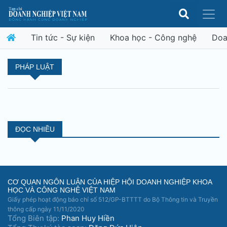
Tin tức - Sự kiện
Khoa học - Công nghệ
Doa
PHÁP LUẬT
ĐỌC NHIỀU
CƠ QUAN NGÔN LUẬN CỦA HIỆP HỘI DOANH NGHIỆP KHOA
HỌC VÀ CÔNG NGHỆ VIỆT NAM
Giấy phép hoạt động báo chí số 512/GP-BTTTT do Bộ Thông tin và Truyền
thông cấp ngày 11/11/2020
Tổng Biên tập:
Phan Huy Hiền