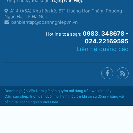
Tổng Thư ký tòa soạn:
Đặng Đức Hiệp
A1.4 (A5A) Khu liền kề, 671 Hoàng Hoa Thám, Phường
Ngọc Hà, TP Hà Nội.
banbientap@doanhnghiepvn.vn
0983. 348678 -
Hotline tòa soạn:
024.22169595
Liên hệ quảng cáo
Doanh nghiệp Việt Nam giữ bản quyền nội dung trên website này.
Cấm sao chép, trích dẫn dưới mọi hình thức trừ khi có sự đồng ý bằng văn
bản của Doanh nghiệp Việt Nam.