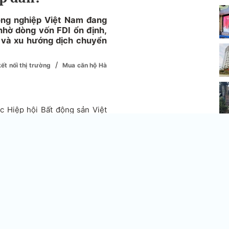
ông nghiệp Việt Nam đang
nhờ dòng vốn FDI ổn định,
g và xu hướng dịch chuyển
/
ết nối thị trường
Mua căn hộ Hà
c Hiệp hội Bất động sản Việt
c hấp dẫn trong bối cảnh thị
ức. Tỷ lệ lấp đầy tại các KCN
ảo đảm dòng tiền ổn định cho
 tăng 35% tại miền Bắc và 67%
Riêng năm 2024, giá thuê tại
 cầu vẫn rất lớn dù thị trường
ăng ký đạt hơn 24,78 tỷ USD,