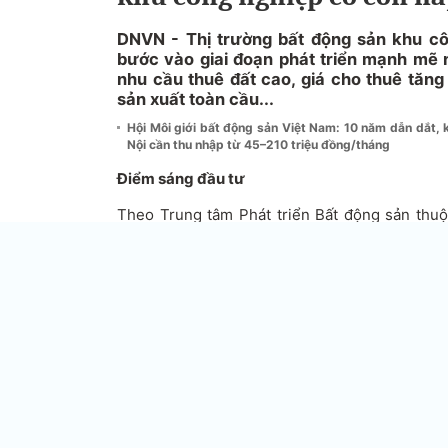
DNVN - Thị trường bất động sản khu c
bước vào giai đoạn phát triển mạnh mẽ 
nhu cầu thuê đất cao, giá cho thuê tăn
sản xuất toàn cầu...
Hội Môi giới bất động sản Việt Nam: 10 năm dẫn dắt, k
Nội cần thu nhập từ 45–210 triệu đồng/tháng
Điểm sáng đầu tư
Theo Trung tâm Phát triển Bất động sản thuộ
Nam, khu công nghiệp (KCN) đang là phân khú
trường bất động sản nhà ở còn nhiều thách th
miền Bắc đạt 81-83%, miền Nam lên tới 92%, b
các chủ đầu tư.
Giá thuê đất KCN tiếp tục tăng mạnh, với mức
tại miền Nam từ năm 2020 đến giữa năm 2024. 
miền Nam tăng trung bình 10-18%, cho thấy nhu
bất động sản khác gặp khó khăn.
Trong 9 tháng đầu năm 2024, tổng vốn FDI đ