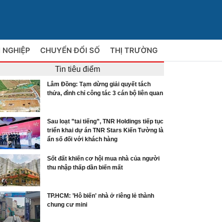
 NGHIỆP
CHUYỂN ĐỔI SỐ
THỊ TRƯỜNG
Tin tiêu điểm
Lâm Đồng: Tạm dừng giải quyết tách
thửa, đình chỉ công tác 3 cán bộ liên quan
Sau loạt ”tai tiếng”, TNR Holdings tiếp tục
triển khai dự án TNR Stars Kiến Tường là
ẩn số đối với khách hàng
Sốt đất khiến cơ hội mua nhà của người
thu nhập thấp dần biến mất
TP.HCM: ’Hô biến' nhà ở riêng lẻ thành
chung cư mini