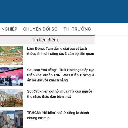
 NGHIỆP
CHUYỂN ĐỔI SỐ
THỊ TRƯỜNG
Tin tiêu điểm
Lâm Đồng: Tạm dừng giải quyết tách
thửa, đình chỉ công tác 3 cán bộ liên quan
Sau loạt ”tai tiếng”, TNR Holdings tiếp tục
triển khai dự án TNR Stars Kiến Tường là
ẩn số đối với khách hàng
Sốt đất khiến cơ hội mua nhà của người
thu nhập thấp dần biến mất
TP.HCM: ’Hô biến' nhà ở riêng lẻ thành
chung cư mini