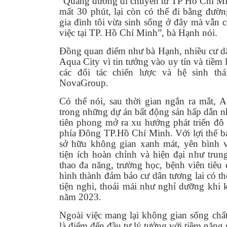
“Quãng đường di chuyển từ TP Hồ Chí Mi
mất 30 phút, lại còn có thể đi bằng đườ
gia đình tôi vừa sinh sống ở đây mà vẫn c
việc tại TP. Hồ Chí Minh”, bà Hạnh nói.
Đồng quan điểm như bà Hạnh, nhiều cư d
Aqua City vì tin tưởng vào uy tín và tiềm
các đối tác chiến lược và hệ sinh th
NovaGroup.
Có thể nói, sau thời gian ngắn ra mắt, 
trong những dự án bất động sản hấp dẫn nh
tiên phong mở ra xu hướng phát triển đô t
phía Đông TP.Hồ Chí Minh. Với lợi thế b
sở hữu không gian xanh mát, yên bình v
tiện ích hoàn chỉnh và hiện đại như tru
thao đa năng, trường học, bệnh viên tiê
hình thành đảm bảo cư dân tương lai có t
tiện nghi, thoải mái như nghỉ dưỡng khi 
năm 2023.
Ngoài việc mang lại không gian sống chấ
là điểm đến đầu tư lý tưởng với tiềm năng s