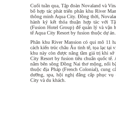
Cuối tuần qua, Tập đoàn Novaland và Vin
bố hợp tác phát triển phân khu River Mans
thông minh Aqua City. Đồng thời, Novala
hành ký kết thỏa thuận hợp tác với T
(Fusion Hotel Group) để quản lý và vận h
tế Aqua City Resort by fusion thuộc dự án.
Phân khu River Mansion có qui mô 11 ha
cách kiến trúc châu Âu tinh tế, tọa lạc tại 
khu này còn được nâng tầm giá trị khi s
City Resort by fusion tiêu chuẩn quốc tế.
nằm bên sông Đồng Nai thơ mộng, nổi bật
thuộc địa Pháp (French Colonial), cung c
dưỡng, spa, hội nghị đẳng cấp phục vụ 
City và du khách.