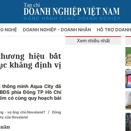
NG NGHỆ
DOANH NGHIỆP - DOANH NHÂN
HỖ TRỢ DOANH
Xem nhiều nhất
thương hiệu bất
ục khẳng định vị
ái thông minh Aqua City đã
 BĐS phía Đông TP Hồ Chí
hiếm có cùng quy hoạch bài
/
ơng - vợ ông chủ Novaland?
Đồng
ity của Novaland
thuần