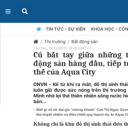
TIN TỨC - SỰ KIỆN
KHOA HỌC - CÔ
Thị trường
Bất động sản
Thứ Sáu, 24/12/2021, 18:29 (GMT+7)
Cú bắt tay giữa những 
động sản hàng đầu, tiếp t
thế của Aqua City
DNVN - Kể từ khi ra mắt, đô thị sinh th
luôn giữ được sức nóng trên thị trường
Minh nhờ lợi thế thiên nhiên sông nước 
bản...
Biết gì về nữ đại gia “chứng khoán” Cao Thị Ngọc Sư
Nai duyệt nhiệm vụ điều chỉnh quy hoạch dự án Aqua C
Không chỉ là khu đô thị sinh thái đơn 