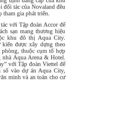
hẳng định đẳng cấp của khu
i đối tác của Novaland đều
 tham gia phát triển.
tác với Tập đoàn Accor để
hách sạn mang thương hiệu
ộc khu đô thị Aqua City.
 kiến được xây dựng theo
0 phòng, thuộc cụm tổ hợp
ng nhà Aqua Arena & Hotel.
y” với Tập đoàn Viettel để
i số vào dự án Aqua City,
văn minh và an toàn cho cư