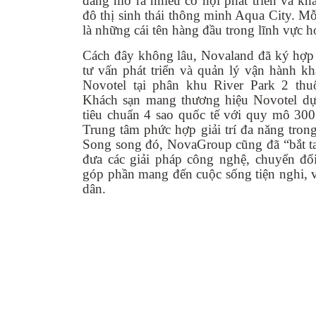
đang mở ra nhiều cơ hội phát triển và k
đô thị sinh thái thông minh Aqua City. Mỗ
là những cái tên hàng đầu trong lĩnh vực họ
Cách đây không lâu, Novaland đã ký hợp 
tư vấn phát triển và quản lý vận hành k
Novotel tại phân khu River Park 2 thu
Khách sạn mang thương hiệu Novotel dự
tiêu chuẩn 4 sao quốc tế với quy mô 30
Trung tâm phức hợp giải trí đa năng tro
Song song đó, NovaGroup cũng đã “bắt ta
đưa các giải pháp công nghệ, chuyển đổ
góp phần mang đến cuộc sống tiện nghi, 
dân.