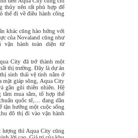
nh đến Aqua City cũng chỉ
ng thủy nên rất phù hợp để
ó thể đi về điều hành công
ân khác cũng hào hứng với
 lực của Novaland cũng như
ái vận hành toàn diện từ
Aqua City đã trở thành một
ất thị trường. Đây là dự án
hị sinh thái vệ tinh nằm ở
a mặt giáp sông, Aqua City
à gần gũi thiên nhiên. Hệ
ng tâm mua sắm, tổ hợp thể
u chuẩn quốc tế,… đang dần
hể tận hưởng một cuộc sống
khu đô thị đi vào vận hành
t lượng thì Aqua City cũng
inh lời cao. Giá trị của khu