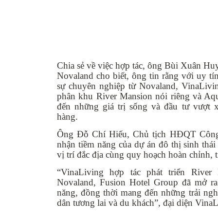
Chia sẻ về việc hợp tác, ông Bùi Xuân H
Novaland cho biết, ông tin rằng với uy tí
sự chuyên nghiệp từ Novaland, VinaLivi
phân khu River Mansion nói riêng và Aq
đến những giá trị sống và đầu tư vượt 
hàng.
Ông Đỗ Chí Hiếu, Chủ tịch HĐQT Công 
nhận tiềm năng của dự án đô thị sinh thá
vị trí đắc địa cùng quy hoạch hoàn chỉnh, t
“VinaLiving hợp tác phát triển Rive
Novaland, Fusion Hotel Group đã mở ra 
năng, đồng thời mang đến những trải ng
dân tương lai và du khách”, đại diện Vina