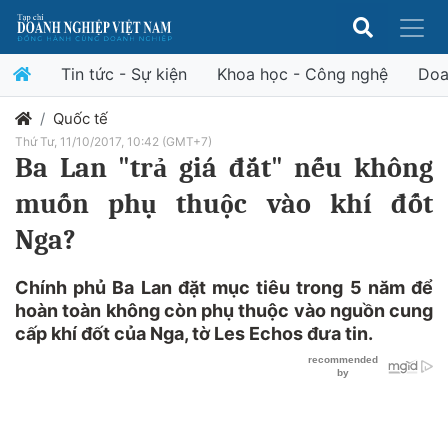
Tin tức - Sự kiện
Khoa học - Công nghệ
Doa
Quốc tế
Thứ Tư, 11/10/2017, 10:42 (GMT+7)
Ba Lan "trả giá đắt" nếu không
muốn phụ thuộc vào khí đốt
Nga?
Chính phủ Ba Lan đặt mục tiêu trong 5 năm để
hoàn toàn không còn phụ thuộc vào nguồn cung
cấp khí đốt của Nga, tờ Les Echos đưa tin.