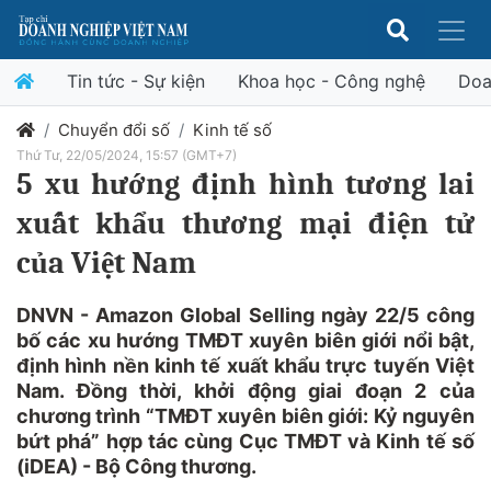
Tin tức - Sự kiện
Khoa học - Công nghệ
Doa
Chuyển đổi số
Kinh tế số
Thứ Tư, 22/05/2024, 15:57 (GMT+7)
5 xu hướng định hình tương lai
xuất khẩu thương mại điện tử
của Việt Nam
DNVN - Amazon Global Selling ngày 22/5 công
bố các xu hướng TMĐT xuyên biên giới nổi bật,
định hình nền kinh tế xuất khẩu trực tuyến Việt
Nam. Đồng thời, khởi động giai đoạn 2 của
chương trình “TMĐT xuyên biên giới: Kỷ nguyên
bứt phá” hợp tác cùng Cục TMĐT và Kinh tế số
(iDEA) - Bộ Công thương.