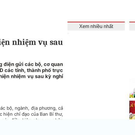
Xem nhiều nhất
iện nhiệm vụ sau
điện gửi các bộ, cơ quan
 các tỉnh, thành phố trực
hiện nhiệm vụ sau kỳ nghỉ
ác bộ, ngành, địa phương, cả
c hiện chỉ đạo của Ban Bí thư,
 các điều kiện phục vụ nhân
 vui tươi, lành mạnh, an toàn
 của Đảng và Nhà nước đối với