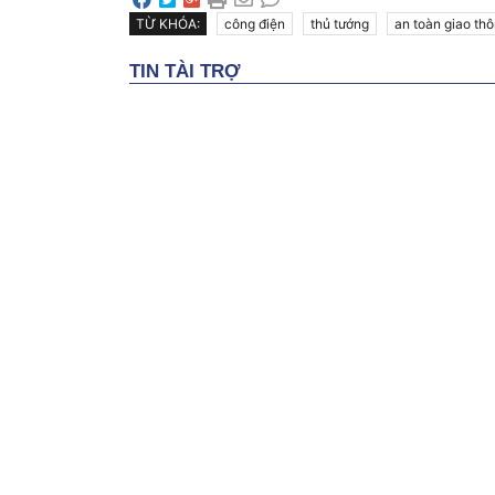
TỪ KHÓA:
công điện
thủ tướng
an toàn giao th