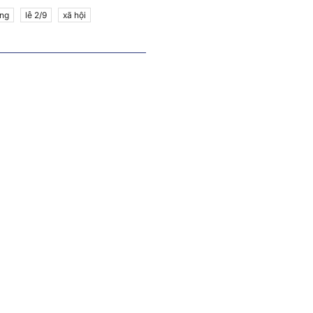
ông
lễ 2/9
xã hội