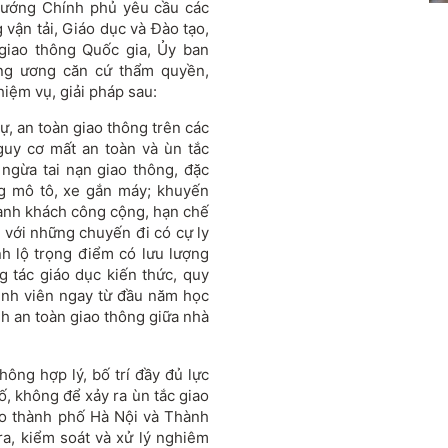
 tướng Chính phủ yêu cầu các
vận tải, Giáo dục và Đào tạo,
giao thông Quốc gia, Ủy ban
ung ương căn cứ thẩm quyền,
hiệm vụ, giải pháp sau:
ự, an toàn giao thông trên các
guy cơ mất an toàn và ùn tắc
ngừa tai nạn giao thông, đặc
ng mô tô, xe gắn máy; khuyến
hành khách công cộng, hạn chế
i với những chuyến đi có cự ly
ỉnh lộ trọng điểm có lưu lượng
g tác giáo dục kiến thức, quy
sinh viên ngay từ đầu năm học
nh an toàn giao thông giữa nhà
thông hợp lý, bố trí đầy đủ lực
cố, không để xảy ra ùn tắc giao
vào thành phố Hà Nội và Thành
a, kiểm soát và xử lý nghiêm