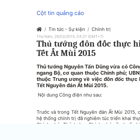
Cột tin quảng cáo
Tin tức - Sự kiện
Chính trị
Thứ Năm, 26/02/2015, 04:27 (GMT+7)
Thủ tướng đôn đốc thực h
Tết Ất Mùi 2015
Thủ tướng Nguyễn Tấn Dũng vừa có Công 
ngang Bộ, cơ quan thuộc Chính phủ; UBND
thuộc Trung ương về việc đôn đốc thực 
Tết Nguyên đán Ất Mùi 2015.
Nội dung Công điện như sau:
Trước và trong Tết Nguyên đán Ất Mùi 2015, c
hệ thống chính trị đã nghiêm túc triển khai thự
Chính phủ, Thủ tướng Chính phủ về chuẩn bị
dân đón Tết cổ truyền trong không khí đầm ấm,
và tiết kiệm hơn. Các chủ trương, chính sách