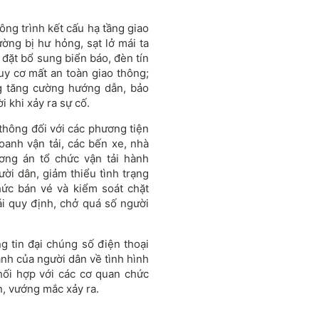
ông trình kết cấu hạ tầng giao
ường bị hư hỏng, sạt lở mái ta
p đặt bổ sung biển báo, đèn tín
nguy cơ mất an toàn giao thông;
ng tăng cường hướng dẫn, bảo
 khi xảy ra sự cố.
 thông đối với các phương tiện
oanh vận tải, các bến xe, nhà
ương án tổ chức vận tải hành
ời dân, giảm thiểu tình trạng
hức bán vé và kiểm soát chặt
rái quy định, chở quá số người
g tin đại chúng số điện thoại
nh của người dân về tình hình
 phối hợp với các cơ quan chức
n, vướng mắc xảy ra.