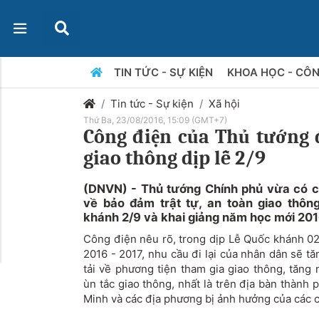
TIN TỨC - SỰ KIỆN
KHOA HỌC - CÔ
Tin tức - Sự kiện
Xã hội
Thứ Ba, 23/08/2016, 15:09 (GMT+7)
Công điện của Thủ tướng
giao thông dịp lễ 2/9
(DNVN) - Thủ tướng Chính phủ vừa có 
về bảo đảm trật tự, an toàn giao thông
khánh 2/9 và khai giảng năm học mới 201
Công điện nêu rõ, trong dịp Lễ Quốc khánh 02
2016 - 2017, nhu cầu đi lại của nhân dân sẽ t
tải về phương tiện tham gia giao thông, tăng 
ùn tắc giao thông, nhất là trên địa bàn thành
Minh và các địa phương bị ảnh hưởng của các c