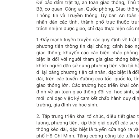
Để bảo đảm trật tự, an toàn giao thông, Thủ
Bộ, cơ quan: Công an, Quốc phòng, Giao thông 
Thông tin và Truyền thông, Ủy ban An toàn 
nhân dân các tỉnh, thành phố trực thuộc tr
trách nhiệm được giao, chỉ đạo thực hiện các n
1. Đẩy mạnh tuyên truyền các quy định về trật t
phương tiện thông tin đại chúng; cảnh báo n
giao thông; khuyến cáo các biện pháp phòng 
biệt là đối với người tham gia giao thông bằ
khích người dân sử dụng phương tiện vận tải 
đi lại bằng phương tiện cá nhân, đặc biệt là đố
dài, trên các tuyến đường cao tốc, quốc lộ, t
giao thông lớn. Các trường học triển khai côn
định về an toàn giao thông đối với học sinh, 
mới; chỉ đạo việc ký cam kết chấp hành quy đị
trường, gia đình và học sinh.
2. Tập trung triển khai tổ chức, điều tiết giao 
lượng, phương tiện, kịp thời giải quyết các sự 
thông kéo dài, đặc biệt là tuyến cửa ngõ ra 
phố Hồ Chí Minh. Tăng cường công tác tuần tr