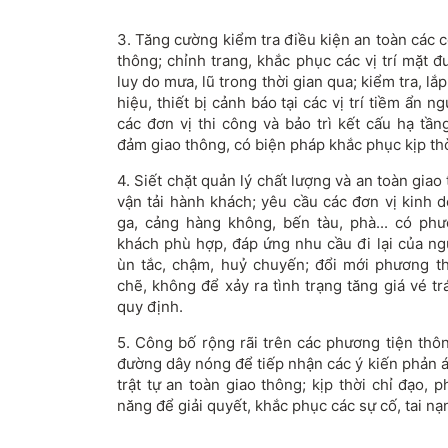
3. Tăng cường kiểm tra điều kiện an toàn các c
thông; chỉnh trang, khắc phục các vị trí mặt đ
luy do mưa, lũ trong thời gian qua; kiểm tra, lắ
hiệu, thiết bị cảnh báo tại các vị trí tiềm ẩn 
các đơn vị thi công và bảo trì kết cấu hạ tầ
đảm giao thông, có biện pháp khắc phục kịp thời
4. Siết chặt quản lý chất lượng và an toàn giao
vận tải hành khách; yêu cầu các đơn vị kinh d
ga, cảng hàng không, bến tàu, phà... có ph
khách phù hợp, đáp ứng nhu cầu đi lại của ngư
ùn tắc, chậm, huỷ chuyến; đổi mới phương t
chẽ, không để xảy ra tình trạng tăng giá vé t
quy định.
5. Công bố rộng rãi trên các phương tiện thôn
đường dây nóng để tiếp nhận các ý kiến phản á
trật tự an toàn giao thông; kịp thời chỉ đạo,
năng để giải quyết, khắc phục các sự cố, tai nạ