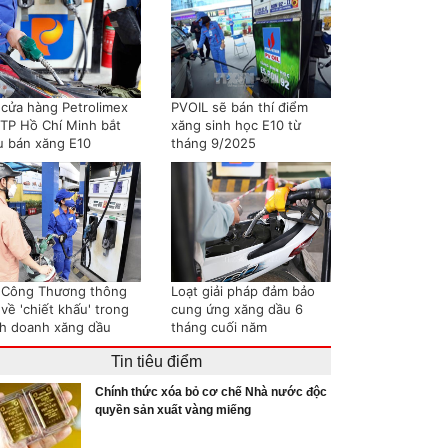
 cửa hàng Petrolimex
PVOIL sẽ bán thí điểm
i TP Hồ Chí Minh bắt
xăng sinh học E10 từ
u bán xăng E10
tháng 9/2025
 Công Thương thông
Loạt giải pháp đảm bảo
 về 'chiết khấu' trong
cung ứng xăng dầu 6
nh doanh xăng dầu
tháng cuối năm
Tin tiêu điểm
Chính thức xóa bỏ cơ chế Nhà nước độc
quyền sản xuất vàng miếng