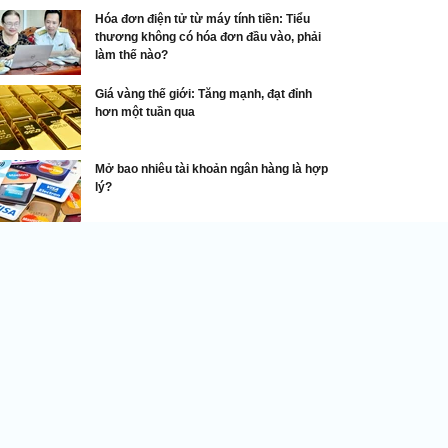
Hóa đơn điện tử từ máy tính tiền: Tiểu
thương không có hóa đơn đầu vào, phải
làm thế nào?
Giá vàng thế giới: Tăng mạnh, đạt đỉnh
hơn một tuần qua
Mở bao nhiêu tài khoản ngân hàng là hợp
lý?
Xuất, nhập khẩu
ô nhập khẩu vào Việt Nam tăng vọt trong tháng
Lượng ô tô nguyên chiếc nhập
khẩu vào Việt Nam trong tháng 3
tăng mạnh trong bối cảnh thị
trường xe hơi trong nước đang có
dấu hiệu ấm lên.