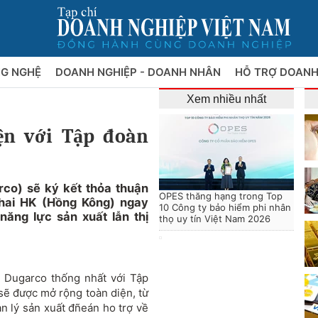
NG NGHỆ
DOANH NGHIỆP - DOANH NHÂN
HỖ TRỢ DOANH
Xem nhiều nhất
ện với Tập đoàn
co) sẽ ký kết thỏa thuận
OPES thăng hạng trong Top
Thai HK (Hồng Kông) ngay
10 Công ty bảo hiểm phi nhân
ăng lực sản xuất lẫn thị
thọ uy tín Việt Nam 2026
 Dugarco thống nhất với Tập
 sẽ được mở rộng toàn diện, từ
n lý sản xuất đñeán ho trợ về