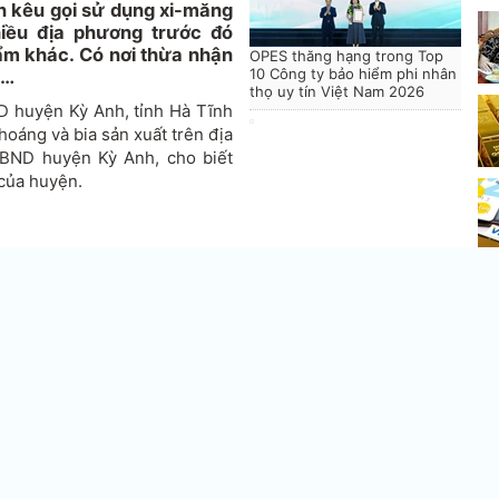
 kêu gọi sử dụng xi-măng
hiều địa phương trước đó
ẩm khác. Có nơi thừa nhận
OPES thăng hạng trong Top
10 Công ty bảo hiểm phi nhân
g…
thọ uy tín Việt Nam 2026
D huyện Kỳ Anh, tỉnh Hà Tĩnh
oáng và bia sản xuất trên địa
BND huyện Kỳ Anh, cho biết
 của huyện.
Anh đăng tải công văn do chủ
ủ trưởng các cơ quan, phòng,
 cuộc hội thảo, hội nghị, tiếp
Ôt
ống sản xuất trong tỉnh, trong
3
ề nghị các cơ sở kinh doanh
iên giới thiệu khách hàng sử
g tỉnh.
thao và Du lịch tỉnh Hà Tĩnh
y.