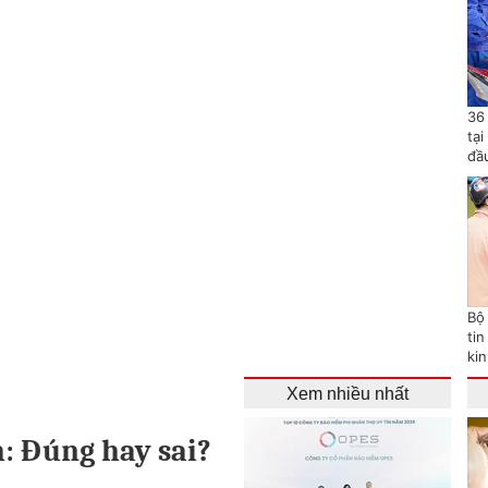
36
tạ
đầ
Bộ
tin
ki
Xem nhiều nhất
h: Đúng hay sai?