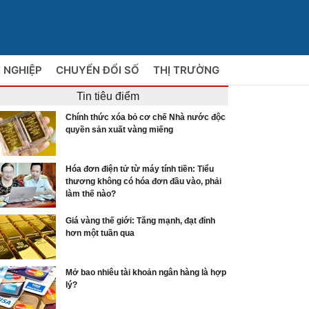
 NGHIỆP
CHUYỂN ĐỔI SỐ
THỊ TRƯỜNG
Tin tiêu điểm
Chính thức xóa bỏ cơ chế Nhà nước độc
quyền sản xuất vàng miếng
Hóa đơn điện tử từ máy tính tiền: Tiểu
thương không có hóa đơn đầu vào, phải
làm thế nào?
Giá vàng thế giới: Tăng mạnh, đạt đỉnh
hơn một tuần qua
Mở bao nhiêu tài khoản ngân hàng là hợp
lý?