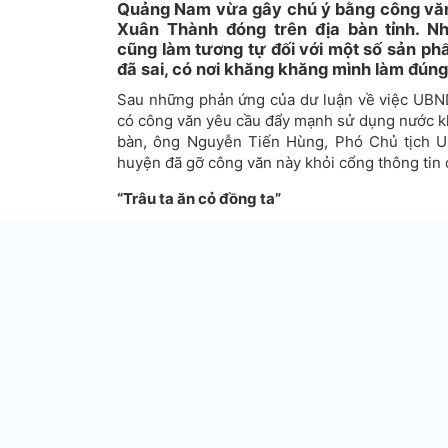
Quảng Nam vừa gây chú ý bằng công văn
Xuân Thành đóng trên địa bàn tỉnh. N
cũng làm tương tự đối với một số sản ph
đã sai, có nơi khăng khăng mình làm đún
Sau những phản ứng của dư luận về việc UBN
có công văn yêu cầu đẩy mạnh sử dụng nước kh
bàn, ông Nguyễn Tiến Hùng, Phó Chủ tịch U
huyện đã gỡ công văn này khỏi cổng thông tin
“Trâu ta ăn cỏ đồng ta”
Ngày 25-8, Cổng Thông tin điện tử huyện Kỳ 
tịch UBND huyện ký với nội dung yêu cầu th
ban, đơn vị, UBND các xã - thị trấn trong các
khách phải ưu tiên sử dụng các sản phẩm, đồ u
đó có nước khoáng Sơn Kim. Công văn cũng đ
ăn uống, karaoke, nhà hàng, khách sạn… ưu t
dụng các sản phẩm đồ uống được sản xuất tron
Ngoài UBND huyện Kỳ Anh, Sở Văn hóa - Thể 
cũng cho ban hành văn bản có nội dung như vậ