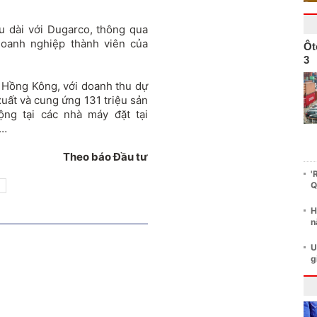
u dài với Dugarco, thông qua
oanh nghiệp thành viên của
Ôt
3
 Hồng Kông, với doanh thu dự
xuất và cung ứng 131 triệu sản
ng tại các nhà máy đặt tại
m…
Theo báo Đầu tư
'
Q
H
n
U
g