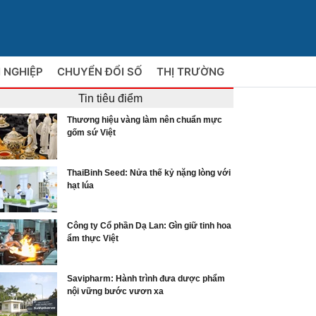
 NGHIỆP
CHUYỂN ĐỔI SỐ
THỊ TRƯỜNG
Tin tiêu điểm
Thương hiệu vàng làm nên chuẩn mực
gốm sứ Việt
ThaiBinh Seed: Nửa thế kỷ nặng lòng với
hạt lúa
Công ty Cổ phần Dạ Lan: Gìn giữ tinh hoa
ẩm thực Việt
Savipharm: Hành trình đưa dược phẩm
nội vững bước vươn xa