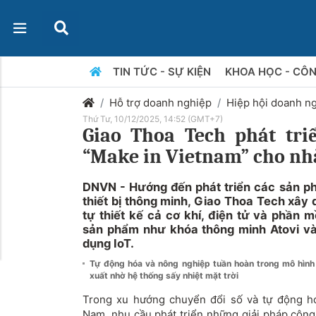
TIN TỨC - SỰ KIỆN
KHOA HỌC - CÔ
Hỗ trợ doanh nghiệp
Hiệp hội doanh n
Thứ Tư, 10/12/2025, 14:52 (GMT+7)
Giao Thoa Tech phát tri
“Make in Vietnam” cho nh
DNVN - Hướng đến phát triển các sản ph
thiết bị thông minh, Giao Thoa Tech xây
tự thiết kế cả cơ khí, điện tử và phần 
sản phẩm như khóa thông minh Atovi v
dụng IoT.
Tự động hóa và nông nghiệp tuần hoàn trong mô hìn
xuất nhờ hệ thống sấy nhiệt mặt trời
Trong xu hướng chuyển đổi số và tự động hó
Nam, nhu cầu phát triển những giải pháp công