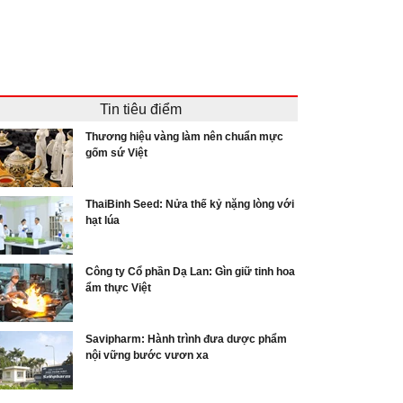
Tin tiêu điểm
Thương hiệu vàng làm nên chuẩn mực
gốm sứ Việt
ThaiBinh Seed: Nửa thế kỷ nặng lòng với
hạt lúa
Công ty Cổ phần Dạ Lan: Gìn giữ tinh hoa
ẩm thực Việt
Savipharm: Hành trình đưa dược phẩm
nội vững bước vươn xa