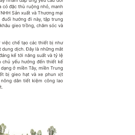
này nhằm đáp ứng yêu cầu đổi
úa có đặc thù ruộng nhỏ, manh
 TNHH Sản xuất và Thương mại
đuổi hướng đi này, tập trung
khâu gieo trồng, chăm sóc và
iệc chế tạo các thiết bị như
ịt dung dịch. Đây là những mắt
đáng kể tới năng suất và tỷ lệ
ến chủ yếu hướng đến thiết kế
 dạng ở miền Tây, miền Trung
t bị gieo hạt và xe phun xịt
nông dân tiết kiệm công lao
t.