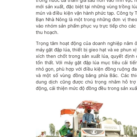
trong nước đã tham gia sâu hơn vào lĩnh vực 
mới sản xuất, đặc biệt tại những vùng trồng l
mún và điều kiện vận hành phức tạp. Công ty
Bạn Nhà Nông là một trong những đơn vị theo 
vào nhóm sản phẩm phục vụ trực tiếp cho các 
thu hoạch.
Trọng tâm hoạt động của doanh nghiệp nằm ở v
máy gặt đập lúa, thiết bị gieo hạt và xe phun x
xích then chốt trong sản xuất lúa, quyết định 
tổn thất. Với máy gặt đập lúa mục tiêu cải ti
nhỏ gọn, phù hợp với điều kiện đồng ruộng đa
và một số vùng đồng bằng phía Bắc. Các thiế
dung dịch cũng được chú trọng nhằm hỗ trợ 
động, cải thiện mức độ đồng đều trong sản xuấ