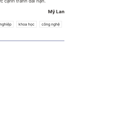
c cạnh tranh dài hạn.
Mỹ Lan
nghiệp
khoa học
công nghệ