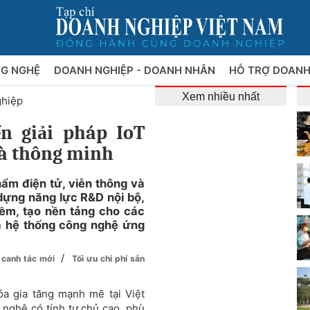
NG NGHỆ
DOANH NGHIỆP - DOANH NHÂN
HỖ TRỢ DOANH
Xem nhiều nhất
ghiệp
ển giải pháp IoT
à thông minh
ẩm điện tử, viễn thông và
 dựng năng lực R&D nội bộ,
mềm, tạo nền tảng cho các
à hệ thống công nghệ ứng
/
h canh tác mới
Tối ưu chi phí sản
a gia tăng mạnh mẽ tại Việt
 nghệ có tính tự chủ cao, phù