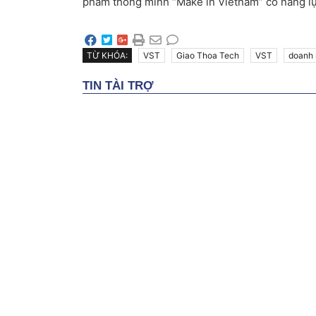
phẩm thông minh “Make in Vietnam” có năng lự
TỪ KHÓA:
VST
Giao Thoa Tech
VST
doanh 