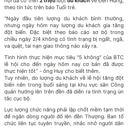
hội đã có trên
2 triệu
lượt
du khách
về Đền Hùng,
theo tin tức trên báo Tuổi trẻ.
“Ngày đầu tiên lượng du khách bình thường,
nhưng ngày hôm nay lượng du khách gia tăng
đột biến. Đặc biệt theo báo cáo sơ bộ trong
chiều ngày 2/4 không có tình trạng bị ngất, ngã,
va quệt, tai nạn giao thông nào xảy ra.
Tình hình thực hiện mục tiêu "5 không" của BTC
lễ hội cho đến ngày hôm nay cơ bản đã được
thực hiện tốt” - ông Huy cho biết thêm.
Tuy nhiên, do lượng du khách về lễ hội tăng đột
biến nên trong buổi sáng tại khu vực sân Công
quán hướng lên trên đền đã diễn ra tình trạng ùn
tắc cục bộ.
Lực lượng chức năng phải lập chốt mềm tạm thời
để ngăn dòng người đổ lên đền Thượng. Ban tổ
chức liên tục tuyên truyền, nhắc nhở người dân