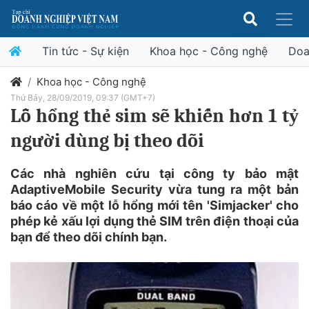
Tin tức - Sự kiện
Khoa học - Công nghệ
Doa
Khoa học - Công nghệ
Thứ Bảy, 28/09/2019, 09:37 (GMT+7)
Lỗ hổng thẻ sim sẽ khiến hơn 1 tỷ
người dùng bị theo dõi
Các nhà nghiên cứu tại công ty bảo mật
AdaptiveMobile Security vừa tung ra một bản
báo cáo về một lỗ hổng mới tên 'Simjacker' cho
phép kẻ xấu lợi dụng thẻ SIM trên điện thoại của
bạn để theo dõi chính bạn.