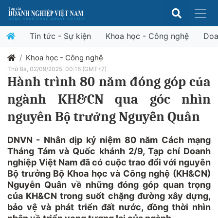
Tin tức - Sự kiện
Khoa học - Công nghệ
Doa
Khoa học - Công nghệ
Thứ Ba, 02/09/2025, 00:16 (GMT+7)
Hành trình 80 năm đóng góp của
ngành KH&CN qua góc nhìn
nguyên Bộ trưởng Nguyễn Quân
DNVN - Nhân dịp kỷ niệm 80 năm Cách mạng
Tháng Tám và Quốc khánh 2/9, Tạp chí Doanh
nghiệp Việt Nam đã có cuộc trao đổi với nguyên
Bộ trưởng Bộ Khoa học và Công nghệ (KH&CN)
Nguyễn Quân về những đóng góp quan trọng
của KH&CN trong suốt chặng đường xây dựng,
bảo vệ và phát triển đất nước, đồng thời nhìn