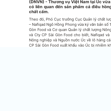
(DNVN) - Thương vụ Việt Nam tại Úc vừa 
có liên quan đến sản phẩm cá điêu hồn
chất cấm.
Theo đó, Phó Cục trưởng Cục Quản lý chất lư
– Nafiqad Ngô Hồng Phong vừa ký văn bản số 
Gòn Food và Cơ quan Quản lý chất lượng Nôn
và Cty CP Sài Gòn Food cho biết, Nafiqad v
Nông nghiệp và Nguồn nước Úc về lô hàng cá
CP Sài Gòn Food xuất khẩu vào Úc bị nhiễm kh
thời thông báo sẽ thực hiện kiểm tra 100% lô 
Gòn Food khi xuất khẩu vào thị trường Úc.
Theo đó, Nafiqad yêu cầu Cty CP Sài Gòn Foo
về mức giới hạn các chỉ tiêu ATTP để thực hiệ
xuất khẩu vào thị trường này.
Đồng thời, rà soát lại toàn bộ hồ sơ quản lý 
đến lô hàng bị cảnh bảo không đảm bảo ATTP
hành động khắc phục phù hợp nhằm đảm bảo AT
chế biển thủy sản.