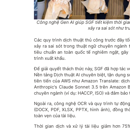
Công nghệ Gen AI giúp SGF tiết kiệm thời gia
xảy ra sai sót như tr
Các quy trình dịch thuật thủ công trước đây tốn
xảy ra sai sót trong thuật ngữ chuyên ngành t
tiêu chuẩn an toàn quốc tế nghiêm ngặt, gây 
trình xuất khẩu.
Để giải quyết thách thức này, SGF đã hợp tác 
Nền tảng Dịch thuật AI chuyên biệt, tận dụng 
tiên tiến của AWS như Amazon Translate: dịch 
Anthropic's Claude Sonnet 3.5 trên Amazon 
chuyên ngành (ví dụ: HACCP, ISO) và đảm bảo t
Ngoài ra, công nghệ OCR và quy trình tự động:
(DOCX, PDF, XLSX, PPTX, hình ảnh), đồng thờ
toàn vẹn của tài liệu.
Thời gian dịch và xử lý tài liệu giảm hơn 7