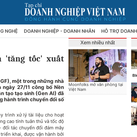
NG NGHỆ
DOANH NGHIỆP - DOANH NHÂN
HỖ TRỢ DOANH
Xem nhiều nhất
'tăng tốc' xuất
Bl
GF), một trong những nhà
Moonfolks mở văn phòng tại
n ngày 27/11 công bố Nền
Việt Nam
ân tạo tạo sinh (Gen AI) đã
g hành trình chuyển đổi số
 trình xử lý tài liệu cho hoạt
ng cao tính tuân thủ và tốc độ
- đối tác chuyển đổi đám mây
 triển khai, được vận hành bởi