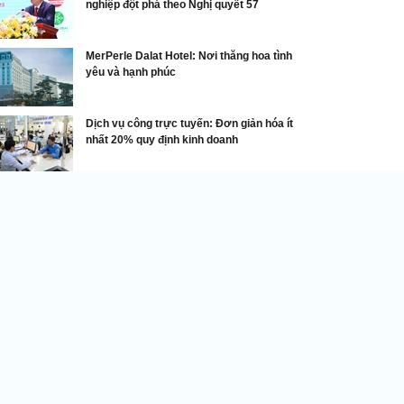
nghiệp đột phá theo Nghị quyết 57
MerPerle Dalat Hotel: Nơi thăng hoa tình
yêu và hạnh phúc
Dịch vụ công trực tuyến: Đơn giản hóa ít
nhất 20% quy định kinh doanh
Doanh nghiệp Việt
àng Sơn Peace: Khẳng định vị thế bằng chất
ợng dịch vụ và lòng hiếu khách
DNVN - Hoàng Sơn Peace xây
dựng văn hóa doanh nghiệp từ
chất lượng dịch vụ và sự mến
khách của đội ngũ am hiểu văn
hóa bản địa, không ngừng nâng
 cơ sở vật chất và quy trình phục vụ, lấy sự hài lòng
a du khách làm thước đo để trở thành điểm dừng
ân an yên giữa lòng cố đô Hoa Lư.