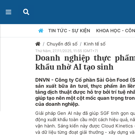
TIN TỨC - SỰ KIỆN
KHOA HỌC - CÔ
Chuyển đổi số
Kinh tế số
Thứ Năm, 27/11/2025, 11:55 (GMT+7)
Doanh nghiệp thực phẩm 
khẩu nhờ AI tạo sinh
DNVN - Công ty Cổ phần Sài Gòn Food (S
sản xuất bữa ăn tươi, thực phẩm ăn liề
tảng dịch thuật được hỗ trợ bởi trí tuệ nh
giúp tạo nên một cột mốc quan trọng tron
của doanh nghiệp.
Giải pháp Gen AI này đã giúp SGF tinh gọn quy
động xuất khẩu toàn cầu một cách hiệu quả, nâ
vận hành. Sáng kiến này được Cloud Kinetics 
và dữ liệu từng đoạt giải thưởng - xây dựng và