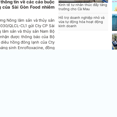
thông tin về các cáo buộc
Kinh tế tư nhân thúc đẩy tăng
g của Sài Gòn Food nhiễm
trưởng cho Cà Mau
Hỗ trợ doanh nghiệp nhỏ và
ợng Nông lâm sản và thủy sản
vừa tự động hóa hoạt động
1030/QLCL-CL1 gửi Cty CP Sài
kinh doanh
g lâm sản và thủy sản Nam Bộ
à nhận được thông báo của Bộ
 diêu hồng đông lạnh của Cty
áng sinh Enrofloxacine, đồng
hàng thủy sản được XK của Sài
Ho
d nghiên cứu quy định của Úc
lư
n kiểm soát ATTP thủy sản khi
XK để xác định nguyên nhân dẫn
, thiết lập và thực hiện các
TP trong quá trình sản xuất,
cấp
củ
ch