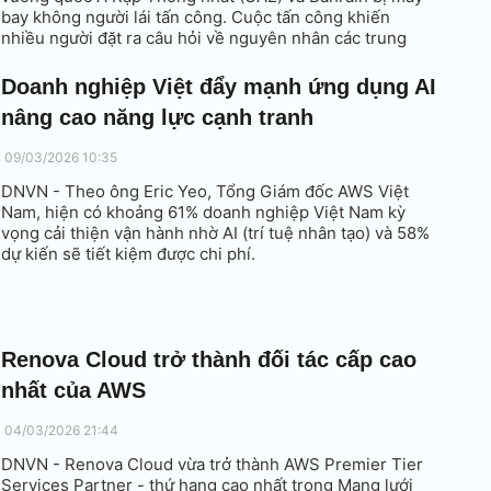
bay không người lái tấn công. Cuộc tấn công khiến
nhiều người đặt ra câu hỏi về nguyên nhân các trung
tâm này thành mục tiêu chiến lược?
Doanh nghiệp Việt đẩy mạnh ứng dụng AI
nâng cao năng lực cạnh tranh
09/03/2026 10:35
DNVN - Theo ông Eric Yeo, Tổng Giám đốc AWS Việt
Nam, hiện có khoảng 61% doanh nghiệp Việt Nam kỳ
vọng cải thiện vận hành nhờ AI (trí tuệ nhân tạo) và 58%
dự kiến sẽ tiết kiệm được chi phí.
Renova Cloud trở thành đối tác cấp cao
nhất của AWS
04/03/2026 21:44
DNVN - Renova Cloud vừa trở thành AWS Premier Tier
Services Partner - thứ hạng cao nhất trong Mạng lưới