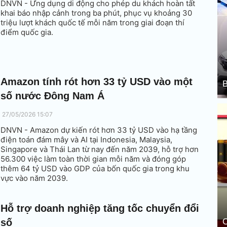
DNVN - Ứng dụng di động cho phép du khách hoàn tất
khai báo nhập cảnh trong ba phút, phục vụ khoảng 30
triệu lượt khách quốc tế mỗi năm trong giai đoạn thí
điểm quốc gia.
Amazon tính rót hơn 33 tỷ USD vào một
B
số nước Đông Nam Á
27/05/2026 15:07
DNVN - Amazon dự kiến rót hơn 33 tỷ USD vào hạ tầng
điện toán đám mây và AI tại Indonesia, Malaysia,
Singapore và Thái Lan từ nay đến năm 2039, hỗ trợ hơn
56.300 việc làm toàn thời gian mỗi năm và đóng góp
thêm 64 tỷ USD vào GDP của bốn quốc gia trong khu
vực vào năm 2039.
Hỗ trợ doanh nghiệp tăng tốc chuyển đổi
số
C