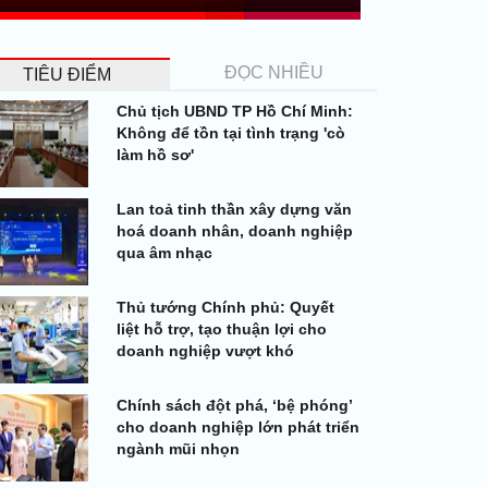
ĐỌC NHIỀU
TIÊU ĐIỂM
Chủ tịch UBND TP Hồ Chí Minh:
Không để tồn tại tình trạng 'cò
làm hồ sơ'
Lan toả tinh thần xây dựng văn
hoá doanh nhân, doanh nghiệp
qua âm nhạc
Thủ tướng Chính phủ: Quyết
liệt hỗ trợ, tạo thuận lợi cho
doanh nghiệp vượt khó
Chính sách đột phá, ‘bệ phóng’
cho doanh nghiệp lớn phát triển
ngành mũi nhọn