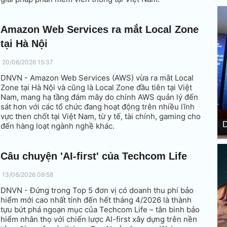
Amazon Web Services ra mắt Local Zone
tại Hà Nội
20/06/2026 15:37
DNVN - Amazon Web Services (AWS) vừa ra mắt Local
Zone tại Hà Nội và cũng là Local Zone đầu tiên tại Việt
Nam, mang hạ tầng đám mây do chính AWS quản lý đến
sát hơn với các tổ chức đang hoạt động trên nhiều lĩnh
vực then chốt tại Việt Nam, từ y tế, tài chính, gaming cho
D
đến hàng loạt ngành nghề khác.
Câu chuyện 'AI-first' của Techcom Life
13/06/2026 09:58
DNVN - Đứng trong Top 5 đơn vị có doanh thu phí bảo
hiểm mới cao nhất tính đến hết tháng 4/2026 là thành
tựu bứt phá ngoạn mục của Techcom Life – tân binh bảo
hiểm nhân thọ với chiến lược AI-first xây dựng trên nền