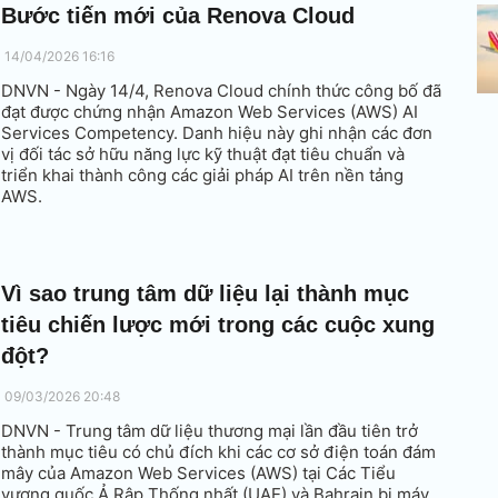
Bước tiến mới của Renova Cloud
14/04/2026 16:16
DNVN - Ngày 14/4, Renova Cloud chính thức công bố đã
đạt được chứng nhận Amazon Web Services (AWS) AI
Services Competency. Danh hiệu này ghi nhận các đơn
vị đối tác sở hữu năng lực kỹ thuật đạt tiêu chuẩn và
triển khai thành công các giải pháp AI trên nền tảng
AWS.
Vì sao trung tâm dữ liệu lại thành mục
tiêu chiến lược mới trong các cuộc xung
đột?
09/03/2026 20:48
DNVN - Trung tâm dữ liệu thương mại lần đầu tiên trở
thành mục tiêu có chủ đích khi các cơ sở điện toán đám
mây của Amazon Web Services (AWS) tại Các Tiểu
vương quốc Ả Rập Thống nhất (UAE) và Bahrain bị máy