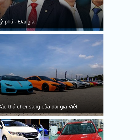
ỷ phú - Đại gia
ác thú chơi sang của đại gia Việt