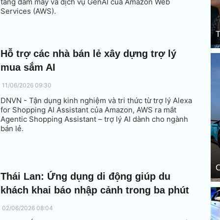
tảng đám mây và dịch vụ GenAI của Amazon Web
Services (AWS).
T
Hỗ trợ các nhà bán lẻ xây dựng trợ lý
mua sắm AI
11/06/2026 09:30
DNVN - Tận dụng kinh nghiệm và tri thức từ trợ lý Alexa
for Shopping AI Assistant của Amazon, AWS ra mắt
Agentic Shopping Assistant – trợ lý AI dành cho ngành
bán lẻ.
C
Thái Lan: Ứng dụng di động giúp du
khách khai báo nhập cảnh trong ba phút
02/06/2026 08:04