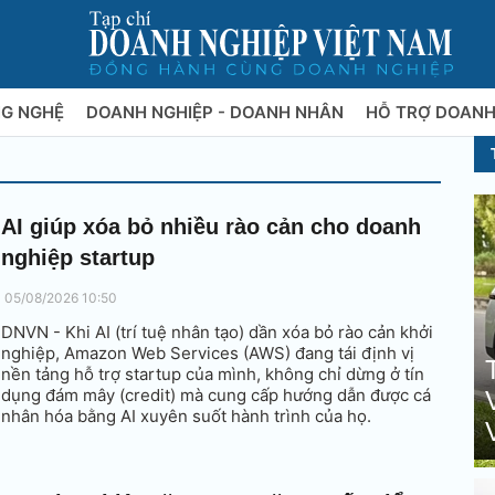
NG NGHỆ
DOANH NGHIỆP - DOANH NHÂN
HỖ TRỢ DOANH
AI giúp xóa bỏ nhiều rào cản cho doanh
nghiệp startup
05/08/2026 10:50
DNVN - Khi AI (trí tuệ nhân tạo) dần xóa bỏ rào cản khởi
nghiệp, Amazon Web Services (AWS) đang tái định vị
nền tảng hỗ trợ startup của mình, không chỉ dừng ở tín
dụng đám mây (credit) mà cung cấp hướng dẫn được cá
nhân hóa bằng AI xuyên suốt hành trình của họ.