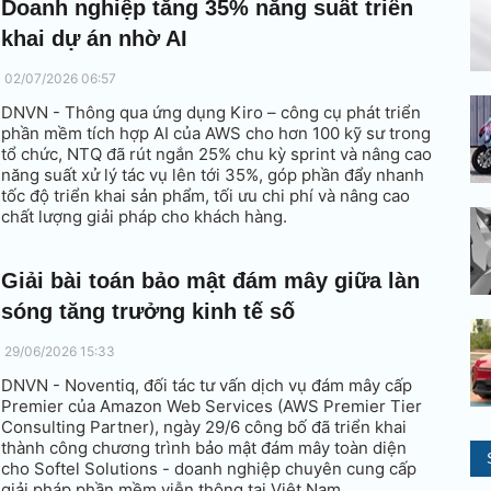
Doanh nghiệp tăng 35% năng suất triển
khai dự án nhờ AI
02/07/2026 06:57
DNVN - Thông qua ứng dụng Kiro – công cụ phát triển
phần mềm tích hợp AI của AWS cho hơn 100 kỹ sư trong
tổ chức, NTQ đã rút ngắn 25% chu kỳ sprint và nâng cao
năng suất xử lý tác vụ lên tới 35%, góp phần đẩy nhanh
tốc độ triển khai sản phẩm, tối ưu chi phí và nâng cao
chất lượng giải pháp cho khách hàng.
Giải bài toán bảo mật đám mây giữa làn
sóng tăng trưởng kinh tế số
29/06/2026 15:33
DNVN - Noventiq, đối tác tư vấn dịch vụ đám mây cấp
Premier của Amazon Web Services (AWS Premier Tier
Consulting Partner), ngày 29/6 công bố đã triển khai
thành công chương trình bảo mật đám mây toàn diện
cho Softel Solutions - doanh nghiệp chuyên cung cấp
giải pháp phần mềm viễn thông tại Việt Nam.