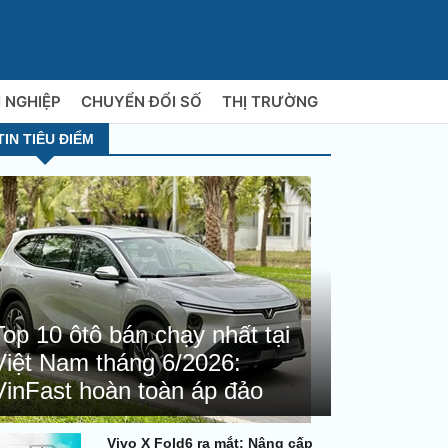
 NGHIỆP
CHUYỂN ĐỔI SỐ
THỊ TRƯỜNG
TIN TIÊU ĐIỂM
Top 10 ôtô bán chạy nhất tại
Việt Nam tháng 6/2026:
VinFast hoàn toàn áp đảo
Vivo X Fold6 ra mắt: Nâng cấp