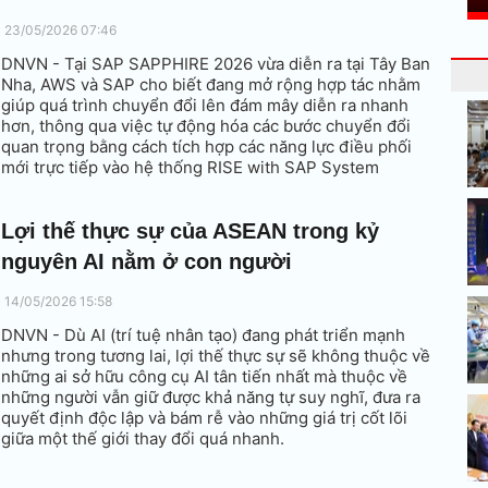
23/05/2026 07:46
DNVN - Tại SAP SAPPHIRE 2026 vừa diễn ra tại Tây Ban
Nha, AWS và SAP cho biết đang mở rộng hợp tác nhằm
giúp quá trình chuyển đổi lên đám mây diễn ra nhanh
hơn, thông qua việc tự động hóa các bước chuyển đổi
quan trọng bằng cách tích hợp các năng lực điều phối
mới trực tiếp vào hệ thống RISE with SAP System
Transition Workbench.
Lợi thế thực sự của ASEAN trong kỷ
nguyên AI nằm ở con người
14/05/2026 15:58
DNVN - Dù AI (trí tuệ nhân tạo) đang phát triển mạnh
nhưng trong tương lai, lợi thế thực sự sẽ không thuộc về
những ai sở hữu công cụ AI tân tiến nhất mà thuộc về
những người vẫn giữ được khả năng tự suy nghĩ, đưa ra
quyết định độc lập và bám rễ vào những giá trị cốt lõi
giữa một thế giới thay đổi quá nhanh.