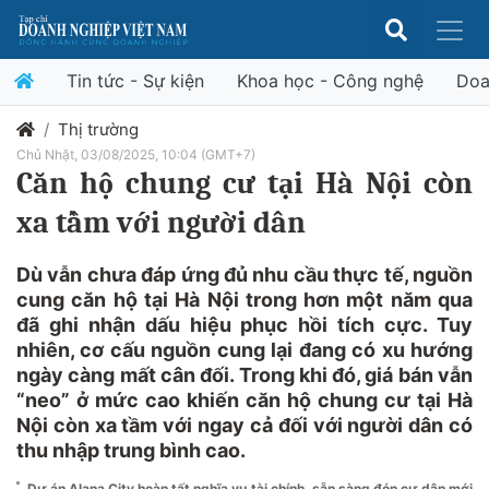
Tin tức - Sự kiện
Khoa học - Công nghệ
Doa
Thị trường
Chủ Nhật, 03/08/2025, 10:04 (GMT+7)
Căn hộ chung cư tại Hà Nội còn
xa tầm với người dân
Dù vẫn chưa đáp ứng đủ nhu cầu thực tế, nguồn
cung căn hộ tại Hà Nội trong hơn một năm qua
đã ghi nhận dấu hiệu phục hồi tích cực. Tuy
nhiên, cơ cấu nguồn cung lại đang có xu hướng
ngày càng mất cân đối. Trong khi đó, giá bán vẫn
“neo” ở mức cao khiến căn hộ chung cư tại Hà
Nội còn xa tầm với ngay cả đối với người dân có
thu nhập trung bình cao.
Dự án Alana City hoàn tất nghĩa vụ tài chính, sẵn sàng đón cư dân mới