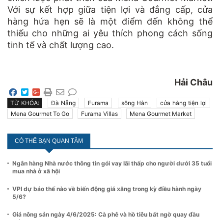
Với sự kết hợp giữa tiện lợi và đẳng cấp, cửa
hàng hứa hẹn sẽ là một điểm đến không thể
thiếu cho những ai yêu thích phong cách sống
tinh tế và chất lượng cao.
Hải Châu
TỪ KHÓA:
Đà Nẵng
Furama
sông Hàn
cửa hàng tiện lợi
Mena Gourmet To Go
Furama Villas
Mena Gourmet Market
CÓ THỂ BẠN QUAN TÂM
Ngân hàng Nhà nước thông tin gói vay lãi thấp cho người dưới 35 tuổi
mua nhà ở xã hội
VPI dự báo thế nào về biến động giá xăng trong kỳ điều hành ngày
5/6?
Giá nông sản ngày 4/6/2025: Cà phê và hồ tiêu bất ngờ quay đầu