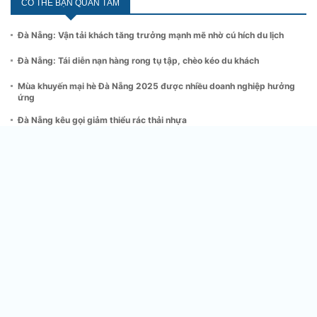
CÓ THỂ BẠN QUAN TÂM
Đà Nẵng: Vận tải khách tăng trưởng mạnh mẽ nhờ cú hích du lịch
Đà Nẵng: Tái diễn nạn hàng rong tụ tập, chèo kéo du khách
Mùa khuyến mại hè Đà Nẵng 2025 được nhiều doanh nghiệp hưởng
ứng
Đà Nẵng kêu gọi giảm thiểu rác thải nhựa
Đà Nẵng: Vận tải hàng hoá phục hồi mạnh mẽ
Đà Nẵng: Điều trị đa u tủy xương tại chỗ, bệnh nhân không phải đi xa
CƠ QUAN NGÔN LUẬN CỦA HIỆP HỘI DOANH NGHIỆP KHOA
HỌC VÀ CÔNG NGHỆ VIỆT NAM
Giấy phép hoạt động báo chí số 512/GP-BTTTT do Bộ Thông tin và Truyền
thông cấp ngày 11/11/2020
Tổng Biên tập:
Phan Huy Hiền
Tổng Thư ký tòa soạn:
Đặng Đức Hiệp
A1.4 (A5A) Khu liền kề, 671 Hoàng Hoa Thám, Phường