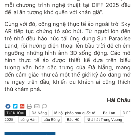
mỗi chương trình nghệ thuật tại DIFF 2025 đều
để lại ấn tượng khó quên với khán giả”.
Cùng với đó, công nghệ thực tế ảo ngoài trời Sky
AR tiếp tục chứng tỏ sức hút. Từ người lớn đến
trẻ nhỏ đều háo hức tải ứng dụng Sun Paradise
Land, rồi hướng điện thoại lên bầu trời để chiêm
ngưỡng những hình ảnh 3D sống động. Các mô
hình thực tế ảo được thiết kế dựa trên biểu
tượng văn hóa đặc trưng của Đà Nẵng, mang
đến cảm giác như cả một thế giới kỳ ảo đang mở
ra ngay trên đầu, khiến du khách ai cũng thích
thú khám phá.
Hải Châu
TỪ KHÓA:
Đà Nẵng
lễ hội pháo hoa quốc tế
Ba Lan
DIFF
2025
sông Hàn
cầu Rồng
Bác Hồ
Nhà hát Trưng Vương