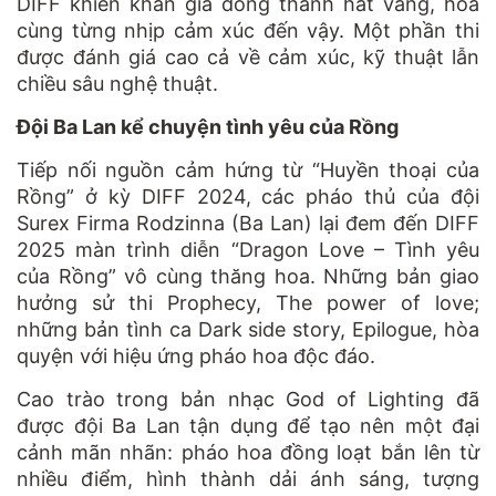
DIFF khiến khán giả đồng thanh hát vang, hòa
cùng từng nhịp cảm xúc đến vậy. Một phần thi
được đánh giá cao cả về cảm xúc, kỹ thuật lẫn
chiều sâu nghệ thuật.
Đội Ba Lan kể chuyện tình yêu của Rồng
Tiếp nối nguồn cảm hứng từ “Huyền thoại của
Rồng” ở kỳ DIFF 2024, các pháo thủ của đội
Surex Firma Rodzinna (Ba Lan) lại đem đến DIFF
2025 màn trình diễn “Dragon Love – Tình yêu
của Rồng” vô cùng thăng hoa. Những bản giao
hưởng sử thi Prophecy, The power of love;
những bản tình ca Dark side story, Epilogue, hòa
quyện với hiệu ứng pháo hoa độc đáo.
Cao trào trong bản nhạc God of Lighting đã
được đội Ba Lan tận dụng để tạo nên một đại
cảnh mãn nhãn: pháo hoa đồng loạt bắn lên từ
nhiều điểm, hình thành dải ánh sáng, tượng