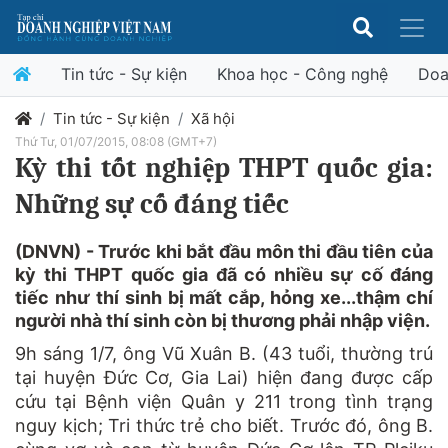
Tin tức - Sự kiện
Khoa học - Công nghệ
Doa
Tin tức - Sự kiện
Xã hội
Thứ Tư, 01/07/2015, 08:08 (GMT+7)
Kỳ thi tốt nghiệp THPT quốc gia:
Những sự cố đáng tiếc
(DNVN) - Trước khi bắt đầu môn thi đầu tiên của
kỳ thi THPT quốc gia đã có nhiều sự cố đáng
tiếc như thí sinh bị mất cắp, hỏng xe...thậm chí
người nhà thí sinh còn bị thương phải nhập viện.
9h sáng 1/7, ông Vũ Xuân B. (43 tuổi, thường trú
tại huyện Đức Cơ, Gia Lai) hiện đang được cấp
cứu tại Bệnh viện Quân y 211 trong tình trạng
nguy kịch; Tri thức trẻ cho biết.
Trước đó, ông B.