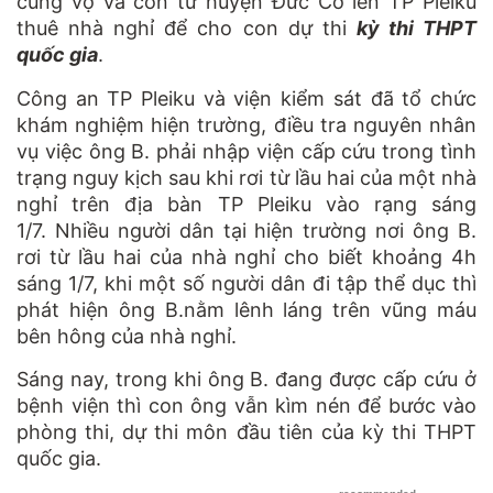
cùng vợ và con từ huyện Đức Cơ lên TP Pleiku
thuê nhà nghỉ để cho con dự thi
kỳ thi
THPT
quốc gia
.
Công an TP Pleiku và viện kiểm sát đã tổ chức
khám nghiệm hiện trường,
điều tra
nguyên nhân
vụ việc ông B. phải nhập viện cấp cứu trong tình
trạng nguy kịch sau khi rơi từ lầu hai của một nhà
nghỉ trên địa bàn TP Pleiku vào rạng sáng
1/7. Nhiều người dân tại hiện trường nơi ông B.
rơi từ lầu hai của nhà nghỉ cho biết khoảng 4h
sáng 1/7, khi một số người dân đi tập thể dục thì
phát hiện ông B.nằm lênh láng trên vũng máu
bên hông của nhà nghỉ.
Sáng nay, trong khi ông B. đang được cấp cứu ở
bệnh viện thì con ông vẫn kìm nén để bước vào
phòng thi, dự thi môn đầu tiên của kỳ thi THPT
quốc gia.