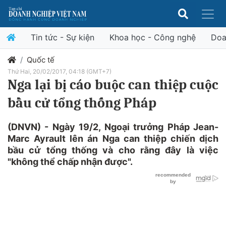
Tin tức - Sự kiện
Khoa học - Công nghệ
Doa
Quốc tế
Thứ Hai, 20/02/2017, 04:18 (GMT+7)
Nga lại bị cáo buộc can thiệp cuộc
bầu cử tổng thống Pháp
(DNVN) - Ngày 19/2, Ngoại trưởng Pháp Jean-
Marc Ayrault lên án Nga can thiệp chiến dịch
bầu cử tổng thống và cho rằng đây là việc
"không thể chấp nhận được".