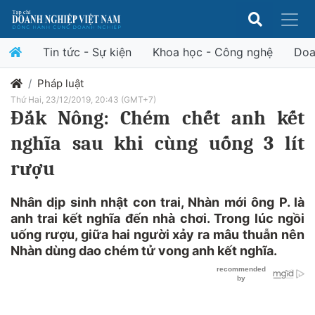
Tin tức - Sự kiện
Khoa học - Công nghệ
Doa
Pháp luật
Thứ Hai, 23/12/2019, 20:43 (GMT+7)
Đắk Nông: Chém chết anh kết
nghĩa sau khi cùng uống 3 lít
rượu
Nhân dịp sinh nhật con trai, Nhàn mới ông P. là
anh trai kết nghĩa đến nhà chơi. Trong lúc ngồi
uống rượu, giữa hai người xảy ra mâu thuẫn nên
Nhàn dùng dao chém tử vong anh kết nghĩa.