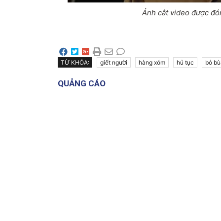
Ảnh cắt video được đón
TỪ KHÓA:
giết người
hàng xóm
hủ tục
bỏ bù
QUẢNG CÁO