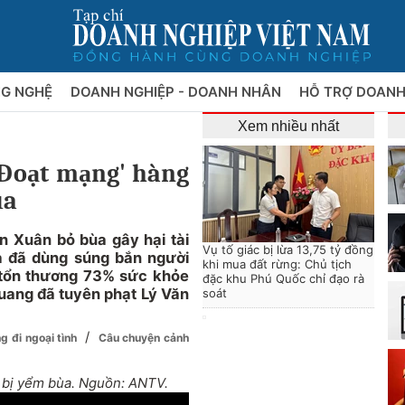
NG NGHỆ
DOANH NGHIỆP - DOANH NHÂN
HỖ TRỢ DOANH
Xem nhiều nhất
'Đoạt mạng' hàng
ùa
 Xuân bỏ bùa gây hại tài
Vụ tố giác bị lừa 13,75 tỷ đồng
a đã dùng súng bắn người
khi mua đất rừng: Chủ tịch
 tổn thương 73% sức khỏe
đặc khu Phú Quốc chỉ đạo rà
Quang đã tuyên phạt Lý Văn
soát
/
g đi ngoại tình
Câu chuyện cảnh
u bị yểm bùa. Nguồn: ANTV.