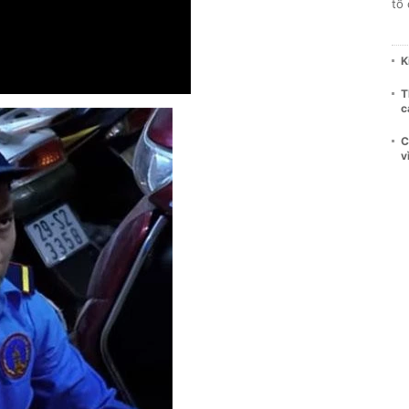
tổ
K
T
c
C
v