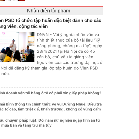
Nhận diện tội phạm
ện PSD tổ chức tập huấn đặc biệt dành cho các
ảng viên, cộng tác viên
DNVN - Với ý nghĩa nhân văn và
tính thiết thực của bộ tài liệu “Kỹ
năng phòng, chống ma túy”, ngày
23/4/2021 tại Hà Nội đã có 45
cán bộ, chủ yếu là giảng viên,
học viên của các trường đại học ở
 Nội đã đăng ký tham gia lớp tập huấn do Viện PSD
 chức.
inh doanh vận tải bằng ô tô có phải xin giấy phép không?
hái Bình thông tin chính thức về vụ Đường Nhuệ: Điều tra
ác tố cáo, làm triệt để, khẩn trương, không có vùng cấm
âu chuyện pháp luật: Đôi nam nữ nghiện ngập lĩnh án tù
ì mua bán và tàng trữ ma túy