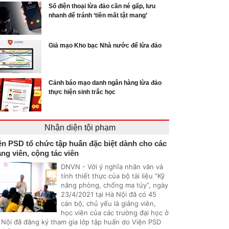
Số điện thoại lừa đảo cần né gấp, lưu
nhanh để tránh ‘tiền mất tật mang’
Giả mạo Kho bạc Nhà nước để lừa đảo
Cảnh báo mạo danh ngân hàng lừa đảo
thực hiện sinh trắc học
Nhận diện tội phạm
ện PSD tổ chức tập huấn đặc biệt dành cho các
ảng viên, cộng tác viên
DNVN - Với ý nghĩa nhân văn và
tính thiết thực của bộ tài liệu “Kỹ
năng phòng, chống ma túy”, ngày
23/4/2021 tại Hà Nội đã có 45
cán bộ, chủ yếu là giảng viên,
học viên của các trường đại học ở
 Nội đã đăng ký tham gia lớp tập huấn do Viện PSD