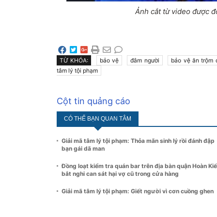
Ảnh cắt từ video được đó
TỪ KHÓA:
bảo vệ
đâm người
bảo vệ ăn trộm 
tâm lý tội phạm
Cột tin quảng cáo
CÓ THỂ BẠN QUAN TÂM
Giải mã tâm lý tội phạm: Thỏa mãn sinh lý rồi đánh đập
bạn gái dã man
Đồng loạt kiểm tra quán bar trên địa bàn quận Hoàn Ki
bắt nghi can sát hại vợ cũ trong cửa hàng
Giải mã tâm lý tội phạm: Giết người vì cơn cuồng ghen