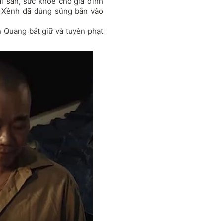
i sản, sức khỏe cho gia đình
n. Xềnh đã dùng súng bắn vào
 Quang bắt giữ và tuyên phạt