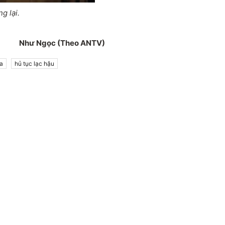
g lại.
Như Ngọc (Theo ANTV)
a
hủ tục lạc hậu