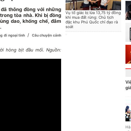
 đã thông đồng với những
Vụ tố giác bị lừa 13,75 tỷ đồng
rong tòa nhà. Khi bị đồng
khi mua đất rừng: Chủ tịch
dùng dao, khống chế, đâm
đặc khu Phú Quốc chỉ đạo rà
.
soát
/
g đi ngoại tình
Câu chuyện cảnh
ời hòng bịt đầu mối. Nguồn:
Vi
gi
Hà