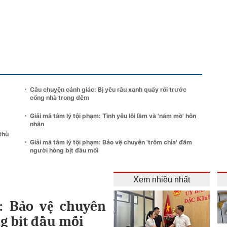
Câu chuyện cảnh giác: Bị yêu râu xanh quấy rối trước
cổng nhà trong đêm
Giải mã tâm lý tội phạm: Tình yêu lỗi lầm và 'nấm mồ' hôn
nhân
thù
Giải mã tâm lý tội phạm: Bảo vệ chuyên 'trôm chỉa' đâm
người hòng bịt đầu mối
Xem nhiều nhất
: Bảo vệ chuyên
g bịt đầu mối