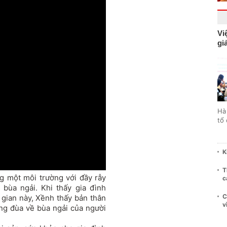
Vi
gi
Hà
tổ
K
T
g một môi trường với đầy rẫy
c
 bùa ngải. Khi thấy gia đình
C
 gian này, Xềnh thấy bản thân
v
ng đùa về bùa ngải của người