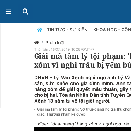
TIN TỨC - SỰ KIỆN
KHOA HỌC - CÔ
Pháp luật
Thứ Năm, 18/07/2019, 16:28 (GMT+7)
Giải mã tâm lý tội phạm: 
xóm vì nghi trâu bị yểm b
DNVN - Lý Văn Xềnh nghi ngờ anh Lý Văn
sản, sức khỏe cho gia đình mình. Anh t
hàng xóm để giải quyết mâu thuẫn, gây
cho bị hại. Tòa án Nhân Dân tỉnh Tuyên 
Xềnh 13 năm tù về tội giết người.
Giải mã tâm lý tội phạm: Vợ thuê giang hồ trả thù chồn
giác: Thương nhầm kẻ cướp
- Video "đoạt mạng" hàng xóm vì nghi ngờ trâ