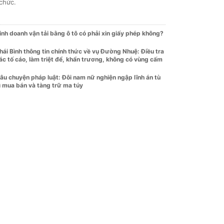
 chức.
inh doanh vận tải bằng ô tô có phải xin giấy phép không?
hái Bình thông tin chính thức về vụ Đường Nhuệ: Điều tra
ác tố cáo, làm triệt để, khẩn trương, không có vùng cấm
âu chuyện pháp luật: Đôi nam nữ nghiện ngập lĩnh án tù
ì mua bán và tàng trữ ma túy