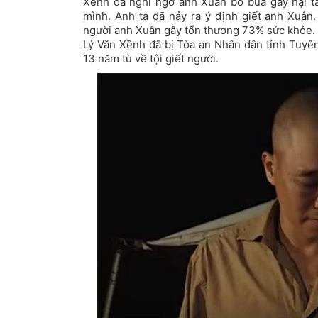
Xềnh đã nghi ngờ anh Xuân bỏ bùa gây hại tà
mình. Anh ta đã nảy ra ý định giết anh Xuâ
người anh Xuân gây tổn thương 73% sức khỏe.
Lý Văn Xềnh đã bị Tòa an Nhân dân tỉnh Tuyên
13 năm tù về tội giết người.