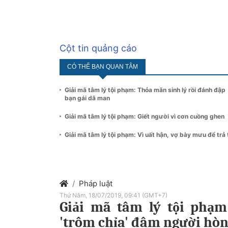
Cột tin quảng cáo
CÓ THỂ BẠN QUAN TÂM
Giải mã tâm lý tội phạm: Thỏa mãn sinh lý rồi đánh đập
bạn gái dã man
Giải mã tâm lý tội phạm: Giết người vì cơn cuồng ghen
Giải mã tâm lý tội phạm: Vì uất hận, vợ bày mưu để trả 
Pháp luật
Thứ Năm, 18/07/2019, 09:41 (GMT+7)
Giải mã tâm lý tội phạm
'trôm chỉa' đâm người hòn