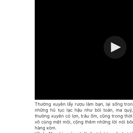
Thường xuyên lấy rượu làm bạn, lại sống tron
những hủ tục lạc hậu như bói toán, ma quỷ,
thường xuyên có lợn, trâu ốm, cũng trong thời
vô cùng mệt mỏi, cộng thêm những lời nói bô
hàng xóm.