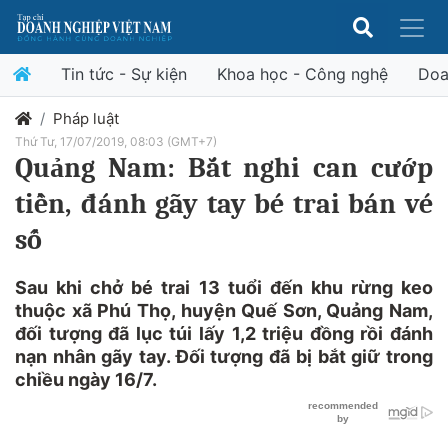
Tin tức - Sự kiện
Khoa học - Công nghệ
Doa
Pháp luật
Thứ Tư, 17/07/2019, 08:03 (GMT+7)
Quảng Nam: Bắt nghi can cướp
tiền, đánh gãy tay bé trai bán vé
số
Sau khi chở bé trai 13 tuổi đến khu rừng keo
thuộc xã Phú Thọ, huyện Quế Sơn, Quảng Nam,
đối tượng đã lục túi lấy 1,2 triệu đồng rồi đánh
nạn nhân gãy tay. Đối tượng đã bị bắt giữ trong
chiều ngày 16/7.