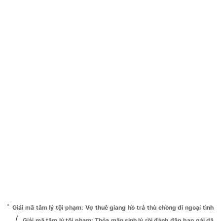
Giải mã tâm lý tội phạm: Vợ thuê giang hồ trả thù chồng đi ngoại tình
/
Giải mã tâm lý tội phạm: Thỏa mãn sinh lý rồi đánh đập bạn gái dã