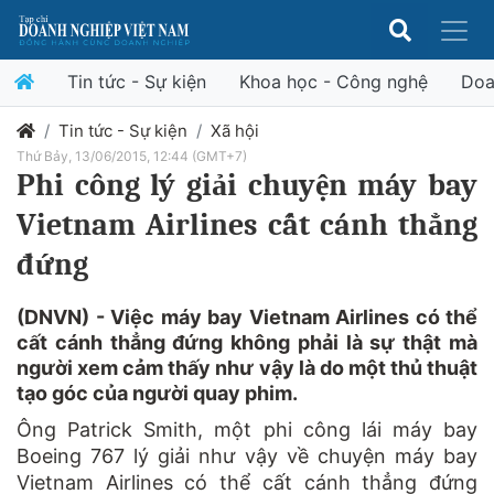
Tin tức - Sự kiện
Khoa học - Công nghệ
Doa
Tin tức - Sự kiện
Xã hội
Thứ Bảy, 13/06/2015, 12:44 (GMT+7)
Phi công lý giải chuyện máy bay
Vietnam Airlines cất cánh thẳng
đứng
(DNVN) - Việc máy bay Vietnam Airlines có thể
cất cánh thẳng đứng không phải là sự thật mà
người xem cảm thấy như vậy là do một thủ thuật
tạo góc của người quay phim.
Ông Patrick Smith, một phi công lái máy bay
Boeing 767 lý giải như vậy về chuyện
máy bay
Vietnam Airlines có thể cất cánh thẳng
đứng