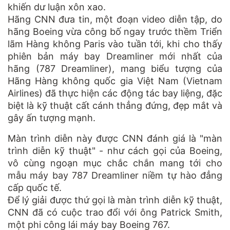
khiến dư luận xôn xao.
Hãng CNN đưa tin, một đoạn video diễn tập, do
hãng Boeing vừa công bố ngay trước thềm Triển
lãm Hàng không Paris vào tuần tới, khi cho thấy
phiên bản máy bay Dreamliner mới nhất của
hãng (787 Dreamliner), mang biểu tượng của
Hãng Hàng không quốc gia Việt Nam (
Vietnam
Airlines
) đã thực hiện các động tác bay liệng, đặc
biệt là kỹ thuật cất cánh thẳng đứng, đẹp mắt và
gây ấn tượng mạnh.
Màn trình diễn này được CNN đánh giá là "màn
trình diễn kỹ thuật" - như cách gọi của Boeing,
vô cùng ngoạn mục chắc chắn mang tới cho
mẫu máy bay 787 Dreamliner niềm tự hào đẳng
cấp quốc tế.
Để lý giải được thứ gọi là màn trình diễn kỹ thuật,
CNN đã có cuộc trao đổi với ông Patrick Smith,
một phi công lái máy bay Boeing 767.