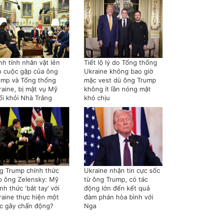
nh tính nhân vật lẻn
Tiết lộ lý do Tổng thống
o cuộc gặp của ông
Ukraine không bao giờ
ump và Tổng thống
mặc vest dù ông Trump
raine, bị mật vụ Mỹ
không ít lần nóng mặt
ổi khỏi Nhà Trắng
khó chịu
g Trump chính thức
Ukraine nhận tin cực sốc
p ông Zelensky: Mỹ
từ ông Trump, có tác
nh thức ‘bắt tay’ với
động lớn đến kết quả
raine thực hiện một
đàm phán hòa bình với
ệc gây chấn động?
Nga