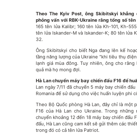
Theo The Kyiv Post, ông Skibitskyi khẳng 
phỏng vấn với RBK-Ukraine rằng tổng số tên
165 tên lửa Kalibr; 160 tên lửa Kh-101, Kh-5
tên lửa Iskander-M và Iskander-K; 80 tên lửa 
32.
Ông Skibitskyi cho biết Nga đang lên kế hoạ
tầng năng lượng của Ukraine "khi tiêu thụ điện 
lạnh giá mùa đông. Tuy nhiên, ông cho rằng
quả mà họ mong đợi.
Hà Lan chuyển máy bay chiến đấu F16 để huấ
Lan ngày 7/11 đã chuyển 5 máy bay chiến đấu 
Romania để sử dụng cho việc huấn luyện phi c
Theo Bộ Quốc phòng Hà Lan, đây chỉ là một p
F16 của Hà Lan cho Ukraine. Trong những n
chuyển khoảng 12 đến 18 máy bay chiến đấu F
đấu, Hà Lan cũng cam kết sẽ gửi thêm các thiế
trong đó có cả tên lửa Patriot.