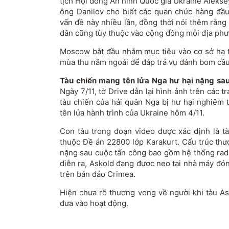
tịch Hội đồng An ninh Quốc gia Ukraine Alekse
ông Danilov cho biết các quan chức hàng đầu
vấn đề này nhiều lần, đồng thời nói thêm rằng
dân cũng tùy thuộc vào cộng đồng mỗi địa phư
Moscow bắt đầu nhắm mục tiêu vào cơ sở hạ 
mùa thu năm ngoái để đáp trả vụ đánh bom cầ
Tàu chiến mang tên lửa Nga hư hại nặng sau
Ngày 7/11, tờ Drive dẫn lại hình ảnh trên các 
tàu chiến của hải quân Nga bị hư hại nghiêm 
tên lửa hành trình của Ukraine hôm 4/11.
Con tàu trong đoạn video được xác định là t
thuộc Đề án 22800 lớp Karakurt. Cấu trúc thư
nặng sau cuộc tấn công bao gồm hệ thống rada
diễn ra, Askold đang được neo tại nhà máy đón
trên bán đảo Crimea.
Hiện chưa rõ thương vong về người khi tàu A
đưa vào hoạt động.