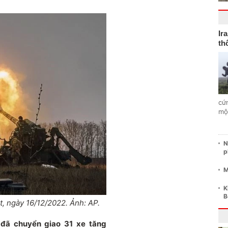
Ir
th
cứ
mộ
N
p
M
K
B
, ngày 16/12/2022. Ảnh: AP.
đã chuyển giao 31 xe tăng