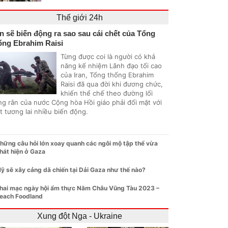
Thế giới 24h
an sẽ biến động ra sao sau cái chết của Tổng
ống Ebrahim Raisi
Từng được coi là người có khả
năng kế nhiệm Lãnh đạo tối cao
của Iran, Tổng thống Ebrahim
Raisi đã qua đời khi đương chức,
khiến thể chế theo đường lối
ng rắn của nước Cộng hòa Hồi giáo phải đối mặt với
t tương lai nhiều biến động.
hững câu hỏi lớn xoay quanh các ngôi mộ tập thể vừa
hát hiện ở Gaza
ỹ sẽ xây cảng dã chiến tại Dải Gaza như thế nào?
hai mạc ngày hội ẩm thực Năm Châu Vũng Tàu 2023 –
each Foodland
Xung đột Nga - Ukraine