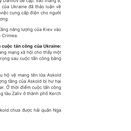
y Danilov đề cập. Vào tháng 9,
 của Ukraine đã thảo luận về
 việc cung cấp điện cho người
ơng.
tầng năng lượng của Kiev vào
u Crimea.
 cuộc tấn công của Ukraine:
trang mạng xã hội cho thấy một
trọng sau cuộc tấn công bằng
àu hộ vệ mang tên lửa Askold
ợng tầng của Askold bị hư hại
r. Ở thời điểm cuộc tấn công
g tàu Zaliv ở thành phố Kerch
skold chưa được hải quân Nga