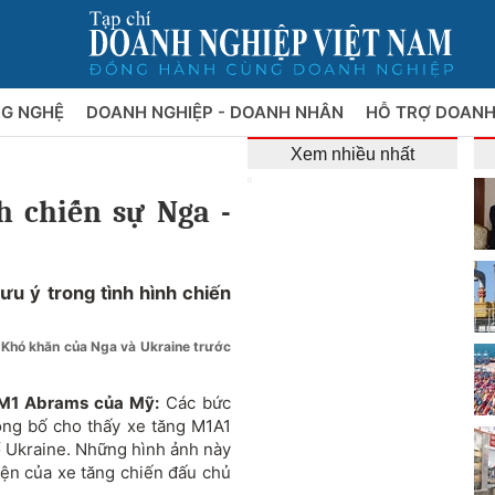
NG NGHỆ
DOANH NGHIỆP - DOANH NHÂN
HỖ TRỢ DOANH
Xem nhiều nhất
h chiến sự Nga -
ưu ý trong tình hình chiến
Khó khăn của Nga và Ukraine trước
 M1 Abrams của Mỹ:
Các bức
ông bố cho thấy xe tăng M1A1
ổ Ukraine. Những hình ảnh này
iện của xe tăng chiến đấu chủ