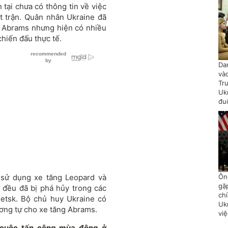
 tại chưa có thông tin về việc
t trận. Quân nhân Ukraine đã
g Abrams nhưng hiện có nhiều
chiến đấu thực tế.
Da
và
Tr
Uk
đu
 sử dụng xe tăng Leopard và
Ôn
gặ
y đều đã bị phá hủy trong các
chí
etsk. Bộ chủ huy Ukraine có
Uk
ương tự cho xe tăng Abrams.
vi
o cuộc tấn công mùa đông ở