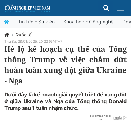
Tin tức - Sự kiện
Khoa học - Công nghệ
Doa
Quốc tế
Thứ Ba, 28/01/2025, 20:22 (GMT+7)
Hé lộ kế hoạch cụ thể của Tổng
thống Trump về việc chấm dứt
hoàn toàn xung đột giữa Ukraine
- Nga
Dưới đây là kế hoạch giải quyết triệt để xung đột
ở giữa Ukraine và Nga của Tổng thống Donald
Trump sau 1 tuần nhậm chức.