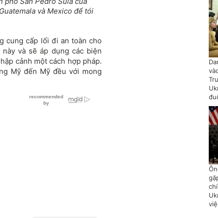
nh phố San Pedro Sula của
 Guatemala và Mexico để tói
 cung cấp lối đi an toàn cho
c này và sẽ áp dụng các biện
nhập cảnh một cách hợp pháp.
Da
ng Mỹ đến Mỹ đều với mong
và
Tr
Uk
đu
Ôn
gặ
chí
Uk
vi