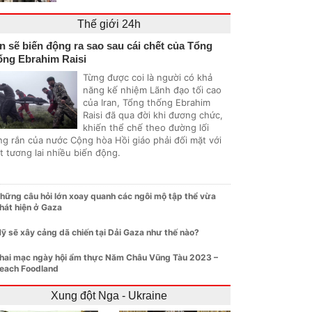
Thế giới 24h
an sẽ biến động ra sao sau cái chết của Tổng
ống Ebrahim Raisi
Từng được coi là người có khả
năng kế nhiệm Lãnh đạo tối cao
của Iran, Tổng thống Ebrahim
Raisi đã qua đời khi đương chức,
khiến thể chế theo đường lối
ng rắn của nước Cộng hòa Hồi giáo phải đối mặt với
t tương lai nhiều biến động.
hững câu hỏi lớn xoay quanh các ngôi mộ tập thể vừa
hát hiện ở Gaza
ỹ sẽ xây cảng dã chiến tại Dải Gaza như thế nào?
hai mạc ngày hội ẩm thực Năm Châu Vũng Tàu 2023 –
each Foodland
Xung đột Nga - Ukraine