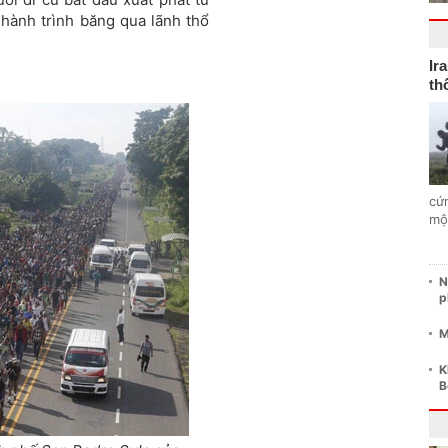
hành trình băng qua lãnh thổ
Ir
th
cứ
mộ
N
p
M
K
B