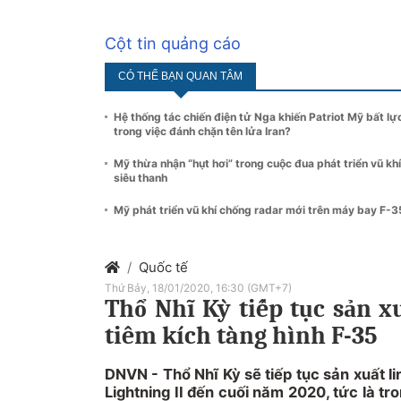
Cột tin quảng cáo
CÓ THỂ BẠN QUAN TÂM
Hệ thống tác chiến điện tử Nga khiến Patriot Mỹ bất lự
trong việc đánh chặn tên lửa Iran?
Mỹ thừa nhận “hụt hơi” trong cuộc đua phát triển vũ khí
siêu thanh
Mỹ phát triển vũ khí chống radar mới trên máy bay F-3
Quốc tế
Thứ Bảy, 18/01/2020, 16:30 (GMT+7)
Thổ Nhĩ Kỳ tiếp tục sản x
tiêm kích tàng hình F-35
DNVN - Thổ Nhĩ Kỳ sẽ tiếp tục sản xuất li
Lightning II đến cuối năm 2020, tức là t