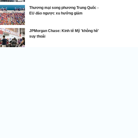
Thương mại song phương Trung Quốc -
EU đảo ngược xu hướng giảm
JPMorgan Chase: Kinh tế Mỹ 'không hề'
suy thoái
Thế giới 24h
an sẽ biến động ra sao sau cái chết của Tổng
ống Ebrahim Raisi
Từng được coi là người có khả
năng kế nhiệm Lãnh đạo tối cao
của Iran, Tổng thống Ebrahim
Raisi đã qua đời khi đương chức,
khiến thể chế theo đường lối
ng rắn của nước Cộng hòa Hồi giáo phải đối mặt với
t tương lai nhiều biến động.
hững câu hỏi lớn xoay quanh các ngôi mộ tập thể vừa