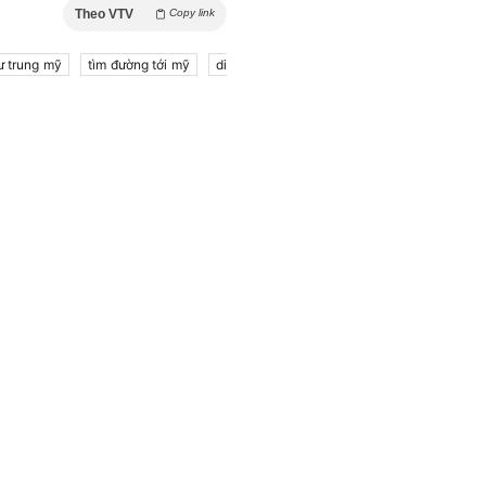
Theo VTV
Copy link
ư trung mỹ
tìm đường tới mỹ
di