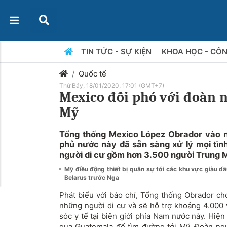
TIN TỨC - SỰ KIỆN
KHOA HỌC - CÔ
Quốc tế
Thứ Bảy, 18/01/2020, 17:01 (GMT+7)
Mexico đối phó với đoàn n
Mỹ
Tổng thống Mexico López Obrador vào ng
phủ nước này đã sẵn sàng xử lý mọi tình
người di cư gồm hơn 3.500 người Trung 
Mỹ điều động thiết bị quân sự tới các khu vực giàu d
Belarus trước Nga
Phát biểu với báo chí, Tổng thống Obrador cho
những người di cư và sẽ hỗ trợ khoảng 4.00
sóc y tế tại biên giới phía Nam nước này. Hiệ
qua Guatemala để tìm đường tới Mỹ. Đoàn ngườ