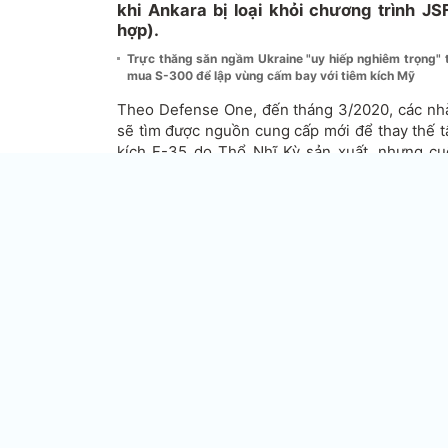
khi Ankara bị loại khỏi chương trình J
hợp).
Trực thăng săn ngầm Ukraine "uy hiếp nghiêm trọng"
mua S-300 để lập vùng cấm bay với tiêm kích Mỹ
Theo Defense One, đến tháng 3/2020, các nh
sẽ tìm được nguồn cung cấp mới để thay thế t
kích F-35 do Thổ Nhĩ Kỳ sản xuất, nhưng cu
Martin) và nhà sản xuất động cơ (Pratt & Wh
thực hiện mọi nghĩa vụ theo hợp đồng đối với 
vẫn tiếp tục sản xuất một số thành phần của m
Được biết Thổ Nhĩ Kỳ sản xuất tổng cộng 6 th
tàng hình thế hệ năm F-35 Lightning II, bao g