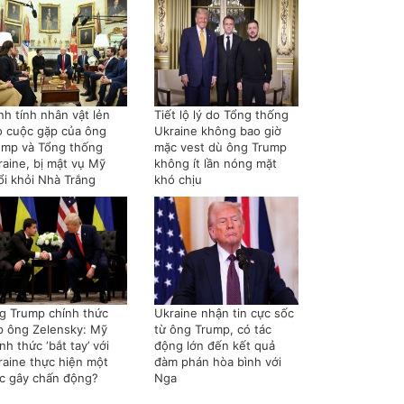
nh tính nhân vật lẻn
Tiết lộ lý do Tổng thống
o cuộc gặp của ông
Ukraine không bao giờ
ump và Tổng thống
mặc vest dù ông Trump
raine, bị mật vụ Mỹ
không ít lần nóng mặt
ổi khỏi Nhà Trắng
khó chịu
g Trump chính thức
Ukraine nhận tin cực sốc
p ông Zelensky: Mỹ
từ ông Trump, có tác
nh thức ‘bắt tay’ với
động lớn đến kết quả
raine thực hiện một
đàm phán hòa bình với
ệc gây chấn động?
Nga