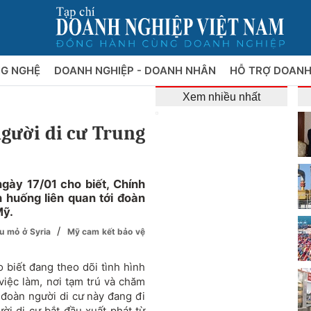
NG NGHỆ
DOANH NGHIỆP - DOANH NHÂN
HỖ TRỢ DOANH
Xem nhiều nhất
gười di cư Trung
ày 17/01 cho biết, Chính
 huống liên quan tới đoàn
Mỹ.
/
ầu mỏ ở Syria
Mỹ cam kết bảo vệ
 biết đang theo dõi tình hình
0 việc làm, nơi tạm trú và chăm
n đoàn người di cư này đang đi
i di cư bắt đầu xuất phát từ