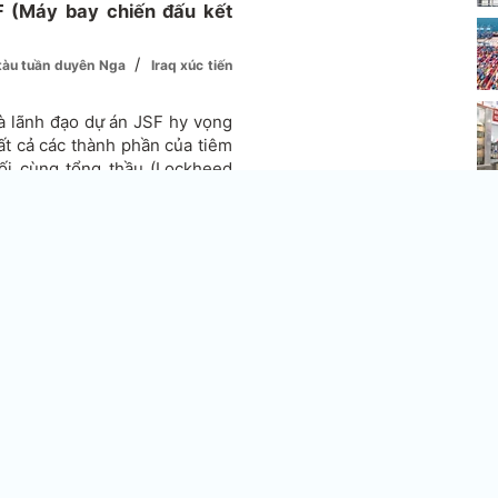
SF (Máy bay chiến đấu kết
/
 tàu tuần duyên Nga
Iraq xúc tiến
à lãnh đạo dự án JSF hy vọng
ất cả các thành phần của tiêm
ối cùng tổng thầu (Lockheed
itney) quyết định rằng họ sẽ
phía Thổ Nhĩ Kỳ. Do đó Ankara
áy bay trước cuối năm nay.
Ir
th
ành phần chính của tiêm kích
ồm cả khung thân máy bay.
cứ
mộ
N