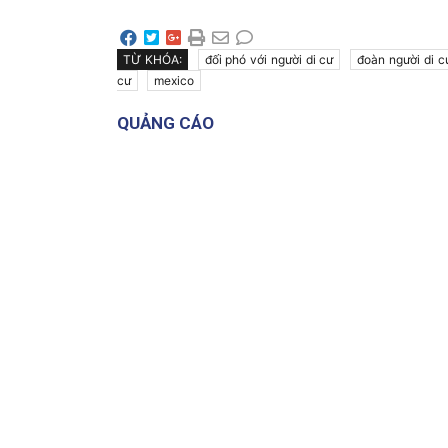
TỪ KHÓA:
đối phó với người di cư
đoàn người di c
cư
mexico
QUẢNG CÁO