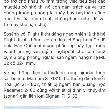
bổ trợ cho khẩu 76 mm trong việc tiêu diệt các
mụctiêu cỡ nhỏ thì nó còn đảm trách cả vai trò
phòng không, chống lại máy bay baythấp cũng
như tên lửa hành trình chống hạm (cho dù vai
trò này khá hạn chế).
Sosánh với Flight II thì đáng ngạc nhiên là thế hệ
Flight IIIlại không cótên lửa chống hạm.Có lẽ
phía Hàn Quốcchỉ muốn phân lớp này tập trung
vàonhiệm vụ săn ngầm, họlắpđặt cho con tàu2
cụm 3 ống phóng ngư lôi săn ngầm hạng nhẹ Mk
32 cỡ 324 mm.
Về hệ thống điện tử,tàuđược trang bịradar trinh
sát bề mặt Marconi ST-1810, hệ thống điều khiển
hỏa lực ST-1802, thiết bị ngắm bắn quang học
Radamec 2400 cùng với thiết bị định vị thủy âm
(sonar) gắn liền loại Signaal PHS-32.