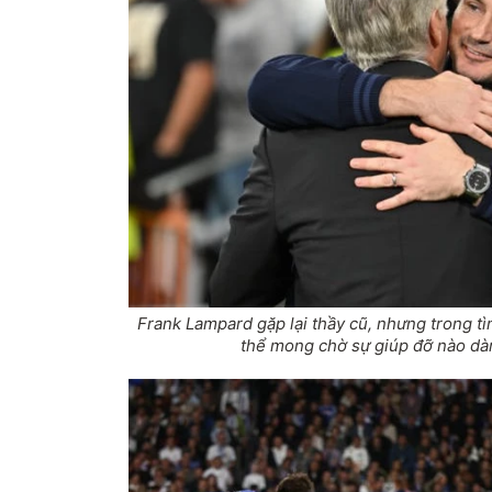
Frank Lampard gặp lại thầy cũ, nhưng trong tì
thể mong chờ sự giúp đỡ nào d