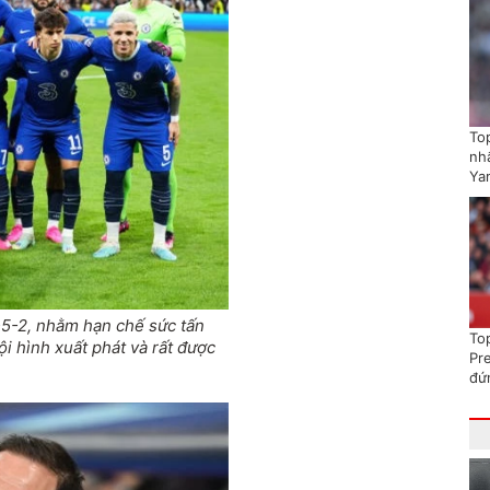
To
nhấ
Ya
3-5-2, nhằm hạn chế sức tấn
To
i hình xuất phát và rất được
Pr
đứ