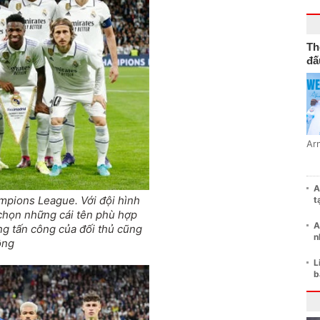
Th
đấ
Ar
A
ampions League. Với đội hình
t
 chọn những cái tên phù hợp
A
ng tấn công của đối thủ cũng
n
ông
L
b