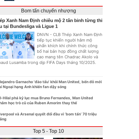
Bom tấn chuyển nhượng
ép Xanh Nam Định chiêu mộ 2 tân binh từng thi
u tại Bundesliga và Ligue 1
DNVN - CLB Thép Xanh Nam Định
tiếp tục khiến người hâm mộ
phấn khích khi chính thức công
bố hai bản hợp đồng chất lượng
cao mang tên Chadrac Akolo và
naud Lusamba trong dịp FIFA Days tháng 10/2025.
lejandro Garnacho 'đào tẩu' khỏi Man United, bến đỗ mới
ại Ngoại hạng Anh khiến fan dậy sóng
l-Hilal phá kỷ lục mua Bruno Fernandes, Man United
hắm học trò cũ của Ruben Amorim thay thế
iverpool và Arsenal quyết đối đầu vì ‘bom tấn’ 70 triệu
ảng
Top 5 - Top 10