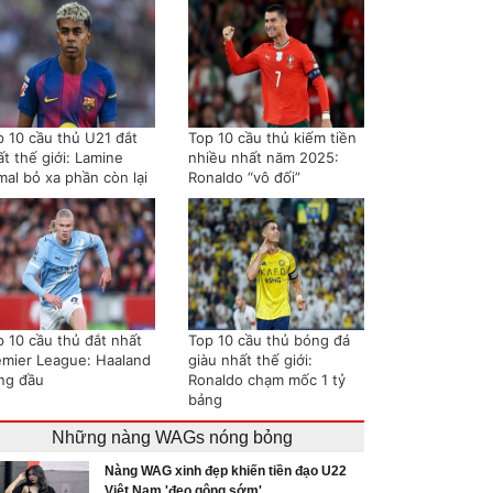
p 10 cầu thủ U21 đắt
Top 10 cầu thủ kiếm tiền
t thế giới: Lamine
nhiều nhất năm 2025:
mal bỏ xa phần còn lại
Ronaldo “vô đối”
p 10 cầu thủ đắt nhất
Top 10 cầu thủ bóng đá
emier League: Haaland
giàu nhất thế giới:
ng đầu
Ronaldo chạm mốc 1 tỷ
bảng
Những nàng WAGs nóng bỏng
Nàng WAG xinh đẹp khiến tiền đạo U22
Việt Nam 'đeo gông sớm'