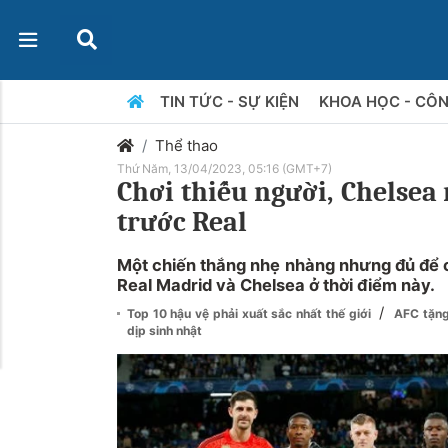
TIN TỨC - SỰ KIỆN
KHOA HỌC - CÔ
Thể thao
Thứ Năm, 13/04/2023, 05:16 (GMT+7)
Chơi thiếu người, Chelsea 
trước Real
Một chiến thắng nhẹ nhàng nhưng đủ để c
Real Madrid và Chelsea ở thời điểm này.
/
Top 10 hậu vệ phải xuất sắc nhất thế giới
AFC tặng
dịp sinh nhật