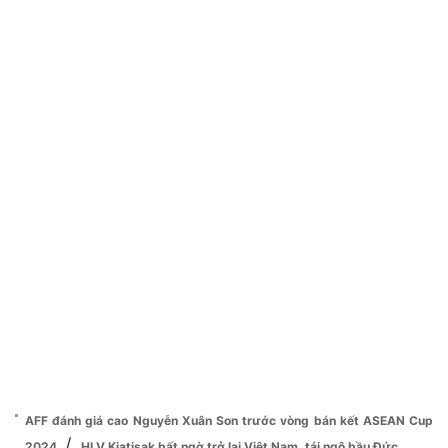
AFF đánh giá cao Nguyễn Xuân Son trước vòng bán kết ASEAN Cup
/
2024
HLV Kiatisak bất ngờ trở lại Việt Nam, tái ngộ bầu Đức