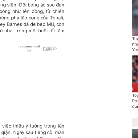
ộng viên. Đội bóng áo sọc đen
bóng như lên đồng, từ chiến
Những pha lập công của Tonali,
vey Barnes đã đè bẹp MU, còn
 nhạt trong một buổi tối tăm
To
nhấ
Ya
To
Pr
đứ
à việc thiếu ý tưởng trong tấn
 giận. Ngay sau tiếng còi mãn