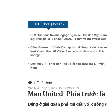
CÓ THỂ BẠN QUAN TÂM
HLV Cristiano Roland nghẹn ngào sau khi U17 Việt Nam
loại khỏi giải U17 châu Á 2025, lỡ tấm vé dự World Cup
Công Phượng trở lại siêu cấp lợi hại: Tung 2 kiến tạo xé
lưới Khánh Hòa, HLV Kim Sang-sik có dám ngó lơ thêm
không?
Sếp lớn VFF “chốt đơn” siêu giải giao hữu cho ĐT Việt
Nam
Thể thao
Chủ Nhật, 16/10/2022, 15:39 (GMT+7)
Man United: Phía trước là
Đúng ở giai đoạn phải thi đấu với cường đ