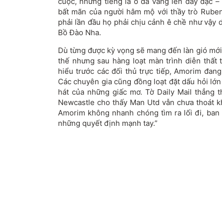
cuộc, những tiếng la ó đã vang lên dày đặc –
bất mãn của người hâm mộ với thầy trò Rube
phải lần đầu họ phải chịu cảnh ê chề như vậy d
Bồ Đào Nha.
Dù từng được kỳ vọng sẽ mang đến làn gió mới 
thế nhưng sau hàng loạt màn trình diễn thất 
hiểu trước các đối thủ trực tiếp, Amorim đan
Các chuyên gia cũng đồng loạt đặt dấu hỏi lớn
hát của những giấc mơ. Tờ Daily Mail thẳng t
Newcastle cho thấy Man Utd vẫn chưa thoát kh
Amorim không nhanh chóng tìm ra lối đi, ban 
những quyết định mạnh tay.”