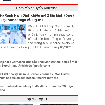
Bom tấn chuyển nhượng
ép Xanh Nam Định chiêu mộ 2 tân binh từng thi
u tại Bundesliga và Ligue 1
DNVN - CLB Thép Xanh Nam Định
tiếp tục khiến người hâm mộ
phấn khích khi chính thức công
bố hai bản hợp đồng chất lượng
cao mang tên Chadrac Akolo và
naud Lusamba trong dịp FIFA Days tháng 10/2025.
lejandro Garnacho 'đào tẩu' khỏi Man United, bến đỗ mới
ại Ngoại hạng Anh khiến fan dậy sóng
l-Hilal phá kỷ lục mua Bruno Fernandes, Man United
hắm học trò cũ của Ruben Amorim thay thế
iverpool và Arsenal quyết đối đầu vì ‘bom tấn’ 70 triệu
ảng
Top 5 - Top 10