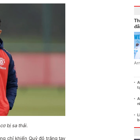
Th
đấ
Ar
A
t
A
n
L
b
ơ bị sa thải.
ng chỉ khiến Quỷ đỏ trắng tay