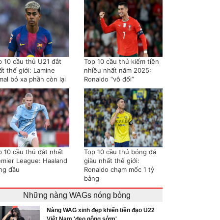
p 10 cầu thủ U21 đắt
Top 10 cầu thủ kiếm tiền
t thế giới: Lamine
nhiều nhất năm 2025:
mal bỏ xa phần còn lại
Ronaldo “vô đối”
p 10 cầu thủ đắt nhất
Top 10 cầu thủ bóng đá
emier League: Haaland
giàu nhất thế giới:
ng đầu
Ronaldo chạm mốc 1 tỷ
bảng
Những nàng WAGs nóng bỏng
Nàng WAG xinh đẹp khiến tiền đạo U22
Việt Nam 'đeo gông sớm'