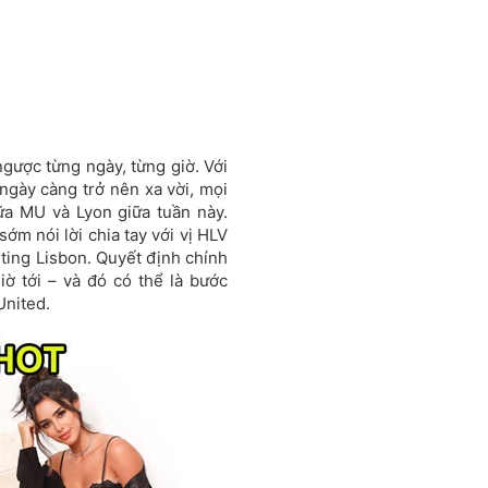
ược từng ngày, từng giờ. Với
gày càng trở nên xa vời, mọi
ữa MU và Lyon giữa tuần này.
ớm nói lời chia tay với vị HLV
orting Lisbon. Quyết định chính
ờ tới – và đó có thể là bước
United.