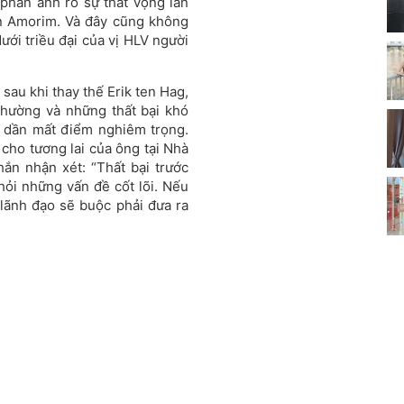
 phản ánh rõ sự thất vọng lẫn
n Amorim. Và đây cũng không
ưới triều đại của vị HLV người
sau khi thay thế Erik ten Hag,
thường và những thất bại khó
g dần mất điểm nghiêm trọng.
 cho tương lai của ông tại Nhà
hắn nhận xét: “Thất bại trước
ỏi những vấn đề cốt lõi. Nếu
lãnh đạo sẽ buộc phải đưa ra