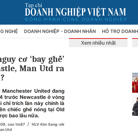
NG NGHỆ
DOANH NGHIỆP - DOANH NHÂN
HỖ TRỢ DOANH
Xem nhiều nhất
guy cơ ‘bay ghế’
stle, Man Utd ra
i?
 Manchester United đang
-4 trước Newcastle ở vòng
chỉ trích lần này chính là
n chiếc ghế nóng tại Old
ược bao lâu nữa.
/
2009, cao 1m87
HLV Kim Sang-sik
Man Utd