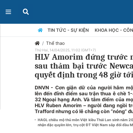
TIN TỨC - SỰ KIỆN
KHOA HỌC - CÔ
Thể thao
Thứ Hai, 14/04/2025, 11:02 (GMT+7)
HLV Amorim đứng trước n
sau thảm bại trước Newca
quyết định trong 48 giờ tớ
DNVN - Cơn giận dữ của người hâm mộ
lên đến đỉnh điểm sau trận thua ê chề 1
32 Ngoại hạng Anh. Và tâm điểm của mọi 
HLV Ruben Amorim – người đang ngồi trê
Trafford nhưng có lẽ chẳng còn “nóng” đ
HAGL chiêu mộ thủ môn Việt kiều Thái Lan sinh năm 
nhận đặc quyền lớn, trụ cột ĐT Việt Nam sắp đối đầu 