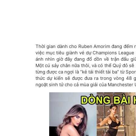
Thời gian dành cho Ruben Amorim đang đếm ng
việc mục tiêu giành vé dự Champions League n
ánh nhìn giờ đây đang đổ dồn về trận đấu gi
Một cú sảy chân nữa thôi, và có thể Quỷ đỏ sẽ s
từng được ca ngợi là “kẻ tái thiết tài ba” từ Sp
thức dự kiến sẽ được đưa ra trong vòng 48 gi
ngoặt sinh tử cho cả mùa giải của Manchester 