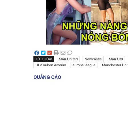
TỪ KHÓA:
Man United
Newcastle
Man Utd
HLV Ruben Amorim
europa league
Manchester Uni
QUẢNG CÁO