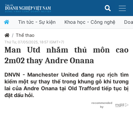
Tin tức - Sự kiện
Khoa học - Công nghệ
Doa
Thể thao
Thứ Tư, 07/05/2025, 18:57 (GMT+7)
Man Utd nhắm thủ môn cao
2m02 thay Andre Onana
DNVN - Manchester United đang rục rịch tìm
kiếm một sự thay thế trong khung gỗ khi tương
lai của Andre Onana tại Old Trafford tiếp tục bị
đặt dấu hỏi.