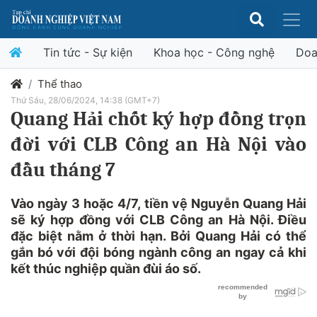
Tin tức - Sự kiện
Khoa học - Công nghệ
Doa
Thể thao
Thứ Sáu, 28/06/2024, 14:38 (GMT+7)
Quang Hải chốt ký hợp đồng trọn
đời với CLB Công an Hà Nội vào
đầu tháng 7
Vào ngày 3 hoặc 4/7, tiền vệ Nguyễn Quang Hải
sẽ ký hợp đồng với CLB Công an Hà Nội. Điều
đặc biệt nằm ở thời hạn. Bởi Quang Hải có thể
gắn bó với đội bóng ngành công an ngay cả khi
kết thúc nghiệp quần đùi áo số.