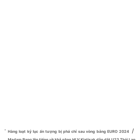
/
Hàng loạt kỷ lục ấn tượng bị phá chỉ sau vòng bảng EURO 2024
Madam Pang lên tiếng về khả năng HLV Kiatisak dẫn dắt U23 Thái Lan