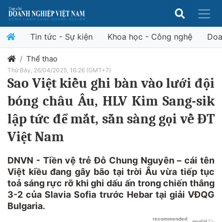
Tin tức - Sự kiện
Khoa học - Công nghệ
Doa
Thể thao
Thứ Bảy, 26/04/2025, 16:26 (GMT+7)
Sao Việt kiều ghi bàn vào lưới đội
bóng châu Âu, HLV Kim Sang-sik
lập tức để mắt, sẵn sàng gọi về ĐT
Việt Nam
DNVN - Tiền vệ trẻ Đỗ Chung Nguyên – cái tên
Việt kiều đang gây bão tại trời Âu vừa tiếp tục
toả sáng rực rỡ khi ghi dấu ấn trong chiến thắng
3-2 của Slavia Sofia trước Hebar tại giải VĐQG
Bulgaria.