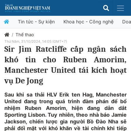
Tin tức - Sự kiện
Khoa học - Công nghệ
Doa
Thể thao
Thứ Năm, 31/10/2024, 14:05 (GMT+7)
Sir Jim Ratcliffe cấp ngân sách
khó tin cho Ruben Amorim,
Manchester United tái kích hoạt
vụ De Jong
Sau khi sa thải HLV Erik ten Hag, Manchester
United đang trong quá trình đàm phán để bổ
nhiệm Ruben Amorim, hiện đang dẫn dắt
Sporting Lisbon. Tuy nhiên, theo nhà báo Jamie
Jackson, chiến lược gia người Bồ Đào Nha sẽ
phải đối mặt với khó khăn về tài chính khi tiếp