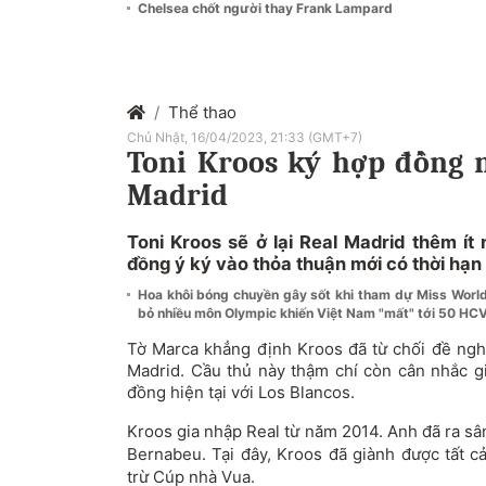
Chelsea chốt người thay Frank Lampard
Thể thao
Chủ Nhật, 16/04/2023, 21:33 (GMT+7)
Toni Kroos ký hợp đồng m
Madrid
Toni Kroos sẽ ở lại Real Madrid thêm ít
đồng ý ký vào thỏa thuận mới có thời hạn
Hoa khôi bóng chuyền gây sốt khi tham dự Miss Wor
bỏ nhiều môn Olympic khiến Việt Nam "mất" tới 50 H
Tờ Marca khẳng định Kroos đã từ chối đề ngh
Madrid. Cầu thủ này thậm chí còn cân nhắc gi
đồng hiện tại với Los Blancos.
Kroos gia nhập Real từ năm 2014. Anh đã ra sâ
Bernabeu. Tại đây, Kroos đã giành được tất c
trừ Cúp nhà Vua.