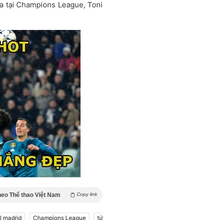
sea tại Champions League, Toni
heo Thể thao Việt Nam
Copy link
l madrid
Champions League
tứ