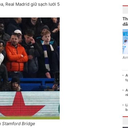
a, Real Madrid giữ sạch lưới 5
Th
đấ
Ar
A
t
A
n
L
b
n Stamford Bridge