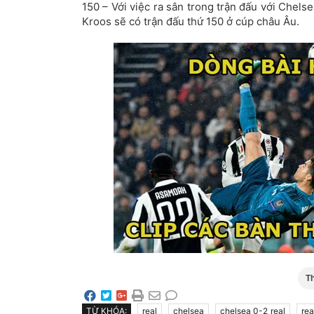
150 – Với việc ra sân trong trận đấu với Chel
Kroos sẽ có trận đấu thứ 150 ở cúp châu Âu.
T
TỪ KHÓA:
real
chelsea
chelsea 0-2 real
rea