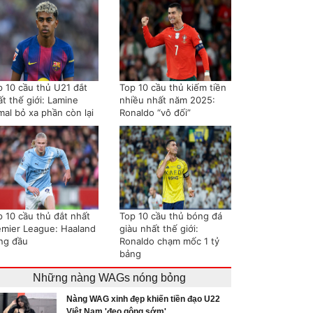
p 10 cầu thủ U21 đắt
Top 10 cầu thủ kiếm tiền
t thế giới: Lamine
nhiều nhất năm 2025:
mal bỏ xa phần còn lại
Ronaldo “vô đối”
p 10 cầu thủ đắt nhất
Top 10 cầu thủ bóng đá
emier League: Haaland
giàu nhất thế giới:
ng đầu
Ronaldo chạm mốc 1 tỷ
bảng
Những nàng WAGs nóng bỏng
Nàng WAG xinh đẹp khiến tiền đạo U22
Việt Nam 'đeo gông sớm'