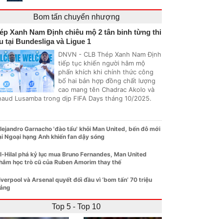
Bom tấn chuyển nhượng
ép Xanh Nam Định chiêu mộ 2 tân binh từng thi
u tại Bundesliga và Ligue 1
DNVN - CLB Thép Xanh Nam Định
tiếp tục khiến người hâm mộ
phấn khích khi chính thức công
bố hai bản hợp đồng chất lượng
cao mang tên Chadrac Akolo và
naud Lusamba trong dịp FIFA Days tháng 10/2025.
lejandro Garnacho 'đào tẩu' khỏi Man United, bến đỗ mới
ại Ngoại hạng Anh khiến fan dậy sóng
l-Hilal phá kỷ lục mua Bruno Fernandes, Man United
hắm học trò cũ của Ruben Amorim thay thế
iverpool và Arsenal quyết đối đầu vì ‘bom tấn’ 70 triệu
ảng
Top 5 - Top 10