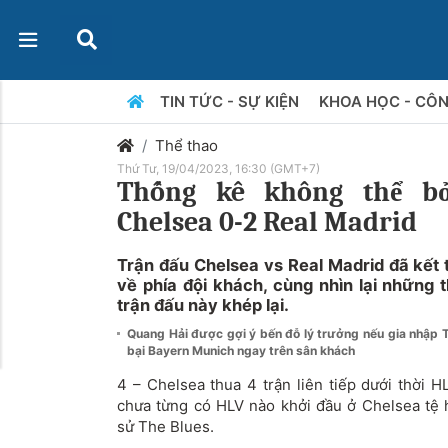
TIN TỨC - SỰ KIỆN
KHOA HỌC - CÔ
Thể thao
Thứ Tư, 19/04/2023, 16:30 (GMT+7)
Thống kê không thể b
Chelsea 0-2 Real Madrid
Trận đấu Chelsea vs Real Madrid đã kết 
về phía đội khách, cùng nhìn lại những 
trận đấu này khép lại.
Quang Hải được gợi ý bến đỗ lý trưởng nếu gia nhập 
bại Bayern Munich ngay trên sân khách
4 – Chelsea thua 4 trận liên tiếp dưới thời 
chưa từng có HLV nào khởi đầu ở Chelsea tệ 
sử The Blues.