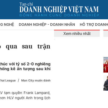
NG NGHỆ
DOANH NGHIỆP - DOANH NHÂN
HỖ TRỢ DOANH
Xem nhiều nhất
ỏ qua sau trận
thúc với tỷ số 2-0 nghiêng
thống kê ấn tượng sau khi
/
Thai League
Man City muốn đánh
HLV tạm quyền Frank Lampard,
hơn HLV người Anh trong lịch