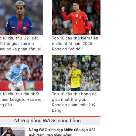
p 10 cầu thủ U21 đắt
Top 10 cầu thủ kiếm tiền
t thế giới: Lamine
nhiều nhất năm 2025:
mal bỏ xa phần còn lại
Ronaldo “vô đối”
p 10 cầu thủ đắt nhất
Top 10 cầu thủ bóng đá
emier League: Haaland
giàu nhất thế giới:
ng đầu
Ronaldo chạm mốc 1 tỷ
bảng
Những nàng WAGs nóng bỏng
Nàng WAG xinh đẹp khiến tiền đạo U22
Việt Nam 'đeo gông sớm'