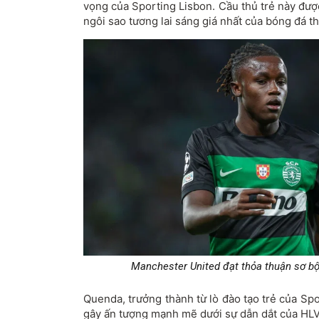
vọng của Sporting Lisbon. Cầu thủ trẻ này đượ
ngôi sao tương lai sáng giá nhất của bóng đá th
Manchester United đạt thỏa thuận sơ b
Quenda, trưởng thành từ lò đào tạo trẻ của Sp
gây ấn tượng mạnh mẽ dưới sự dẫn dắt của HL