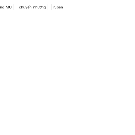
ợng MU
chuyển nhượng
ruben