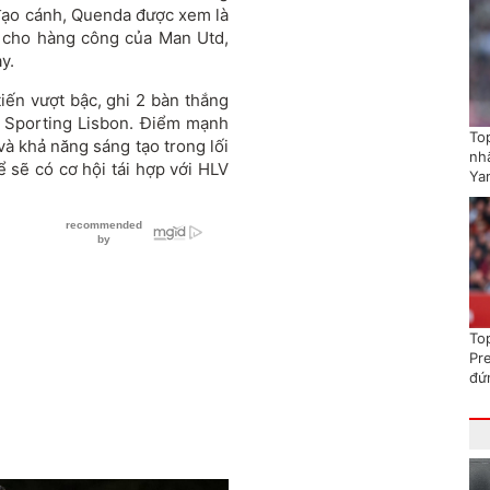
ền đạo cánh, Quenda được xem là
 cho hàng công của Man Utd,
y.
ến vượt bậc, ghi 2 bàn thắng
o Sporting Lisbon. Điểm mạnh
To
và khả năng sáng tạo trong lối
nhấ
ể sẽ có cơ hội tái hợp với HLV
Ya
To
Pr
đứ