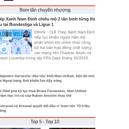
Bom tấn chuyển nhượng
ép Xanh Nam Định chiêu mộ 2 tân binh từng thi
u tại Bundesliga và Ligue 1
DNVN - CLB Thép Xanh Nam Định
tiếp tục khiến người hâm mộ
phấn khích khi chính thức công
bố hai bản hợp đồng chất lượng
cao mang tên Chadrac Akolo và
naud Lusamba trong dịp FIFA Days tháng 10/2025.
lejandro Garnacho 'đào tẩu' khỏi Man United, bến đỗ mới
ại Ngoại hạng Anh khiến fan dậy sóng
l-Hilal phá kỷ lục mua Bruno Fernandes, Man United
hắm học trò cũ của Ruben Amorim thay thế
iverpool và Arsenal quyết đối đầu vì ‘bom tấn’ 70 triệu
ảng
Top 5 - Top 10