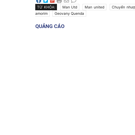
TỪ KHÓA:
Man Utd
Man united
Chuyển như
amorim
Geovany Quenda
QUẢNG CÁO