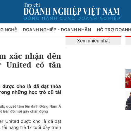
NG NGHỆ
DOANH NGHIỆP - DOANH NHÂN
HỖ TRỢ DOANH
Xem nhiều nhất
m xác nhận đến
r United có tân
được cho là đã đạt thỏa
ong những học trò cũ tài
sik, quyết tâm lên đỉnh Đông Nam Á
ốt bến đỗ mới gây chấn động
er United được cho là đã đạt
ài năng trẻ 17 tuổi đầy triển