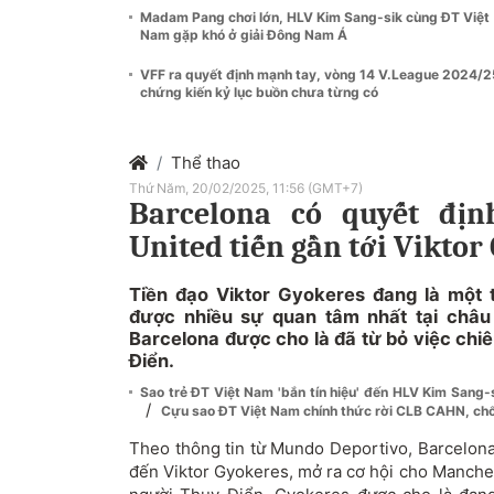
Madam Pang chơi lớn, HLV Kim Sang-sik cùng ĐT Việt
Nam gặp khó ở giải Đông Nam Á
VFF ra quyết định mạnh tay, vòng 14 V.League 2024/2
chứng kiến kỷ lục buồn chưa từng có
Thể thao
Thứ Năm, 20/02/2025, 11:56 (GMT+7)
Barcelona có quyết địn
United tiến gần tới Viktor
Tiền đạo Viktor Gyokeres đang là một 
được nhiều sự quan tâm nhất tại châu
Barcelona được cho là đã từ bỏ việc chi
Điển.
Sao trẻ ĐT Việt Nam 'bắn tín hiệu' đến HLV Kim Sang-
/
Cựu sao ĐT Việt Nam chính thức rời CLB CAHN, ch
Theo thông tin từ Mundo Deportivo, Barcelona
đến Viktor Gyokeres, mở ra cơ hội cho Manche