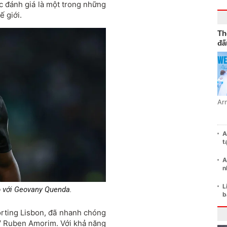
c đánh giá là một trong những
ế giới.
Th
đấ
Ar
A
t
A
n
L
ộ với Geovany Quenda.
b
orting Lisbon, đã nhanh chóng
V Ruben Amorim. Với khả năng