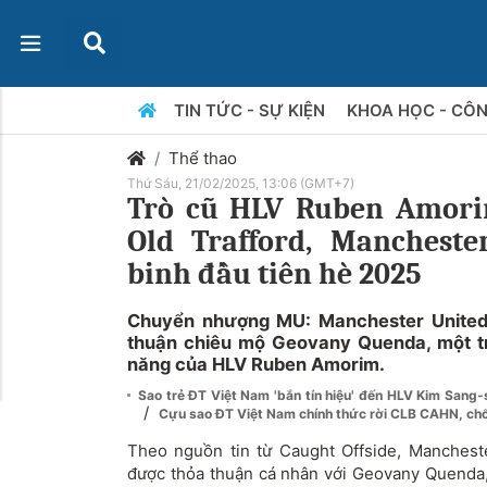
TIN TỨC - SỰ KIỆN
KHOA HỌC - CÔ
Thể thao
Thứ Sáu, 21/02/2025, 13:06 (GMT+7)
Trò cũ HLV Ruben Amori
Old Trafford, Mancheste
binh đầu tiên hè 2025
Chuyển nhượng MU: Manchester United 
thuận chiêu mộ Geovany Quenda, một tr
năng của HLV Ruben Amorim.
Sao trẻ ĐT Việt Nam 'bắn tín hiệu' đến HLV Kim Sang-
/
Cựu sao ĐT Việt Nam chính thức rời CLB CAHN, ch
Theo nguồn tin từ Caught Offside, Manchest
được thỏa thuận cá nhân với Geovany Quenda, t