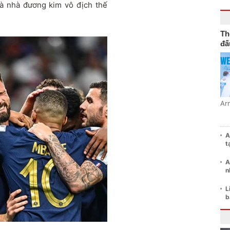
à nhà đương kim vô địch thế
Th
đấ
Ar
A
t
A
n
L
b