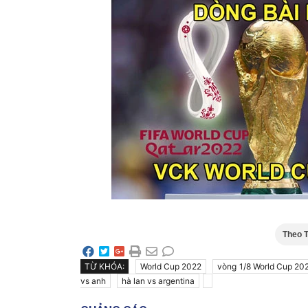
Theo T
TỪ KHÓA:
World Cup 2022
vòng 1/8 World Cup 20
vs anh
hà lan vs argentina