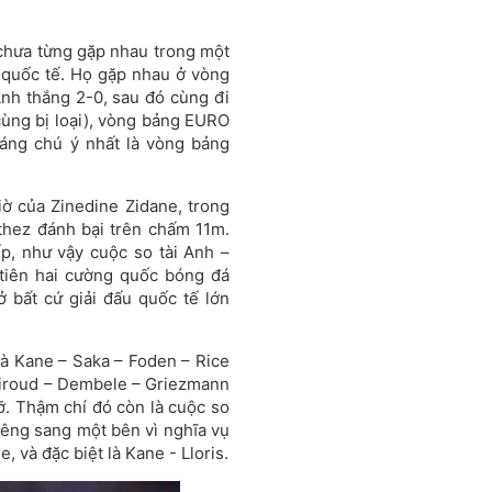
 chưa từng gặp nhau trong một
 quốc tế. Họ gặp nhau ở vòng
nh thắng 2-0, sau đó cùng đi
cùng bị loại), vòng bảng EURO
 đáng chú ý nhất là vòng bảng
ờ của Zinedine Zidane, trong
thez đánh bại trên chấm 11m.
iếp, như vậy cuộc so tài Anh –
 tiên hai cường quốc bóng đá
 bất cứ giải đấu quốc tế lớn
à Kane – Saka – Foden – Rice
Giroud – Dembele – Griezmann
lỡ. Thậm chí đó còn là cuộc so
riêng sang một bên vì nghĩa vụ
 và đặc biệt là Kane - Lloris.