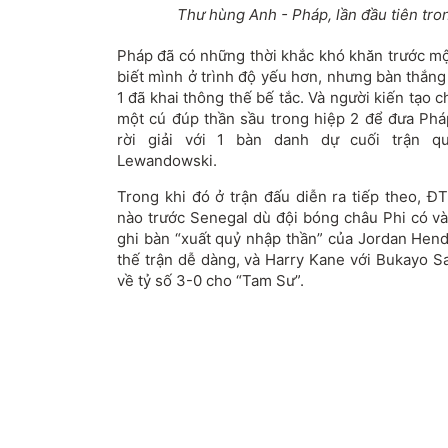
Thư hùng Anh - Pháp, lần đầu tiên tro
Pháp đã có những thời khắc khó khăn trước một
biết mình ở trình độ yếu hơn, nhưng bàn thắng
1 đã khai thông thế bế tắc. Và người kiến tạo 
một cú đúp thần sầu trong hiệp 2 để đưa Pháp
rời giải với 1 bàn danh dự cuối trận q
Lewandowski.
Trong khi đó ở trận đấu diễn ra tiếp theo, 
nào trước Senegal dù đội bóng châu Phi có và
ghi bàn “xuất quỷ nhập thần” của Jordan He
thế trận dễ dàng, và Harry Kane với Bukayo S
về tỷ số 3-0 cho “Tam Sư”.