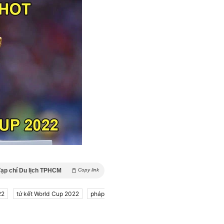
ạp chí Du lịch TPHCM
Copy link
22
tứ kết World Cup 2022
pháp