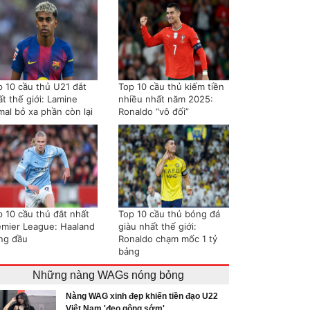
p 10 cầu thủ U21 đắt
Top 10 cầu thủ kiếm tiền
t thế giới: Lamine
nhiều nhất năm 2025:
mal bỏ xa phần còn lại
Ronaldo “vô đối”
p 10 cầu thủ đắt nhất
Top 10 cầu thủ bóng đá
emier League: Haaland
giàu nhất thế giới:
ng đầu
Ronaldo chạm mốc 1 tỷ
bảng
Những nàng WAGs nóng bỏng
Nàng WAG xinh đẹp khiến tiền đạo U22
Việt Nam 'đeo gông sớm'