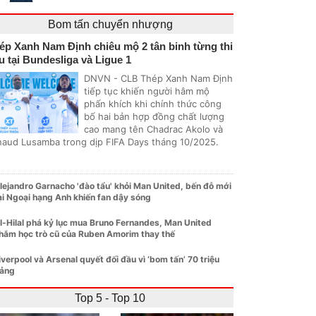
Bom tấn chuyển nhượng
ép Xanh Nam Định chiêu mộ 2 tân binh từng thi
u tại Bundesliga và Ligue 1
DNVN - CLB Thép Xanh Nam Định
tiếp tục khiến người hâm mộ
phấn khích khi chính thức công
bố hai bản hợp đồng chất lượng
cao mang tên Chadrac Akolo và
naud Lusamba trong dịp FIFA Days tháng 10/2025.
lejandro Garnacho 'đào tẩu' khỏi Man United, bến đỗ mới
ại Ngoại hạng Anh khiến fan dậy sóng
l-Hilal phá kỷ lục mua Bruno Fernandes, Man United
hắm học trò cũ của Ruben Amorim thay thế
iverpool và Arsenal quyết đối đầu vì ‘bom tấn’ 70 triệu
ảng
Top 5 - Top 10