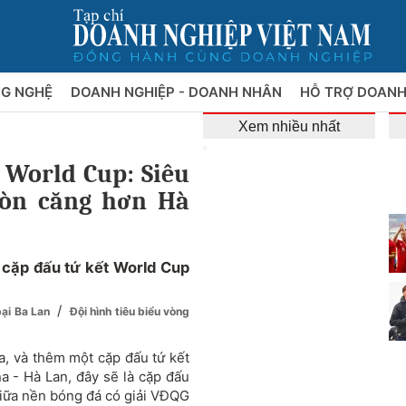
NG NGHỆ
DOANH NGHIỆP - DOANH NHÂN
HỖ TRỢ DOANH
Xem nhiều nhất
 World Cup: Siêu
còn căng hơn Hà
 cặp đấu tứ kết World Cup
/
bại Ba Lan
Đội hình tiêu biểu vòng
a, và thêm một cặp đấu tứ kết
a - Hà Lan, đây sẽ là cặp đấu
giữa nền bóng đá có giải VĐQG