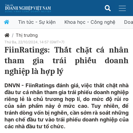
Tin tức - Sự kiện
Khoa học - Công nghệ
Doa
Thị trường
Thứ Ba, 22/10/2024, 14:57 (GMT+7)
FiinRatings: Thắt chặt cá nhân
tham gia trái phiếu doanh
nghiệp là hợp lý
DNVN - FiinRatings đánh giá, việc thắt chặt nhà
đầu tư cá nhân tham gia trái phiếu doanh nghiệp
riêng lẻ là chủ trương hợp lí, do mức độ rủi ro
của sản phẩm này ở mức cao. Tuy nhiên, để
tránh dòng vốn bị nghẽn, cần sớm rà soát những
hạn chế đầu tư vào trái phiếu doanh nghiệp của
các nhà đầu tư tổ chức.