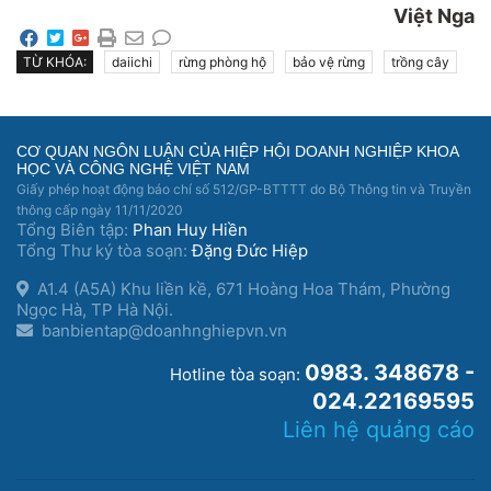
Việt Nga
TỪ KHÓA:
daiichi
rừng phòng hộ
bảo vệ rừng
trồng cây
CƠ QUAN NGÔN LUẬN CỦA HIỆP HỘI DOANH NGHIỆP KHOA
HỌC VÀ CÔNG NGHỆ VIỆT NAM
Giấy phép hoạt động báo chí số 512/GP-BTTTT do Bộ Thông tin và Truyền
thông cấp ngày 11/11/2020
Tổng Biên tập:
Phan Huy Hiền
Tổng Thư ký tòa soạn:
Đặng Đức Hiệp
A1.4 (A5A) Khu liền kề, 671 Hoàng Hoa Thám, Phường
Ngọc Hà, TP Hà Nội.
banbientap@doanhnghiepvn.vn
0983. 348678 -
Hotline tòa soạn:
024.22169595
Liên hệ quảng cáo