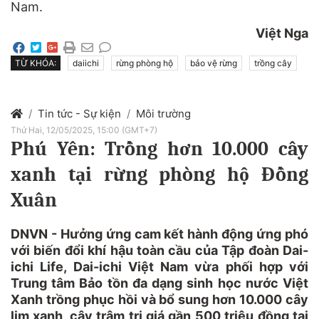
Nam.
Việt Nga
TỪ KHÓA:
daiichi
rừng phòng hộ
bảo vệ rừng
trồng cây
Tin tức - Sự kiện
Môi trường
Thứ Hai, 12/05/2025, 15:00 (GMT+7)
Phú Yên: Trồng hơn 10.000 cây
xanh tại rừng phòng hộ Đồng
Xuân
DNVN - Hưởng ứng cam kết hành động ứng phó
với biến đổi khí hậu toàn cầu của Tập đoàn Dai-
ichi Life, Dai-ichi Việt Nam vừa phối hợp với
Trung tâm Bảo tồn đa dạng sinh học nước Việt
Xanh trồng phục hồi và bổ sung hơn 10.000 cây
lim xanh, cây trâm trị giá gần 500 triệu đồng tại