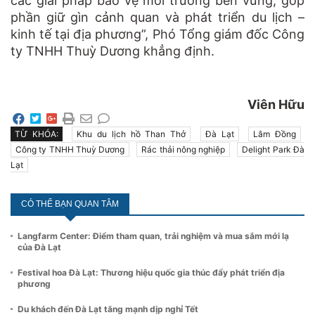
các giải pháp bảo vệ môi trường bền vững, góp
phần giữ gìn cảnh quan và phát triển du lịch –
kinh tế tại địa phương”, Phó Tổng giám đốc Công
ty TNHH Thuỳ Dương khẳng định.
Viên Hữu
TỪ KHÓA:
Khu du lịch hồ Than Thở
Đà Lạt
Lâm Đồng
Công ty TNHH Thuỳ Dương
Rác thải nông nghiệp
Delight Park Đà
Lạt
CÓ THỂ BẠN QUAN TÂM
Langfarm Center: Điểm tham quan, trải nghiệm và mua sắm mới lạ
của Đà Lạt
Festival hoa Đà Lạt: Thương hiệu quốc gia thúc đẩy phát triển địa
phương
Du khách đến Đà Lạt tăng mạnh dịp nghỉ Tết