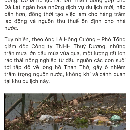
động. Đó là nỗ lực rất lớn nhằm đóng góp cho
Đà Lạt ngàn hoa những dịch vụ du lịch mới, hấp
dẫn hơn, đồng thời tạo việc làm cho hàng trăm
lao động và nguồn thu thuế ổn định cho nhà
nước.
Tuy nhiên, theo ông Lê Hồng Cường – Phó Tổng
giám đốc Công ty TNHH Thuỳ Dương, những
trận mưa lớn đầu mùa vừa qua, một lượng rất lớn
rác thải nông nghiệp từ đầu nguồn các con suối
tới tấp đổ về lòng hồ Than Thở, gây ô nhiễm
trầm trọng nguồn nước, không khí và cảnh quan
tại khu du lịch này.