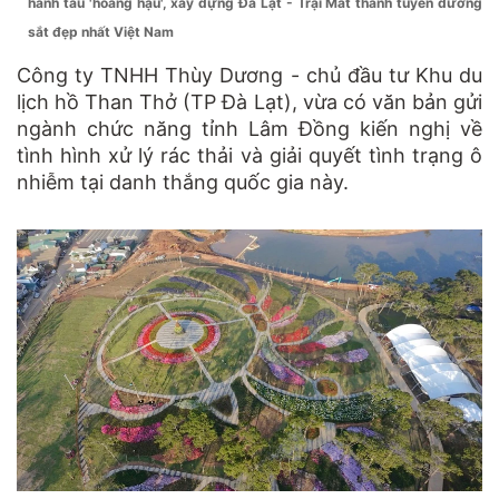
hành tàu 'hoàng hậu', xây dựng Đà Lạt - Trại Mát thành tuyến đường
sắt đẹp nhất Việt Nam
Công ty TNHH Thùy Dương - chủ đầu tư Khu du
lịch hồ Than Thở (TP Đà Lạt), vừa có văn bản gửi
ngành chức năng tỉnh Lâm Đồng kiến nghị về
tình hình xử lý rác thải và giải quyết tình trạng ô
nhiễm tại danh thắng quốc gia này.