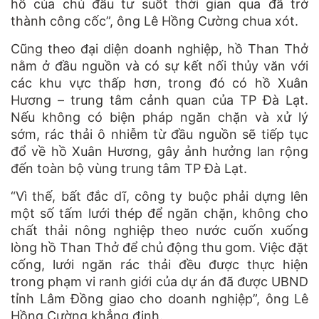
hồ của chủ đầu tư suốt thời gian qua đã trở
thành công cốc”, ông Lê Hồng Cường chua xót.
Cũng theo đại diện doanh nghiệp, hồ Than Thở
nằm ở đầu nguồn và có sự kết nối thủy văn với
các khu vực thấp hơn, trong đó có hồ Xuân
Hương – trung tâm cảnh quan của TP Đà Lạt.
Nếu không có biện pháp ngăn chặn và xử lý
sớm, rác thải ô nhiễm từ đầu nguồn sẽ tiếp tục
đổ về hồ Xuân Hương, gây ảnh hưởng lan rộng
đến toàn bộ vùng trung tâm TP Đà Lạt.
“Vì thế, bất đắc dĩ, công ty buộc phải dựng lên
một số tấm lưới thép để ngăn chặn, không cho
chất thải nông nghiệp theo nước cuốn xuống
lòng hồ Than Thở để chủ động thu gom. Việc đặt
cống, lưới ngăn rác thải đều được thực hiện
trong phạm vi ranh giới của dự án đã được UBND
tỉnh Lâm Đồng giao cho doanh nghiệp”, ông Lê
Hồng Cường khẳng định.