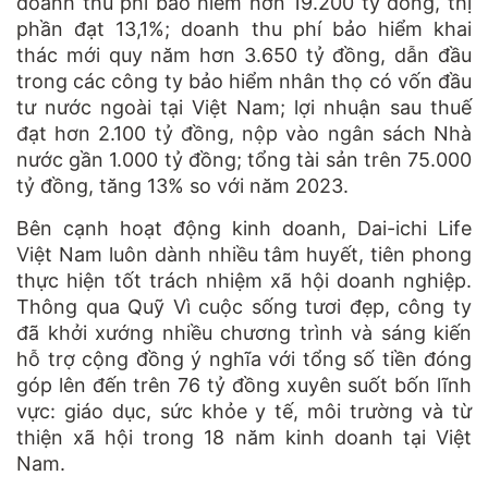
doanh thu phí bảo hiểm hơn 19.200 tỷ đồng, thị
phần đạt 13,1%; doanh thu phí bảo hiểm khai
thác mới quy năm hơn 3.650 tỷ đồng, dẫn đầu
trong các công ty bảo hiểm nhân thọ có vốn đầu
tư nước ngoài tại Việt Nam; lợi nhuận sau thuế
đạt hơn 2.100 tỷ đồng, nộp vào ngân sách Nhà
nước gần 1.000 tỷ đồng; tổng tài sản trên 75.000
tỷ đồng, tăng 13% so với năm 2023.
Bên cạnh hoạt động kinh doanh, Dai-ichi Life
Việt Nam luôn dành nhiều tâm huyết, tiên phong
thực hiện tốt trách nhiệm xã hội doanh nghiệp.
Thông qua Quỹ Vì cuộc sống tươi đẹp, công ty
đã khởi xướng nhiều chương trình và sáng kiến
hỗ trợ cộng đồng ý nghĩa với tổng số tiền đóng
góp lên đến trên 76 tỷ đồng xuyên suốt bốn lĩnh
vực: giáo dục, sức khỏe y tế, môi trường và từ
thiện xã hội trong 18 năm kinh doanh tại Việt
Nam.