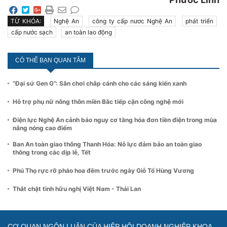
TỪ KHÓA:
Nghệ An
công ty cấp nươc Nghệ An
phát triển
cấp nước sạch
an toàn lao động
CÓ THỂ BẠN QUAN TÂM
“Đại sứ Gen G”: Sân chơi chắp cánh cho các sáng kiến xanh
Hỗ trợ phụ nữ nông thôn miền Bắc tiếp cận công nghệ mới
Điện lực Nghệ An cảnh báo nguy cơ tăng hóa đơn tiền điện trong mùa
nắng nóng cao điểm
Ban An toàn giao thông Thanh Hóa: Nỗ lực đảm bảo an toàn giao
thông trong các dịp lễ, Tết
Phú Thọ rực rỡ pháo hoa đêm trước ngày Giỗ Tổ Hùng Vương
Thắt chặt tình hữu nghị Việt Nam - Thái Lan
CƠ QUAN NGÔN LUẬN CỦA HIỆP HỘI DOANH NGHIỆP KHOA