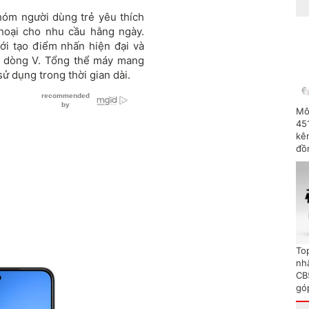
óm người dùng trẻ yêu thích
thoại cho nhu cầu hằng ngày.
ới tạo điểm nhấn hiện đại và
a dòng V. Tổng thể máy mang
ử dụng trong thời gian dài.
Mô
45
kên
đồ
To
nh
CB
gó