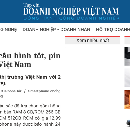
NG NGHỆ
DOANH NGHIỆP - DOANH NHÂN
HỖ TRỢ DOANH
Xem nhiều nhất
ấu hình tốt, pin
i Việt Nam
hị trường Việt Nam với 2
ng.
/
 3 iPhone Air
Smartphone chống
ng
màu sắc để lựa chọn gồm hồng
hiên bản RAM 8 GB/ROM 256 GB
ROM 512GB ROM có giá 12,99
rtphone này được bảo hành 24