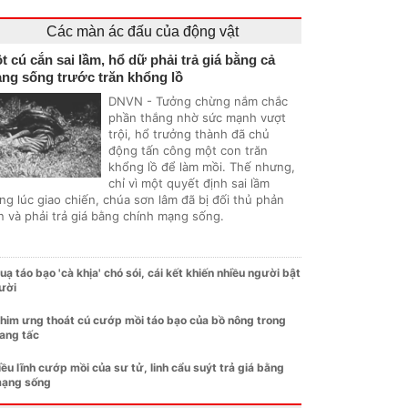
Các màn ác đấu của động vật
t cú cắn sai lầm, hổ dữ phải trả giá bằng cả
ng sống trước trăn khổng lồ
DNVN - Tưởng chừng nắm chắc
phần thắng nhờ sức mạnh vượt
trội, hổ trưởng thành đã chủ
động tấn công một con trăn
khổng lồ để làm mồi. Thế nhưng,
chỉ vì một quyết định sai lầm
ng lúc giao chiến, chúa sơn lâm đã bị đối thủ phản
n và phải trả giá bằng chính mạng sống.
uạ táo bạo 'cà khịa' chó sói, cái kết khiến nhiều người bật
ười
him ưng thoát cú cướp mồi táo bạo của bồ nông trong
ang tấc
iều lĩnh cướp mồi của sư tử, linh cẩu suýt trả giá bằng
ạng sống