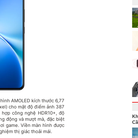
n hình AMOLED kích thước 6,77
pixel) cho mật độ điểm ảnh 387
ch hợp công nghệ HDR10+, độ
Kh
ống động và mượt mà, đặc biệt
Cầ
hơi game. Viền màn hình được
ghiệm thị giác thoải mái.