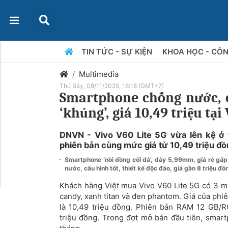
TIN TỨC - SỰ KIỆN
KHOA HỌC - CÔ
Multimedia
Thứ Bảy, 08/11/2025, 16:18 (GMT+7)
Smartphone chống nước, c
‘khủng’, giá 10,49 triệu tạ
DNVN - Vivo V60 Lite 5G vừa lên kệ ở t
phiên bản cùng mức giá từ 10,49 triệu đồ
Smartphone ‘nồi đồng cối đá’, dày 5,99mm, giá rẻ gấp
nước, cấu hình tốt, thiết kế độc đáo, giá gần 8 triệu đồ
Khách hàng Việt mua Vivo V60 Lite 5G có 3 
candy, xanh titan và đen phantom. Giá của p
là 10,49 triệu đồng. Phiên bản RAM 12 GB/
triệu đồng. Trong đợt mở bán đầu tiên, sma