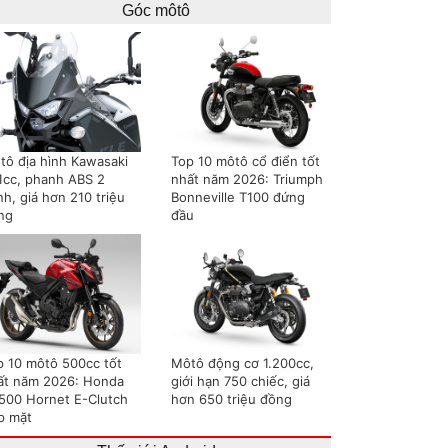
Góc môtô
tô địa hình Kawasaki
Top 10 môtô cổ điển tốt
1cc, phanh ABS 2
nhất năm 2026: Triumph
h, giá hơn 210 triệu
Bonneville T100 đứng
ng
đầu
p 10 môtô 500cc tốt
Môtô động cơ 1.200cc,
ất năm 2026: Honda
giới hạn 750 chiếc, giá
500 Hornet E-Clutch
hơn 650 triệu đồng
p mặt