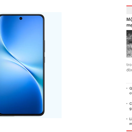
Mộ
mạ
tro
đò
Q
c
C
g
L
m