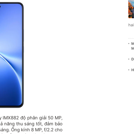
ha
M
M
D
H
 IMX882 độ phân giải 50 MP,
hả năng thu sáng tốt, đảm bảo
sáng. Ống kính 8 MP, f/2.2 cho