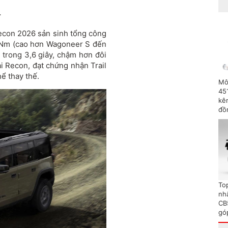
.
Recon 2026 sản sinh tổng công
 Nm (cao hơn Wagoneer S đến
h trong 3,6 giây, chậm hơn đôi
ại Recon, đạt chứng nhận Trail
ể thay thế.
Mô
45
kên
đồ
To
nh
CB
gó