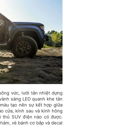
uông vức, lưới tản nhiệt dựng
ư vành sáng LED quanh khe tản
 màu tạo nên sự kết hợp giữa
áo cửa, kính sau và kính hông
i thủ SUV điện nào có được.
hám, vè bánh cơ bắp và decal