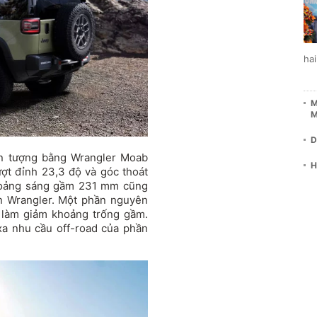
ha
M
M
D
ấn tượng bằng Wrangler Moab
H
ợt đỉnh 23,3 độ và góc thoát
Khoảng sáng gầm 231 mm cũng
n Wrangler. Một phần nguyên
 làm giảm khoảng trống gầm.
xa nhu cầu off-road của phần