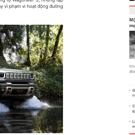
ay vì phạm vi hoạt động đường
Mộ
mạ
tro
đò
Q
c
C
g
L
m