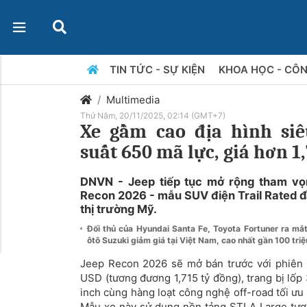
TIN TỨC - SỰ KIỆN
KHOA HỌC - CÔ
Multimedia
Thứ Năm, 20/11/2025, 02:14 (GMT+7)
Xe gầm cao địa hình si
suất 650 mã lực, giá hơn 1
DNVN - Jeep tiếp tục mở rộng tham vọng
Recon 2026 - mẫu SUV điện Trail Rated đ
thị trường Mỹ.
Đối thủ của Hyundai Santa Fe, Toyota Fortuner ra mắ
ôtô Suzuki giảm giá tại Việt Nam, cao nhất gần 100 tri
Jeep Recon 2026 sẽ mở bán trước với phiên
USD (tương đương 1,715 tỷ đồng), trang bị lốp
inch cùng hàng loạt công nghệ off-road tối ưu
Mẫu xe này sử dụng nền tảng STLA Large tươ