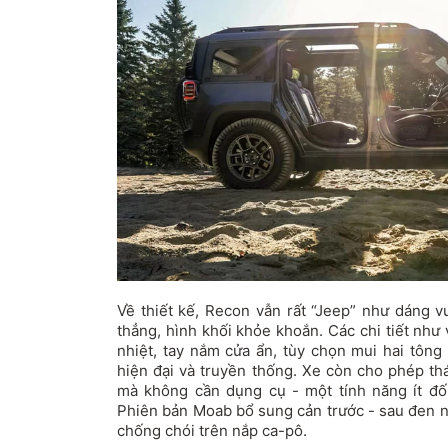
Về thiết kế, Recon vẫn rất “Jeep” như dáng v
thẳng, hình khối khỏe khoắn. Các chi tiết nh
nhiệt, tay nắm cửa ẩn, tùy chọn mui hai tông
hiện đại và truyền thống. Xe còn cho phép th
mà không cần dụng cụ - một tính năng ít đố
Phiên bản Moab bổ sung cản trước - sau đen n
chống chói trên nắp ca-pô.