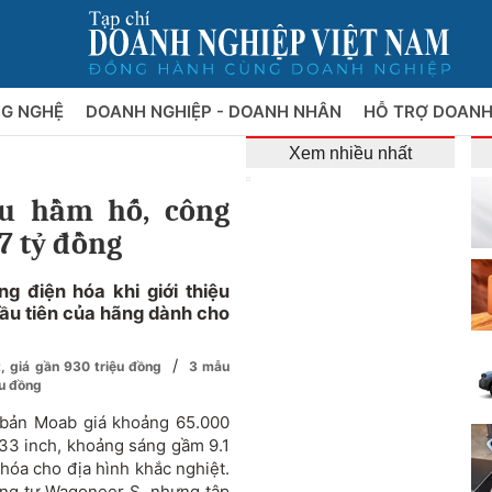
NG NGHỆ
DOANH NGHIỆP - DOANH NHÂN
HỖ TRỢ DOANH
Xem nhiều nhất
êu hầm hố, công
,7 tỷ đồng
 điện hóa khi giới thiệu
ầu tiên của hãng dành cho
/
t, giá gần 930 triệu đồng
3 mẫu
ệu đồng
 bản Moab giá khoảng 65.000
 33 inch, khoảng sáng gầm 9.1
 hóa cho địa hình khắc nghiệt.
ng tự Wagoneer S, nhưng tập