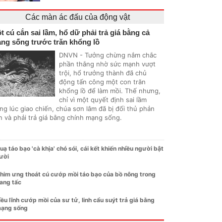
Các màn ác đấu của động vật
t cú cắn sai lầm, hổ dữ phải trả giá bằng cả
ng sống trước trăn khổng lồ
DNVN - Tưởng chừng nắm chắc
phần thắng nhờ sức mạnh vượt
trội, hổ trưởng thành đã chủ
động tấn công một con trăn
khổng lồ để làm mồi. Thế nhưng,
chỉ vì một quyết định sai lầm
ng lúc giao chiến, chúa sơn lâm đã bị đối thủ phản
n và phải trả giá bằng chính mạng sống.
uạ táo bạo 'cà khịa' chó sói, cái kết khiến nhiều người bật
ười
him ưng thoát cú cướp mồi táo bạo của bồ nông trong
ang tấc
iều lĩnh cướp mồi của sư tử, linh cẩu suýt trả giá bằng
ạng sống