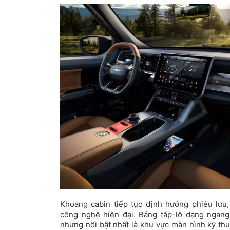
Khoang cabin tiếp tục định hướng phiêu lưu, 
công nghệ hiện đại. Bảng táp-lô dạng ngang
nhưng nổi bật nhất là khu vực màn hình kỹ th