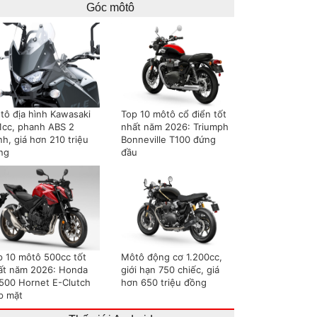
Góc môtô
tô địa hình Kawasaki
Top 10 môtô cổ điển tốt
1cc, phanh ABS 2
nhất năm 2026: Triumph
h, giá hơn 210 triệu
Bonneville T100 đứng
ng
đầu
p 10 môtô 500cc tốt
Môtô động cơ 1.200cc,
ất năm 2026: Honda
giới hạn 750 chiếc, giá
500 Hornet E-Clutch
hơn 650 triệu đồng
p mặt