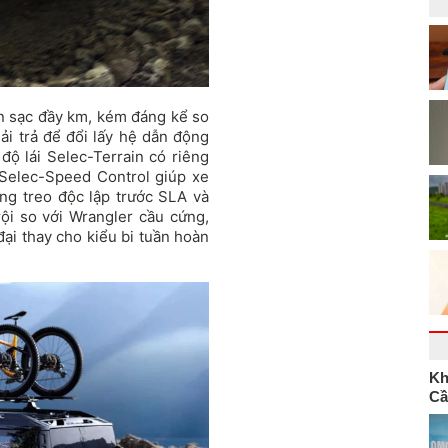
n sạc đầy km, kém đáng kể so
ải trả để đổi lấy hệ dẫn động
 độ lái Selec-Terrain có riêng
Selec-Speed Control giúp xe
ng treo độc lập trước SLA và
rội so với Wrangler cầu cứng,
đại thay cho kiểu bi tuần hoàn
Kh
Cầ