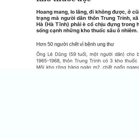
Hoang mang, lo lắng, đi không được, ở c
trạng mà người dân thôn Trung Trinh, x
Hà (Hà Tĩnh) phải è cổ chịu đựng trong 
sống cạnh những kho thuốc sâu ô nhiễm.
Hơn 50 người chết vì bệnh ung thư
Ông Lê Dũng (59 tuổi, một người dân) cho bi
1965-1968, thôn Trung Trinh có 3 kho thuốc 
Mỗi kho rộng hàng ngàn m2, chất ngổn ngan
đầy các loại thuốc sâu có màu trắng đục như 
mắm.
Sau giải phóng, người ta hủy ba kho này bằng
thùng phi chứa đầy chất độc nhưng còn nguyên
thùng phi chất độc đã bị vỡ hoặc vận chuyển k
chỗ rồi lấp đất lên.
Bà Trần Thị Điểm, một người dân thôn Trung 
gia đình vẫn dùng để sinh hoạt cho dù b