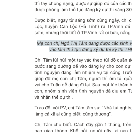
thì tay chống nạng, được sự giúp đỡ của các t
được phòng làm thủ tục đăng ký dự thi sáng 30
Được biết, ngay từ sáng sớm cùng ngày, chị c
Lộc, huyện Can Lộc (Hà Tĩnh) ra TP.Vinh để
sớm, nhưng thời tiết ở TP.Vinh rất oi bức, nắng
Mẹ con chị Ngô Thị Tâm đang được các sinh v
vào làm thủ tục đăng ký dự thi kỳ thi 
Chị Tâm lúi húi một tay vác theo túi đồ quần á
bước sang đường để vào đăng ký cho con dự th
tình nguyện đang làm nhiệm vụ tại cổng Trư
giúp đỡ mẹ con chị Tâm, người thì ôm túi quầ
vai cho Tuấn dễ dàng đi lại. Sau một lúc thăm h
con, nhóm sinh viên tình nguyện đã dìu em T
và nhận thẻ dự thi.
Trao đổi với PV, chị Tâm tâm sự: “Nhà tui nghè
làng cả xã ai cũng biết, cũng thương”.
Chị Tâm cho biết: Cách đây gần 1 tháng, trên
nạn giao thông. Khổ nỗi, người gây tai nạn