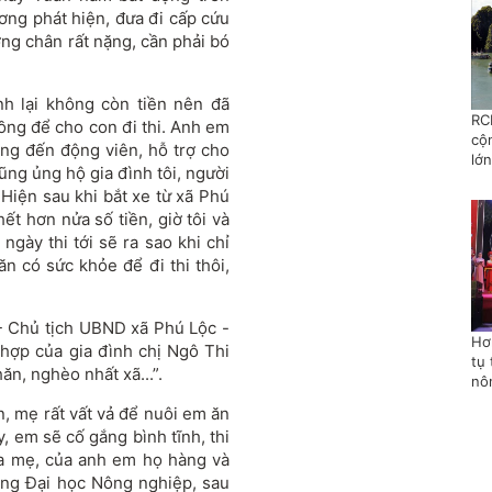
ơng phát hiện, đưa đi cấp cứu
ương chân rất nặng, cần phải bó
ình lại không còn tiền nên đã
RC
đồng để cho con đi thi. Anh em
cộ
ng đến động viên, hỗ trợ cho
lớn
ũng ủng hộ gia đình tôi, người
 Hiện sau khi bắt xe từ xã Phú
ết hơn nửa số tiền, giờ tôi và
gày thi tới sẽ ra sao khi chỉ
ăn có sức khỏe để đi thi thôi,
- Chủ tịch UBND xã Phú Lộc -
Hơ
ng hợp của gia đình chị Ngô Thi
tụ 
ăn, nghèo nhất xã...”.
nô
, mẹ rất vất vả để nuôi em ăn
, em sẽ cố gắng bình tĩnh, thi
a mẹ, của anh em họ hàng và
ờng Đại học Nông nghiệp, sau