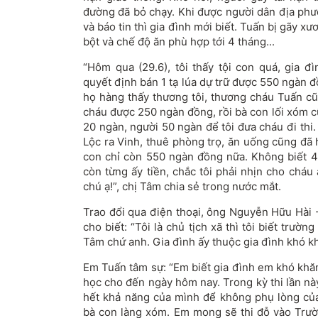
đường đã bỏ chạy. Khi được người dân địa phư
và báo tin thì gia đình mới biết. Tuấn bị gãy x
bột và chế độ ăn phù hợp tới 4 tháng...
“Hôm qua (29.6), tôi thấy tội con quá, gia đ
quyết định bán 1 tạ lúa dự trữ được 550 ngàn 
họ hàng thấy thương tôi, thương cháu Tuấn cũ
cháu được 250 ngàn đồng, rồi bà con lối xóm c
20 ngàn, người 50 ngàn để tôi đưa cháu đi thi.
Lộc ra Vinh, thuê phòng trọ, ăn uống cũng đã h
con chỉ còn 550 ngàn đồng nữa. Không biết 4 n
còn từng ấy tiền, chắc tôi phải nhịn cho cháu 
chú ạ!”, chị Tâm chia sẻ trong nước mắt.
Trao đổi qua điện thoại, ông Nguyễn Hữu Hài 
cho biết: “Tôi là chủ tịch xã thì tôi biết trườ
Tâm chứ anh. Gia đình ấy thuộc gia đình khó kh
Em Tuấn tâm sự: “Em biết gia đình em khó khăn
học cho đến ngày hôm nay. Trong kỳ thi lần này
hết khả năng của mình để không phụ lòng củ
bà con làng xóm. Em mong sẽ thi đỗ vào Trư