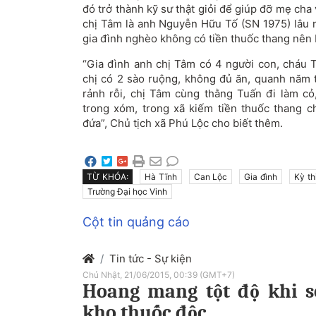
đó trở thành kỹ sư thật giỏi để giúp đỡ mẹ cha 
chị Tâm là anh Nguyễn Hữu Tố (SN 1975) lâu 
gia đình nghèo không có tiền thuốc thang nên
“Gia đình anh chị Tâm có 4 người con, cháu T
chị có 2 sào ruộng, không đủ ăn, quanh năm t
rảnh rỗi, chị Tâm cùng thằng Tuấn đi làm c
trong xóm, trong xã kiếm tiền thuốc thang 
đứa”, Chủ tịch xã Phú Lộc cho biết thêm.
TỪ KHÓA:
Hà Tĩnh
Can Lộc
Gia đình
Kỳ t
Trường Đại học Vinh
Cột tin quảng cáo
Tin tức - Sự kiện
Chủ Nhật, 21/06/2015, 00:39 (GMT+7)
Hoang mang tột độ khi 
kho thuốc độc