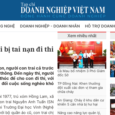
NG NGHỆ
DOANH NGHIỆP - DOANH NHÂN
HỖ TRỢ DOANH
Xem nhiều nhất
 bị tai nạn đi thi
n, người con trai cả trước
Cà Mau bổ nhiệm 3 Phó Giám
o thông. Đến ngày thi, người
đốc Sở
hóc để cho con đi thi, với
y đổi cuộc sống nghèo khó
TP Đồng Nai: Khen thưởng
đột xuất các đơn vị tham gia
chữa cháy
 1977, trú xóm Hồng Lam, xã
An Giang: Cháy ở khu dân cư
con trai Nguyễn Anh Tuấn (SN
khiến 5 căn nhà bị hư hại
thi Trường Đại học Vinh (Nghệ
ới bộ quần áo cũ, con trai chị
Nâng cao năng lực quản lý,