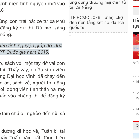
ứng dụng thương mại điện tử
hanh niên tình nguyện mới vào
tại Đà Nẵng
.6.
ITE HCMC 2026: Từ hội chợ
Hà
ùng con trai bắt xe từ xã Phú
đến nền tảng kết nối du lịch
lự
 đăng ký dự thi. Dù mới sáng
quốc tế
 nóng.
iên tình nguyện giúp đỡ, đưa
THPT Quốc gia năm 2015.
vớ
o, sách vở, một tay đỡ vai con
i. Thấy vậy, nhiều sinh viên
ờng Đại học Vinh đã chạy đến
N
n áo, sách vở, người thi nâng
ỏi, động viên tinh thần hai mẹ
V
uấn vào phòng thi để đăng ký
n
H
o lắm chú ơi, nghèo đến nỗi cả
n
R
 đường đi học về, Tuấn bị tai
 thấy Tuấn nằm bất động trên