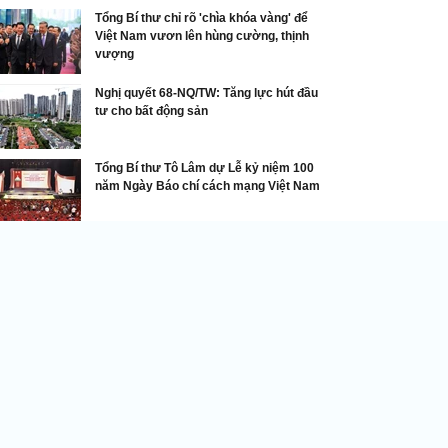
Tổng Bí thư chỉ rõ 'chìa khóa vàng' để
Việt Nam vươn lên hùng cường, thịnh
vượng
Nghị quyết 68-NQ/TW: Tăng lực hút đầu
tư cho bất động sản
Tổng Bí thư Tô Lâm dự Lễ kỷ niệm 100
năm Ngày Báo chí cách mạng Việt Nam
Chính sách nổi bật
 Tĩnh khai giảng khóa đào tạo nâng cao năng
c số cho cán bộ phường, xã
DNVN - Ngày 27/11 Sở Khoa học
và Công nghệ tỉnh Hà Tĩnh khai
giảng khóa đào tạo nâng cao
năng lực số cho cán bộ phụ trách
chuyển đổi số cấp xã năm 2025
i mục tiêu “Mỗi xã, phường là một điểm sáng số”.