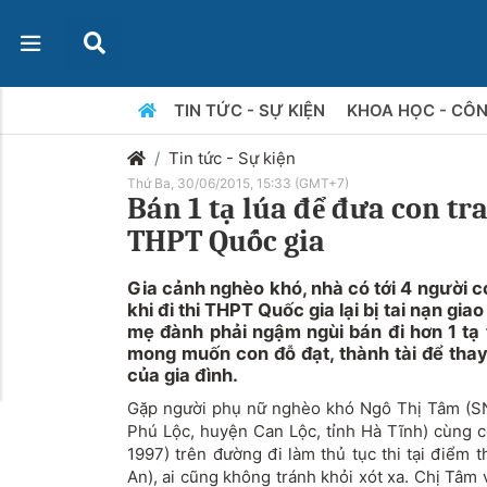
TIN TỨC - SỰ KIỆN
KHOA HỌC - CÔ
Tin tức - Sự kiện
Thứ Ba, 30/06/2015, 15:33 (GMT+7)
Bán 1 tạ lúa để đưa con trai
THPT Quốc gia
Gia cảnh nghèo khó, nhà có tới 4 người co
khi đi thi THPT Quốc gia lại bị tai nạn gia
mẹ đành phải ngậm ngùi bán đi hơn 1 tạ t
mong muốn con đỗ đạt, thành tài để tha
của gia đình.
Gặp người phụ nữ nghèo khó Ngô Thị Tâm (SN
Phú Lộc, huyện Can Lộc, tỉnh Hà Tĩnh) cùng 
1997) trên đường đi làm thủ tục thi tại điểm 
An), ai cũng không tránh khỏi xót xa. Chị Tâm v