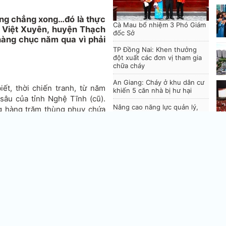
ũng chẳng xong…đó là thực
Cà Mau bổ nhiệm 3 Phó Giám
ã Việt Xuyên, huyện Thạch
đốc Sở
hàng chục năm qua vì phải
TP Đồng Nai: Khen thưởng
đột xuất các đơn vị tham gia
chữa cháy
An Giang: Cháy ở khu dân cư
ết, thời chiến tranh, từ năm
khiến 5 căn nhà bị hư hại
sâu của tỉnh Nghệ Tĩnh (cũ).
Nâng cao năng lực quản lý,
g hàng trăm thùng phuy chứa
ứng dụng thương mại điện tử
sữa và màu vàng sẫm như nước
tại Đà Nẵng
ITE HCMC 2026: Từ hội chợ
Hà
 cách đưa ô tô đến chở những
đến nền tảng kết nối du lịch
lự
quốc tế
 vẹn đi nơi khác, riêng những
hông an toàn thì bị bỏ lại tại
Trinh chỉ vào nguồn nước của
ị nhiễm thuốc sâu nặng.
vớ