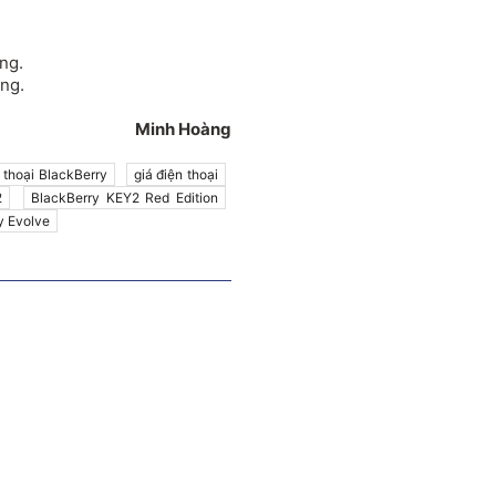
ng.
ng.
Minh Hoàng
n thoại BlackBerry
giá điện thoại
2
BlackBerry KEY2 Red Edition
y Evolve