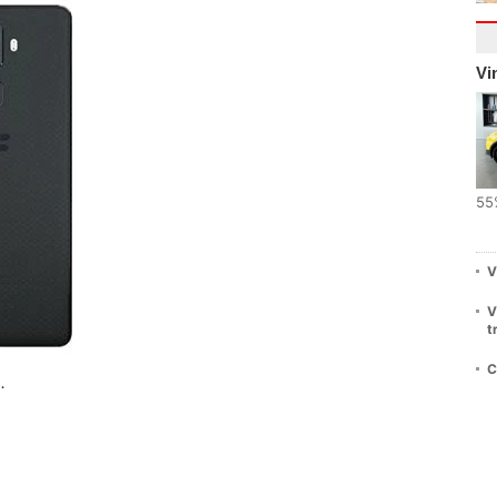
Vi
55
V
V
t
C
.