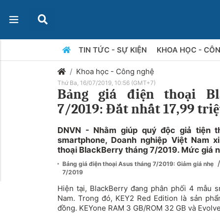
TIN TỨC - SỰ KIỆN
KHOA HỌC - CÔ
Khoa học - Công nghệ
Thứ Ba, 16/07/2019, 10:56 (GMT+7)
Bảng giá điện thoại Bl
7/2019: Đắt nhất 17,99 tri
DNVN - Nhằm giúp quý độc giả tiện 
smartphone, Doanh nghiệp Việt Nam xi
thoại BlackBerry tháng 7/2019. Mức giá 
/
Bảng giá điện thoại Asus tháng 7/2019: Giảm giá nhẹ
7/2019
Hiện tại, BlackBerry đang phân phối 4 mẫu sm
Nam. Trong đó, KEY2 Red Edition là sản phẩm 
đồng. KEYone RAM 3 GB/ROM 32 GB và Evolve c