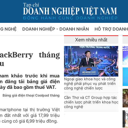
NG NGHỆ
DOANH NGHIỆP - DOANH NHÂN
HỖ TRỢ DOANH
Xem nhiều nhất
ackBerry tháng
ệu
tham khảo trước khi mua
Ngoại giao khoa học và công
n đăng tải bảng giá điện
nghệ phải phục vụ phát triển
này đã bao gồm thuế VAT.
công nghệ chiến lược
Bảng giá điện thoại Coolpad tháng
Cần Thơ và CT Group hợp tác
chiến lược phát triển khoa học
công nghệ
artphone tại thị trường Việt
đắt nhất với giá 17,99 triệu
ùng có giá 6,99 triệu đồng.