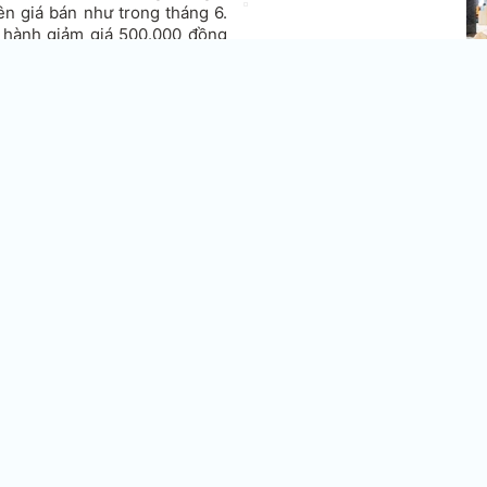
n giá bán như trong tháng 6.
n hành giảm giá 500.000 đồng
ùng.
oy 1 có thêm phiên bản RAM 2
 chọn.
Vi
 trừ ưu đãi):
55
V
V
t
C