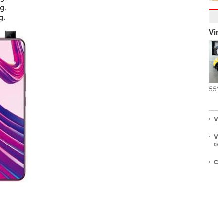
g.
g.
Vi
55
V
V
t
C