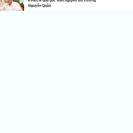
KH&CN qua góc nhìn nguyên Bộ trưởng
Nguyễn Quân
Bí mật thú vị về các mẫu xe VinFast
nFast bán 16.172 ô tô điện trong tháng 1/2026
DNVN - VinFast vừa công bố kết
quả kinh doanh ấn tượng trong
tháng 1/2026 khi bàn giao tổng
cộng 16.172 ô tô điện các loại tới
khách hàng tại Việt Nam, tăng
% so với cùng kỳ năm ngoái.
inFast chính thức ra mắt xe VF MPV 7, giá 819 triệu đồng
inFast lập kỷ lục mới, bàn giao hơn 20.000 ô tô điện
rong tháng 10/2025
ập nhật bảng giá ôtô VinFast tháng 5/2025