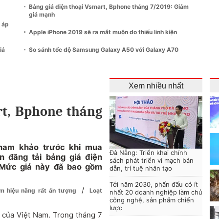
Bảng giá điện thoại Vsmart, Bphone tháng 7/2019: Giảm
giá mạnh
 áp
Apple iPhone 2019 sẽ ra mắt muộn do thiếu linh kiện
iá
So sánh tốc độ Samsung Galaxy A50 với Galaxy A70
Xem nhiều nhất
rt, Bphone tháng
tham khảo trước khi mua
Đà Nẵng: Triển khai chính
n đăng tải bảng giá điện
sách phát triển vi mạch bán
 Mức giá này đã bao gồm
dẫn, trí tuệ nhân tạo
Tới năm 2030, phấn đấu có ít
/
ểm hiệu năng rất ấn tượng
Loạt
nhất 20 doanh nghiệp làm chủ
công nghệ, sản phẩm chiến
lược
 của Việt Nam. Trong tháng 7