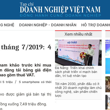
NG NGHỆ
DOANH NGHIỆP - DOANH NHÂN
HỖ TRỢ DOANH
Xem nhiều nhất
 tháng 7/2019: 4
tham khảo trước khi mua
Đà Nẵng: Triển khai chính
n đăng tải bảng giá điện
sách phát triển vi mạch bán
 bao gồm thuế VAT.
dẫn, trí tuệ nhân tạo
/
i 5 triệu
5 smartphone có thời
Tới năm 2030, phấn đấu có ít
nhất 20 doanh nghiệp làm chủ
công nghệ, sản phẩm chiến
o được giảm giá bán tại thị
lược
đồng xuống 7,49 triệu đồng.
g.