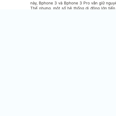
này, Bphone 3 và Bphone 3 Pro vẫn giữ nguyê
Thế nhưng, một số hệ thống di động lớn tiế
cho Vsmart Active 1 Plus nhằm kích cầu tiêu d
Bên cạnh đó, Vsmart Joy 1 Plus và Vsmart J
GB/ROM 16 GB giúp khách hàng có thêm sự lựa
Bảng giá điện thoại Vsmart tháng 7/2019
(chưa