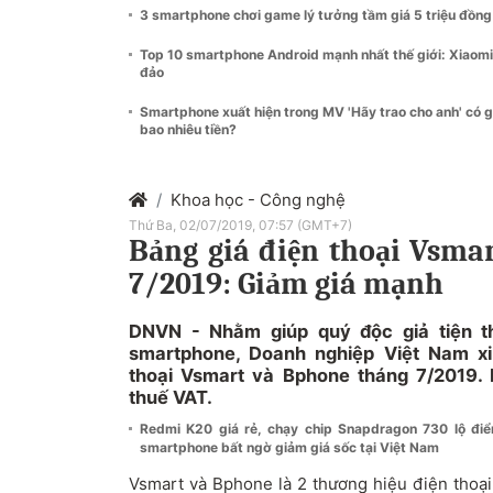
3 smartphone chơi game lý tưởng tầm giá 5 triệu đồng
Top 10 smartphone Android mạnh nhất thế giới: Xiaomi
đảo
Smartphone xuất hiện trong MV 'Hãy trao cho anh' có g
bao nhiêu tiền?
Khoa học - Công nghệ
Thứ Ba, 02/07/2019, 07:57 (GMT+7)
Bảng giá điện thoại Vsma
7/2019: Giảm giá mạnh
DNVN - Nhằm giúp quý độc giả tiện 
smartphone, Doanh nghiệp Việt Nam xi
thoại Vsmart và Bphone tháng 7/2019.
thuế VAT.
Redmi K20 giá rẻ, chạy chip Snapdragon 730 lộ đi
smartphone bất ngờ giảm giá sốc tại Việt Nam
Vsmart và Bphone là 2 thương hiệu điện thoại