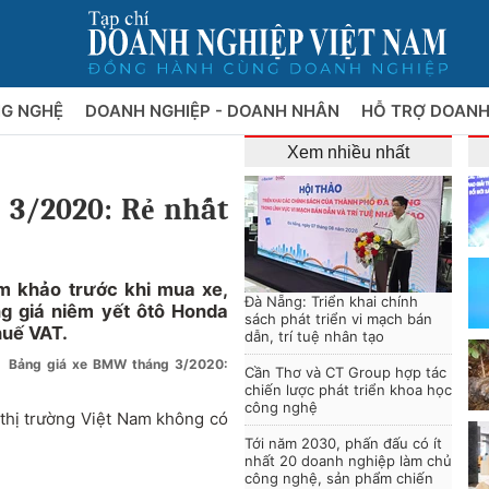
NG NGHỆ
DOANH NGHIỆP - DOANH NHÂN
HỖ TRỢ DOANH
Xem nhiều nhất
 3/2020: Rẻ nhất
m khảo trước khi mua xe,
Đà Nẵng: Triển khai chính
g giá niêm yết ôtô Honda
sách phát triển vi mạch bán
huế VAT.
dẫn, trí tuệ nhân tạo
Bảng giá xe BMW tháng 3/2020:
Cần Thơ và CT Group hợp tác
chiến lược phát triển khoa học
công nghệ
 thị trường Việt Nam không có
Tới năm 2030, phấn đấu có ít
nhất 20 doanh nghiệp làm chủ
công nghệ, sản phẩm chiến