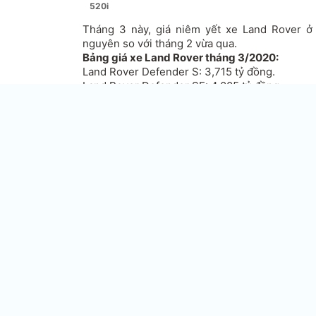
520i
Tháng 3 này, giá niêm yết xe
Land Rover
ở 
nguyên so với tháng 2 vừa qua.
Bảng giá xe
Land Rover tháng 3/2020:
Land Rover Defender
S: 3,715 tỷ đồng.
Land Rover Defender SE: 4,005 tỷ đồng.
Land Rover Defender 110 First Edition: 5,12 tỷ 
Land Rover Defender X 110: 6,045 tỷ đồng.
Discovery Sport SE 2018: 2,599 tỷ đồng.
Discovery Sport HSE 2018: 3,099 tỷ đồng.
Discovery Sport HSE Luxury 2018: 3,469 tỷ đồ