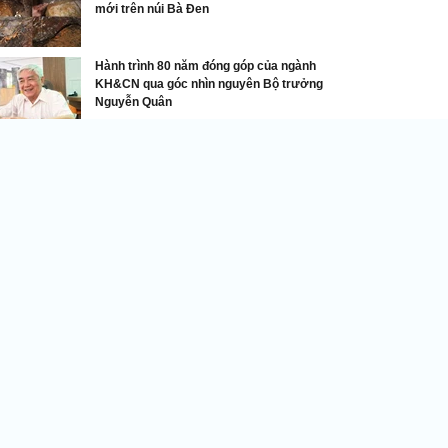
mới trên núi Bà Đen
Hành trình 80 năm đóng góp của ngành
KH&CN qua góc nhìn nguyên Bộ trưởng
Nguyễn Quân
Bí mật thú vị về các mẫu xe VinFast
nFast bán 16.172 ô tô điện trong tháng 1/2026
DNVN - VinFast vừa công bố kết
quả kinh doanh ấn tượng trong
tháng 1/2026 khi bàn giao tổng
cộng 16.172 ô tô điện các loại tới
khách hàng tại Việt Nam, tăng
% so với cùng kỳ năm ngoái.
inFast chính thức ra mắt xe VF MPV 7, giá 819 triệu đồng
inFast lập kỷ lục mới, bàn giao hơn 20.000 ô tô điện
rong tháng 10/2025