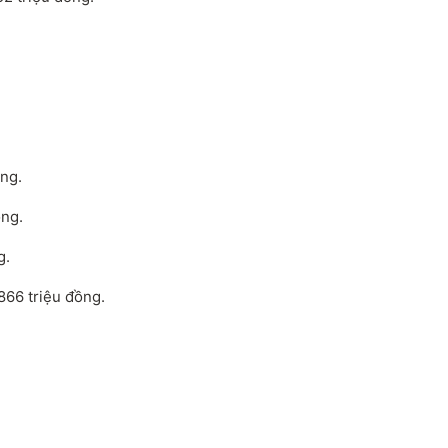
ồng.
ồng.
g.
866 triệu đồng.