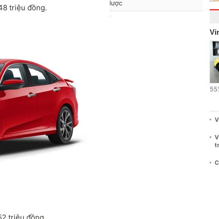
lược
48 triệu đồng.
Vi
55
V
V
t
C
52 triệu đồng.