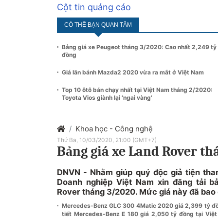
Cột tin quảng cáo
CÓ THỂ BẠN QUAN TÂM
Bảng giá xe Peugeot tháng 3/2020: Cao nhất 2,249 tỷ
đồng
Giá lăn bánh Mazda2 2020 vừa ra mắt ở Việt Nam
Top 10 ôtô bán chạy nhất tại Việt Nam tháng 2/2020:
Toyota Vios giành lại ‘ngai vàng’
Khoa học - Công nghệ
Thứ Ba, 10/03/2020, 21:00 (GMT+7)
Bảng giá xe Land Rover th
DNVN - Nhằm giúp quý độc giả tiện tha
Doanh nghiệp Việt Nam xin đăng tải b
Rover tháng 3/2020. Mức giá này đã bao
Mercedes-Benz GLC 300 4Matic 2020 giá 2,399 tỷ đồn
tiết Mercedes-Benz E 180 giá 2,050 tỷ đồng tại Việ