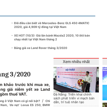
Đôi điều cần biết về Mercedes-Benz GLS 450 4MATIC
2020, giá 4,909 tỷ đồng tại Việt Nam
XE HOT (10/3): Giá lăn bánh Mazda2 2020, 10 ôtô bán
chạy nhất tại Việt Nam tháng 2
Bảng giá xe Land Rover tháng 3/2020
Xem nhiều nhất
áng 3/2020
m khảo trước khi mua xe,
ảng giá niêm yết xe Land
 gồm thuế VAT.
Đà Nẵng: Triển khai chính
sách phát triển vi mạch bán
/
g ở Việt Nam có gì nổi bật?
Chi
dẫn, trí tuệ nhân tạo
t Nam, ‘đe nẹt’ Lexus ES 250, BMW