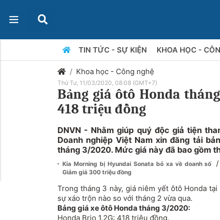
TIN TỨC - SỰ KIỆN
KHOA HỌC - CÔ
Khoa học - Công nghệ
Thứ Tư, 11/03/2020, 08:08 (GMT+7)
Bảng giá ôtô Honda tháng
418 triệu đồng
DNVN - Nhằm giúp quý độc giả tiện tha
Doanh nghiệp Việt Nam xin đăng tải bản
tháng 3/2020. Mức giá này đã bao gồm t
/
Kia Morning bị Hyundai Sonata bỏ xa về doanh số
Giảm giá 300 triệu đồng
Trong tháng 3 này, giá niêm yết ôtô
Honda
tại
sự xáo trộn nào so với tháng 2 vừa qua.
Bảng giá xe ôtô Honda tháng 3/2020:
Honda Brio
1.2G: 418 triệu đồng.