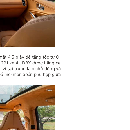
ất 4,5 giây để tăng tốc từ 0-
c 291 km/h. DBX được hãng xe
m vi sai trung tâm chủ động và
n bổ mô-men xoắn phù hợp giữa