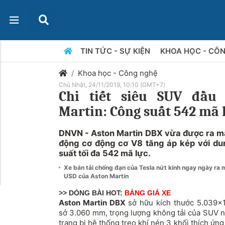
TIN TỨC - SỰ KIỆN
KHOA HỌC - CÔ
Khoa học - Công nghệ
Chủ Nhật, 24/11/2019, 10:10 (GMT+7)
Chi tiết siêu SUV đầu 
Martin: Công suất 542 mã l
DNVN - Aston Martin DBX vừa được ra mắt
động cơ động cơ V8 tăng áp kép với dung
suất tối đa 542 mã lực.
Xe bán tải chống đạn của Tesla nứt kính ngay ngày ra
USD của Aston Martin
>> DÒNG BÀI HOT:
BẢNG GIÁ XE
Aston Martin
DBX
sở hữu kích thước 5.039x1
sở 3.060 mm, trọng lượng không tải của
SUV
n
trang bị hệ thống treo khí nén 3 khối thích ứn