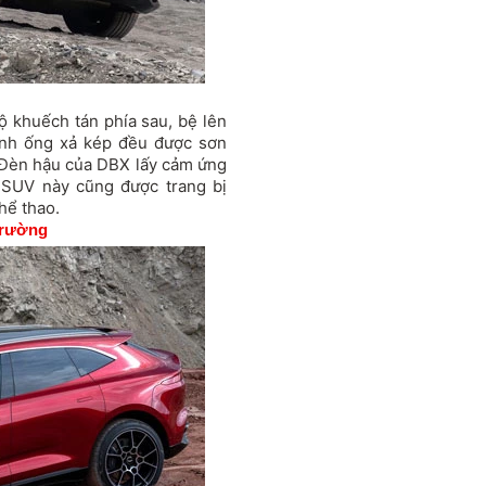
bộ khuếch tán phía sau, bệ lên
anh ống xả kép đều được sơn
 Đèn hậu của DBX lấy cảm ứng
. SUV này cũng được trang bị
hể thao.
 trường