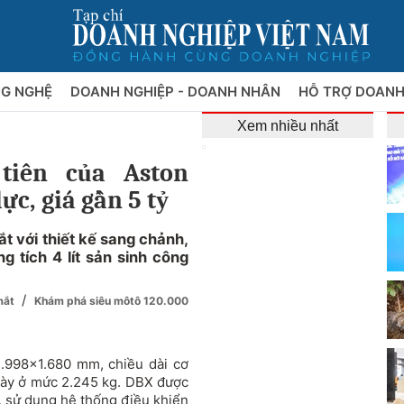
NG NGHỆ
DOANH NGHIỆP - DOANH NHÂN
HỖ TRỢ DOANH
Xem nhiều nhất
tiên của Aston
ực, giá gần 5 tỷ
 với thiết kế sang chảnh,
 tích 4 lít sản sinh công
/
 mắt
Khám phá siêu môtô 120.000
.998x1.680 mm, chiều dài cơ
ày ở mức 2.245 kg. DBX được
g, sử dụng hệ thống điều khiển