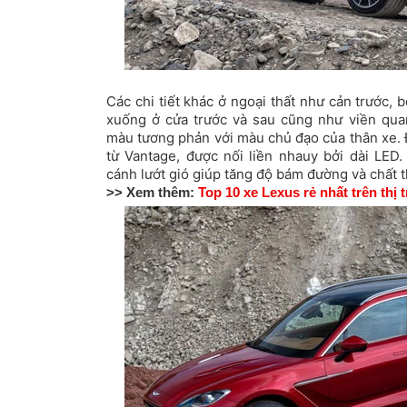
Các chi tiết khác ở ngoại thất như cản trước, 
xuống ở cửa trước và sau cũng như viền qu
màu tương phản với màu chủ đạo của thân xe.
từ Vantage, được nối liền nhauy bởi dài LED
cánh lướt gió giúp tăng độ bám đường và chất t
>> Xem thêm:
Top 10 xe Lexus rẻ nhất trên thị