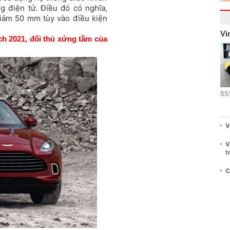
g điện tử. Điều đó có nghĩa,
iảm 50 mm tùy vào điều kiện
Vi
 2021, đối thủ xứng tầm của
55
V
V
t
C