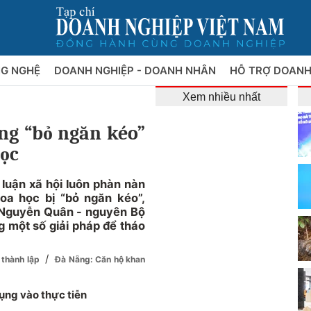
NG NGHỆ
DOANH NGHIỆP - DOANH NHÂN
HỖ TRỢ DOANH
Xem nhiều nhất
ạng “bỏ ngăn kéo”
học
luận xã hội luôn phàn nàn
oa học bị “bỏ ngăn kéo”,
 Nguyễn Quân - nguyên Bộ
 một số giải pháp để tháo
/
 thành lập
Đà Nẵng: Căn hộ khan
ụng vào thực tiễn