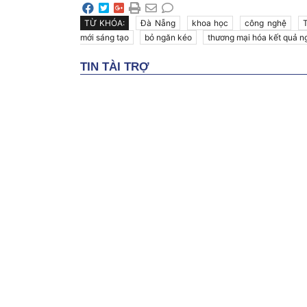
TỪ KHÓA:
Đà Nẵng
khoa học
công nghệ
mới sáng tạo
bỏ ngăn kéo
thương mại hóa kết quả n