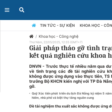
TIN TỨC - SỰ KIỆN
KHOA HỌC - CÔ
Khoa học - Công nghệ
Thứ Năm, 22/05/2025, 12:35 (GMT+7)
Giải pháp tháo gỡ tình tr
kết quả nghiên cứu khoa 
DNVN - Trước thực tế nhiều năm qua dư 
về tình trạng các đề tài nghiên cứu kh
không được ứng dụng vào thực tiễn, TS
trưởng Bộ KHCN kiến nghị với TP Đà Nẵng
gỡ.
Quỹ Xúc tiến phát triển du lịch Đà Nẵng kỷ niệm 5 năm
hiếm, nhà phố và biệt thự tăng nguồn cung
Đề tài nghiệm thu xuất sắc không được ứng d