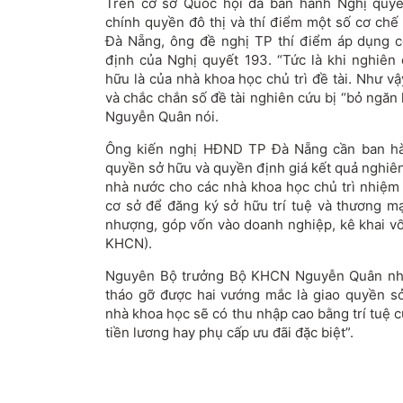
Trên cơ sở Quốc hội đã ban hành Nghị quyế
chính quyền đô thị và thí điểm một số cơ chế 
Đà Nẵng, ông đề nghị TP thí điểm áp dụng 
định của Nghị quyết 193. “Tức là khi nghiên
hữu là của nhà khoa học chủ trì đề tài. Như 
và chắc chắn số đề tài nghiên cứu bị “bỏ ngăn 
Nguyễn Quân nói.
Ông kiến nghị HĐND TP Đà Nẵng cần ban hàn
quyền sở hữu và quyền định giá kết quả nghiê
nhà nước cho các nhà khoa học chủ trì nhiệm
cơ sở để đăng ký sở hữu trí tuệ và thương 
nhượng, góp vốn vào doanh nghiệp, kê khai vố
KHCN).
Nguyên Bộ trưởng Bộ KHCN Nguyễn Quân nhấ
tháo gỡ được hai vướng mắc là giao quyền s
nhà khoa học sẽ có thu nhập cao bằng trí tuệ
tiền lương hay phụ cấp ưu đãi đặc biệt”.