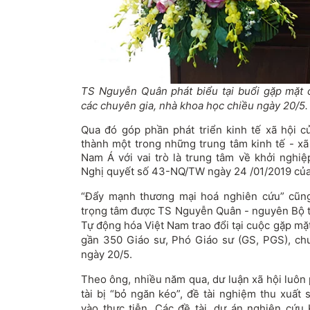
TS Nguyễn Quân phát biểu tại buổi gặp mặt 
các chuyên gia, nhà khoa học chiều ngày 20/5.
Qua đó góp phần phát triển kinh tế xã hội 
thành một trong những trung tâm kinh tế - xã
Nam Á với vai trò là trung tâm về khởi nghi
Nghị quyết số 43-NQ/TW ngày 24 /01/2019 của 
“Đẩy mạnh thương mại hoá nghiên cứu” cũng
trọng tâm được TS Nguyễn Quân - nguyên Bộ 
Tự động hóa Việt Nam trao đổi tại cuộc gặp mặ
gần 350 Giáo sư, Phó Giáo sư (GS, PGS), ch
ngày 20/5.
Theo ông, nhiều năm qua, dư luận xã hội luôn 
tài bị “bỏ ngăn kéo”, đề tài nghiệm thu xuấ
vào thực tiễn. Các đề tài, dự án nghiên c