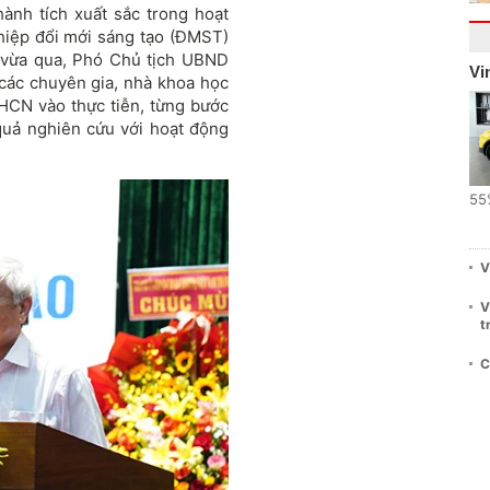
hành tích xuất sắc trong hoạt
hiệp đổi mới sáng tạo (ĐMST)
 vừa qua, Phó Chủ tịch UBND
Vi
ác chuyên gia, nhà khoa học
HCN vào thực tiễn, từng bước
quả nghiên cứu với hoạt động
55
V
V
t
C