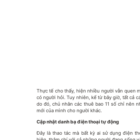
Thực tế cho thấy, hiện nhiều người vẫn quen m
có người hỏi. Tuy nhiên, kể từ bây giờ, tất cả 
do đó, chủ nhân các thuê bao 11 số chỉ nên n
mới của mình cho người khác.
Cập nhật danh bạ điện thoại tự động
Đây là thao tác mà bất kỳ ai sử dụng điện th
hiện, thậm chí với cả những người đang sống v