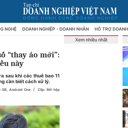
NG NGHỆ
DOANH NGHIỆP - DOANH NHÂN
HỖ TRỢ DOANH
Xem nhiều nhất
số “thay áo mới”:
iều này
ra sau khi các thuê bao 11
g cần biết cách xử lý.
/
4 GB, Android One
Clip: Mở hộp