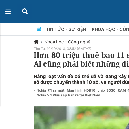
TIN TỨC - SỰ KIỆN
KHOA HỌC - CÔ
Khoa học - Công nghệ
Thứ Tư, 10/10/2018, 08:52 (GMT+7)
Hơn 80 triệu thuê bao 11 
Ai cũng phải biết những đ
Hàng loạt vấn đề có thể đã và đang xảy 
số được chuyển thành 10 số, và người dùn
Nokia 7.1 ra mắt: Màn hình HDR10, chip S636, RAM 
Nokia 5.1 Plus sắp bán ra tại Việt Nam