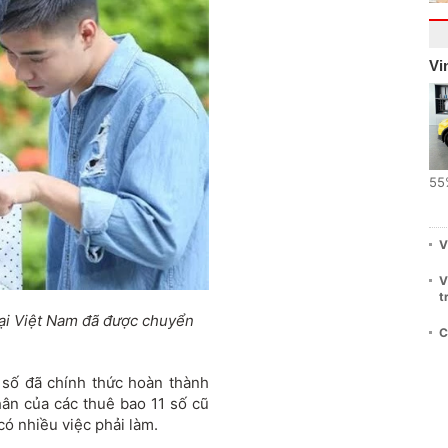
Vi
55
V
V
t
tại Việt Nam đã được chuyển
C
 số đã chính thức hoàn thành
hân của các thuê bao 11 số cũ
có nhiều việc phải làm.