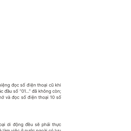
iệng đọc số điện thoại cũ khi
các đầu số “01…” đã không còn;
hớ và đọc số điện thoại 10 số
oại di động đều sẽ phải thực
à làm việc ở nước ngoài có lưu