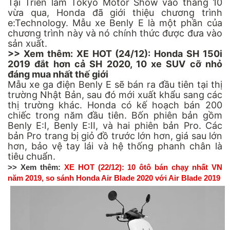
Tại Triển lãm
Tokyo Motor Show
vào tháng 10
vừa qua, Honda đã giới thiệu chương trình
e:Technology. Mẫu xe Benly E là một phần của
chương trình này và nó chính thức được đưa vào
sản xuất.
>> Xem thêm:
XE HOT (24/12): Honda SH 150i
2019 đắt hơn cả SH 2020, 10 xe SUV cỡ nhỏ
đáng mua nhất thế giới
Mẫu
xe ga điện
Benly E sẽ bán ra đầu tiên tại thị
trường Nhật Bản, sau đó mới xuất khẩu sang các
thị trường khác.
Honda
có kế hoạch bán 200
chiếc trong năm đầu tiên. Bốn phiên bản gồm
Benly E:I, Benly E:II, và hai phiên bản Pro. Các
bản Pro trang bị giỏ đồ trước lớn hơn, giá sau lớn
hơn, bảo vệ tay lái và hệ thống phanh chân là
tiêu chuẩn.
>> Xem thêm:
XE HOT (22/12): 10 ôtô bán chạy nhất VN
năm 2019, so sánh Honda Air Blade 2020 với Air Blade 2019