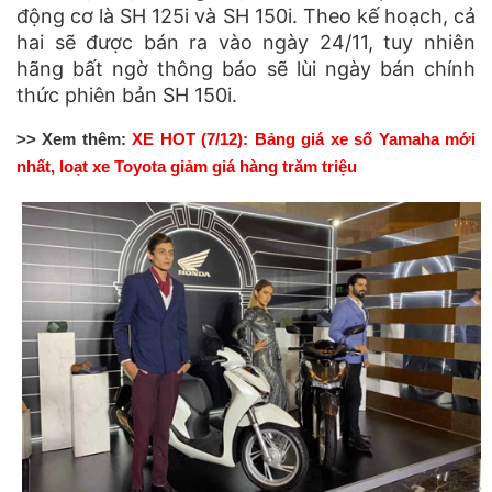
động cơ là SH 125i và SH 150i. Theo kế hoạch, cả
hai sẽ được bán ra vào ngày 24/11, tuy nhiên
hãng bất ngờ thông báo sẽ lùi ngày bán chính
thức phiên bản SH 150i.
>> Xem thêm:
XE HOT (7/12): Bảng giá xe số Yamaha mới
nhất, loạt xe Toyota giảm giá hàng trăm triệu