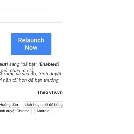
aut
) sang "đã bật" (
Enabled
)
 mỗi phần mô tả.
Chrome và sau đó, trình duyệt
ới nền tối hơn để bạn thưởng
Theo vtv.vn
Hướng dẫn
kích hoạt chế độ bóng
rình duyệt Chrome
Android