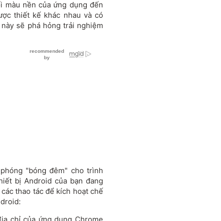
ối màu nền của ứng dụng đến
ợc thiết kế khác nhau và có
u này sẽ phá hỏng trải nghiệm
i phóng "bóng đêm" cho trình
hiết bị Android của bạn đang
 các thao tác để kích hoạt chế
droid:
địa chỉ của ứng dụng Chrome