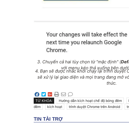
3. Chuyển cả hai tùy chọn từ "mặc định" (
Def
với menu kéo thả xuống bên dưới
4. Bạn sẽ được nhắc khởi chạy lại trình duyệt 
sẽ xử lý lại giao diện và mọi trang đang mở v
thức.
TỪ KHÓA:
Hướng dẫn kích hoạt chế độ bóng đêm
đêm
kích hoạt
trình duyệt Chrome trên Android
t