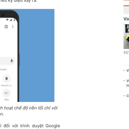
iều kỳ diệu xảy ra.
Vi
55
V
V
t
C
h hoạt chế độ nền tối chỉ với
n.
i đối với trình duyệt Google