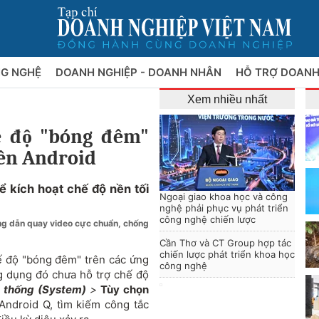
NG NGHỆ
DOANH NGHIỆP - DOANH NHÂN
HỖ TRỢ DOANH
Xem nhiều nhất
ế độ "bóng đêm"
rên Android
ể kích hoạt chế độ nền tối
Ngoại giao khoa học và công
nghệ phải phục vụ phát triển
công nghệ chiến lược
g dẫn quay video cực chuẩn, chống
Cần Thơ và CT Group hợp tác
chiến lược phát triển khoa học
ế độ "bóng đêm" trên các ứng
công nghệ
g dụng đó chưa hỗ trợ chế độ
 thống (
System)
>
Tùy chọn
Android Q, tìm kiếm công tắc