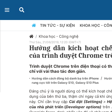
TIN TỨC - SỰ KIỆN
KHOA HỌC - CÔ
Khoa học - Công nghệ
Thứ Sáu, 21/06/2019, 12:20 (GMT+7)
Hướng dẫn kích hoạt ch
của trình duyệt Chrome t
Trình duyệt Chrome trên điện thoại có th
chỉ với vài thao tác đơn giản.
/
Hướng dẫn cách đồng bộ danh bạ trên iPhone
Hướn
rung cực tốt trên Galaxy S10, Galaxy S10 Plus
Đáng chú ý là người dùng có thể kích hoạt ch
dụng của bên thứ ba, thậm chí ngay cả khi ứn
này. Chỉ cần truy cập
Cài đặt (Settings)
>
Hệ
của nhà phát triển (
Developer options)
trên 