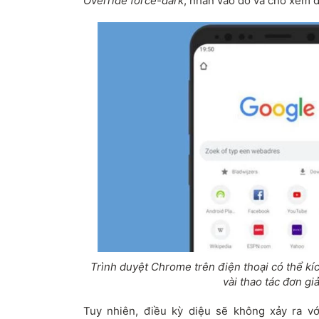
Override force-dark
, nhấn vào đó và chờ xem đ
Trình duyệt Chrome trên điện thoại có thể kíc
vài thao tác đơn giả
Tuy nhiên, điều kỳ diệu sẽ không xảy ra vớ